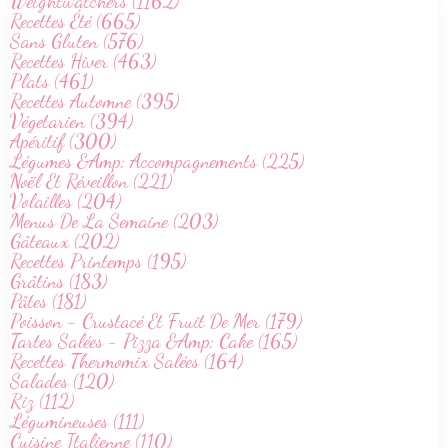
Weightwatchers (1162)
Recettes Été (665)
Sans Gluten (576)
Recettes Hiver (463)
Plats (461)
Recettes Automne (395)
Végetarien (394)
Apéritif (300)
Légumes &Amp; Accompagnements (225)
Noël Et Réveillon (221)
Volailles (204)
Menus De La Semaine (203)
Gâteaux (202)
Recettes Printemps (195)
Grâtins (183)
Pâtes (181)
Poisson - Crustacé Et Fruit De Mer (179)
Tartes Salées - Pizza &Amp; Cake (165)
Recettes Thermomix Salées (164)
Salades (120)
Riz (112)
Légumineuses (111)
Cuisine Italienne (110)