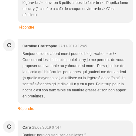
légère<br /> - environ 8 petits cubes de feta<br /> - Paprika fumé
et curry (1 cuillère à café de chaque environ)<br /> C'est
délicieux!
Répondre
C
Caroline Christophe
27/11/2019 12:45
Bonjour et tout d abord merci pour ce blog : wahou.<br />
Concernant les rillettes de poulet curry je me permets de vous
proposer une variante au yahourt et st moret. Perso j utilise de
la riccota qui bluf car les personnes qui goutent me demandent
tjs quelle mayonnaise j ai utilisée vu la légèreté de ce "plat". Ils
sont très étonnés qd je dis qu'il n y en a pas. Point sup pour la
ricotta c est son taux faible en matière grasse et son bon apport
en protéines .
Répondre
C
Caro
28/08/2019 07:47
Bonjour, peut-on steriliser les rillettes ?