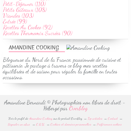
Petit-Déjeuner (110)
Petits Gâteaux (108)
Viandes (103)
Entrée (99)
Recettes Au Cookeo (92)
Recettes Thermomix Sucrées (90)
AMANDINE COOKING
Blogueuse du Nord de la France, passionnée de cuisine et
pâtisserie. Je partage à travers ce blog mes recettes
équilibrées et de saison pour régaler la famille en toutes
occasions.
Amandine Bernardi © Photographies non libres de droit -
Hébergé par
Overblog
Voir le profil de
Amandine Cooking
sur le portail Overblog
Top articles
Contact
Signaler un abus
C.G.U.
Cookies et données personnelles
Préférences cookies