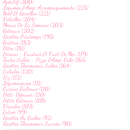
Apéritif (300)
Légumes &Amp; Accompagnements (225)
Noël Et Réveillon (221)
Volailles (204)
Menus De La Semaine (203)
Gâteaux (202)
Recettes Printemps (195)
Grâtins (183)
Pâtes (181)
Poisson - Crustacé Et Fruit De Mer (179)
Tartes Salées - Pizza &Amp; Cake (165)
Recettes Thermomix Salées (164)
Salades (120)
Riz (112)
Légumineuses (111)
Cuisine Italienne (110)
Petit-Déjeuner (110)
Petits Gâteaux (108)
Viandes (103)
Entrée (99)
Recettes Au Cookeo (92)
Recettes Thermomix Sucrées (90)