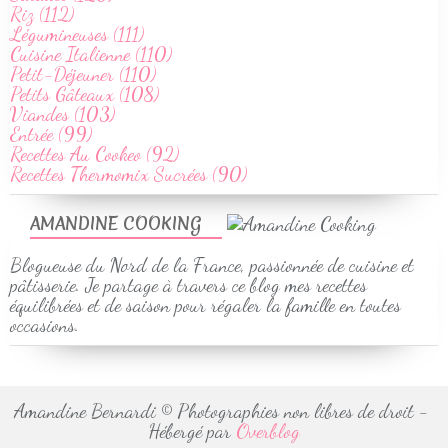
Riz (112)
Légumineuses (111)
Cuisine Italienne (110)
Petit-Déjeuner (110)
Petits Gâteaux (108)
Viandes (103)
Entrée (99)
Recettes Au Cookeo (92)
Recettes Thermomix Sucrées (90)
AMANDINE COOKING
Blogueuse du Nord de la France, passionnée de cuisine et
pâtisserie. Je partage à travers ce blog mes recettes
équilibrées et de saison pour régaler la famille en toutes
occasions.
Amandine Bernardi © Photographies non libres de droit -
Hébergé par
Overblog