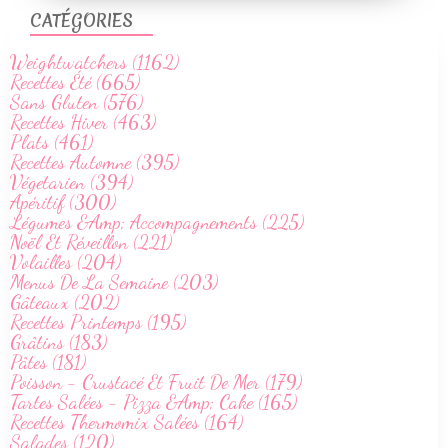
CATÉGORIES
Weightwatchers (1162)
Recettes Été (665)
Sans Gluten (576)
Recettes Hiver (463)
Plats (461)
Recettes Automne (395)
Végetarien (394)
Apéritif (300)
Légumes &Amp; Accompagnements (225)
Noël Et Réveillon (221)
Volailles (204)
Menus De La Semaine (203)
Gâteaux (202)
Recettes Printemps (195)
Grâtins (183)
Pâtes (181)
Poisson - Crustacé Et Fruit De Mer (179)
Tartes Salées - Pizza &Amp; Cake (165)
Recettes Thermomix Salées (164)
Salades (120)