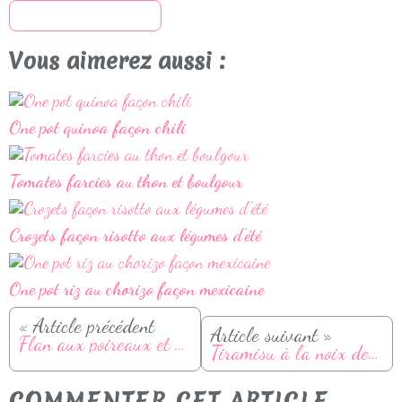
S'inscrire à la newsletter
Vous aimerez aussi :
One pot quinoa façon chili
Tomates farcies au thon et boulgour
Crozets façon risotto aux légumes d'été
One pot riz au chorizo façon mexicaine
« Article précédent
Article suivant »
Flan aux poireaux et bacon
Tiramisu à la noix de coco et chocolat
COMMENTER CET ARTICLE