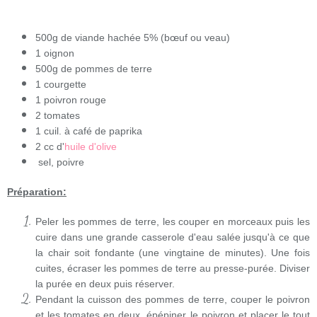
500g de viande hachée 5% (bœuf ou veau)
1 oignon
500g de pommes de terre
1 courgette
1 poivron rouge
2 tomates
1 cuil. à café de paprika
2 cc d'
huile d'olive
sel, poivre
Préparation:
Peler les pommes de terre, les couper en morceaux puis les
cuire dans une grande casserole d'eau salée jusqu'à ce que
la chair soit fondante (une vingtaine de minutes). Une fois
cuites, écraser les pommes de terre au presse-purée. Diviser
la purée en deux puis réserver.
Pendant la cuisson des pommes de terre, couper le poivron
et les tomates en deux, épépiner le poivron et placer le tout