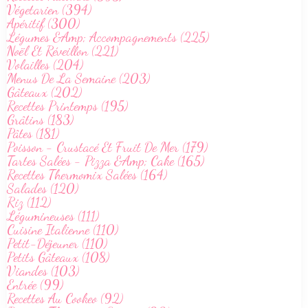
Végetarien (394)
Apéritif (300)
Légumes &Amp; Accompagnements (225)
Noël Et Réveillon (221)
Volailles (204)
Menus De La Semaine (203)
Gâteaux (202)
Recettes Printemps (195)
Grâtins (183)
Pâtes (181)
Poisson - Crustacé Et Fruit De Mer (179)
Tartes Salées - Pizza &Amp; Cake (165)
Recettes Thermomix Salées (164)
Salades (120)
Riz (112)
Légumineuses (111)
Cuisine Italienne (110)
Petit-Déjeuner (110)
Petits Gâteaux (108)
Viandes (103)
Entrée (99)
Recettes Au Cookeo (92)