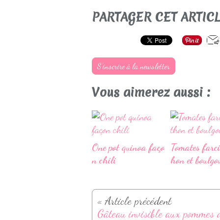
PARTAGER CET ARTIC
S'inscrire à la newsletter
Vous aimerez aussi :
One pot quinoa faço
Tomates farci
n chili
hon et boulgo
« Article précédent