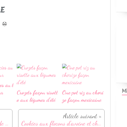
LE
es au t
M
ur
Crozets façon risott
One pot riz au chori
o aux légumes d'été
zo façon mexicaine
Article suivant »
Gâteau invisible aux pommes de terre et saveurs italiennes
Cookies aux flocons d'avoine et chocolat