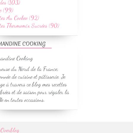
des (103)
e (99)
tes Au Cookeo (92)
ttes Thermomix Sucrées (90)
MANDINE COOKING
euse du Nord de la France,
onnée de cuisine et pâtisserie. Je
ge à travers ce blog mes recettes
ibrées et de saison pour régaler la
le en toutes occasions.
r
Overblog