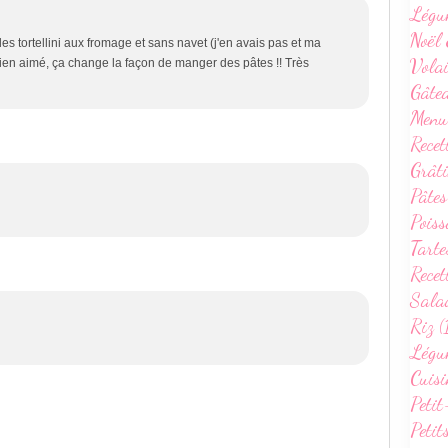
Légu
Noël 
 des tortellini aux fromage et sans navet (j'en avais pas et ma
Volai
i bien aimé, ça change la façon de manger des pâtes !! Très
Gâte
Menu
Recet
Grâti
Pâtes
Poiss
Tarte
Recet
Sala
Riz (
Légum
Cuisi
Petit
Petit