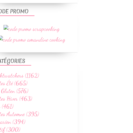
ODE PROMO
ATÉGORIES
htwatchers (1162)
tes Été (665)
 Gluten (576)
tes Hiver (463)
 (461)
ttes Automne (395)
tarien (394)
tif (300)