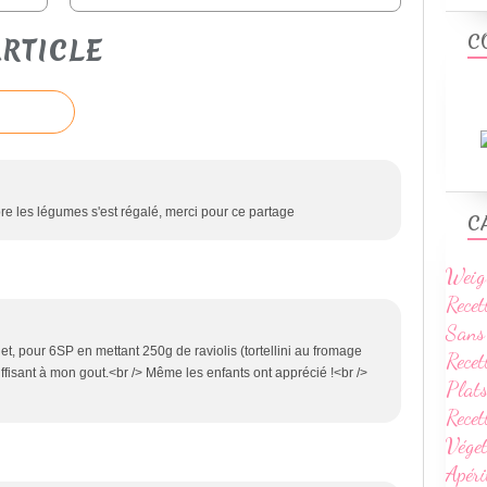
C
RTICLE
re les légumes s'est régalé, merci pour ce partage
C
Weig
Recet
Sans
et, pour 6SP en mettant 250g de raviolis (tortellini au fromage
Recet
uffisant à mon gout.<br /> Même les enfants ont apprécié !<br />
Plats
Rece
Vége
Apéri