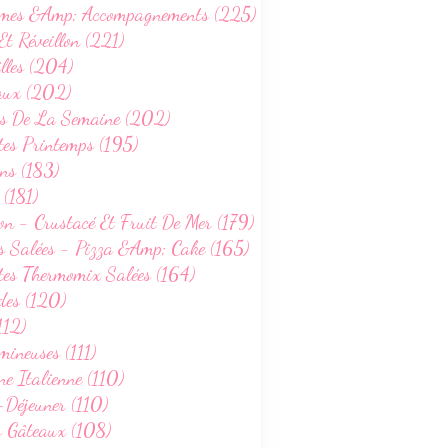
mes &Amp; Accompagnements (225)
Et Réveillon (221)
lles (204)
aux (202)
s De La Semaine (202)
tes Printemps (195)
ns (183)
 (181)
on - Crustacé Et Fruit De Mer (179)
s Salées - Pizza &Amp; Cake (165)
tes Thermomix Salées (164)
des (120)
112)
ineuses (111)
ne Italienne (110)
-Déjeuner (110)
s Gâteaux (108)