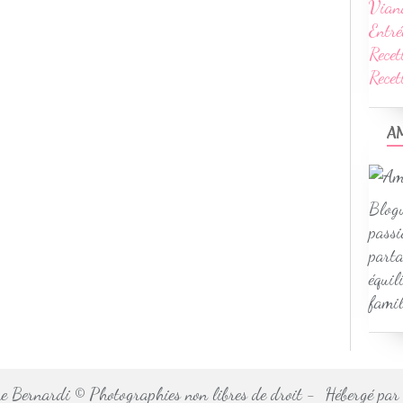
Vian
Entré
Recet
Rece
A
Blogu
passi
parta
équil
famil
 Bernardi © Photographies non libres de droit - Hébergé pa