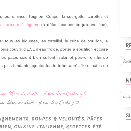
rottes, émincer l'oignon. Couper la courgette, carottes et
n
spiraliseur à légume
(à défaut couper en julienne fine),
tous les légumes, les tortellini, le cube de bouillon, le
R
uis couvrir d'1.5L d'eau froide, porter à ébullition et cuire
es pâtes soient bien cuitent, saler et poivrer en fin de
s plus fondants, ajouter les tortellini après 10 minutes de
N
 non libres de droit - Amandine Cooking ©
S
,
,
,
AGNEMENTS
SOUPES & VELOUTÉS
PÂTES
,
,
RIEN
CUISINE ITALIENNE
RECETTES ÉTÉ