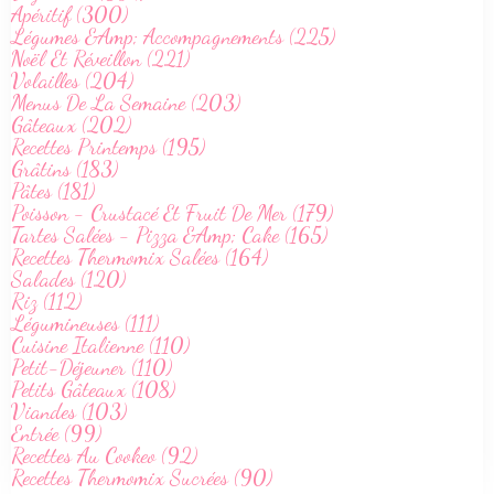
Apéritif (300)
Légumes &Amp; Accompagnements (225)
Noël Et Réveillon (221)
Volailles (204)
Menus De La Semaine (203)
Gâteaux (202)
Recettes Printemps (195)
Grâtins (183)
Pâtes (181)
Poisson - Crustacé Et Fruit De Mer (179)
Tartes Salées - Pizza &Amp; Cake (165)
Recettes Thermomix Salées (164)
Salades (120)
Riz (112)
Légumineuses (111)
Cuisine Italienne (110)
Petit-Déjeuner (110)
Petits Gâteaux (108)
Viandes (103)
Entrée (99)
Recettes Au Cookeo (92)
Recettes Thermomix Sucrées (90)