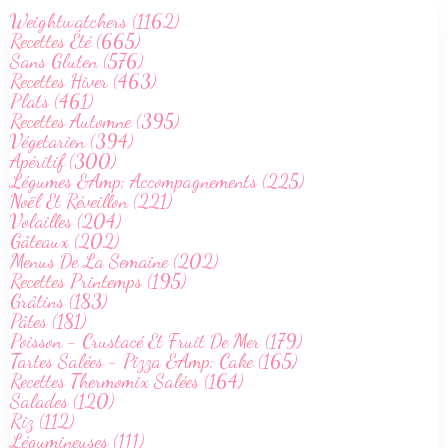
Weightwatchers (1162)
Recettes Été (665)
Sans Gluten (576)
Recettes Hiver (463)
Plats (461)
Recettes Automne (395)
Végetarien (394)
Apéritif (300)
Légumes &Amp; Accompagnements (225)
Noël Et Réveillon (221)
Volailles (204)
Gâteaux (202)
Menus De La Semaine (202)
Recettes Printemps (195)
Grâtins (183)
Pâtes (181)
Poisson - Crustacé Et Fruit De Mer (179)
Tartes Salées - Pizza &Amp; Cake (165)
Recettes Thermomix Salées (164)
Salades (120)
Riz (112)
Légumineuses (111)