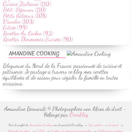
Cuisine Italienne (110)
Petit-Déjeuner (110)
Petits Gâteaux (108)
Viandes (103)
Entrée (99)
Recettes Au Cookeo (92)
Recettes Thermomix Sucrées (90)
AMANDINE COOKING
Blogueuse du Nord de la France, passionnée de cuisine et
pâtisserie. Je partage à travers ce blog mes recettes
équilibrées et de saison pour régaler la famille en toutes
occasions.
Amandine Bernardi © Photographies non libres de droit -
Hébergé par
Overblog
Voir le profil de
Amandine Cooking
sur le portail Overblog
Top articles
Contact
Signaler un abus
C.G.U.
Cookies et données personnelles
Préférences cookies