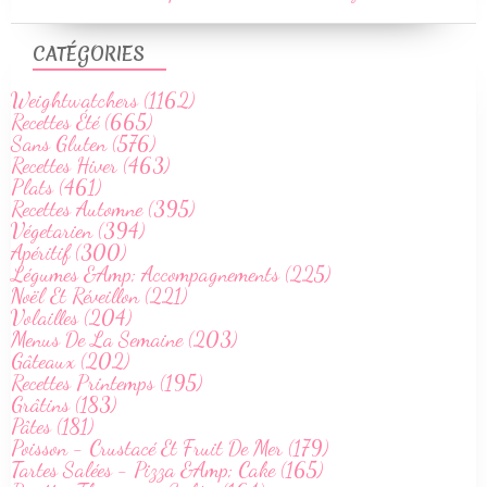
CATÉGORIES
Weightwatchers (1162)
Recettes Été (665)
Sans Gluten (576)
Recettes Hiver (463)
Plats (461)
Recettes Automne (395)
Végetarien (394)
Apéritif (300)
Légumes &Amp; Accompagnements (225)
Noël Et Réveillon (221)
Volailles (204)
Menus De La Semaine (203)
Gâteaux (202)
Recettes Printemps (195)
Grâtins (183)
Pâtes (181)
Poisson - Crustacé Et Fruit De Mer (179)
Tartes Salées - Pizza &Amp; Cake (165)