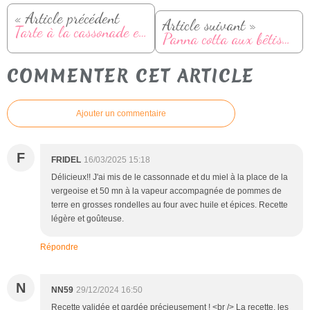
« Article précédent
Article suivant »
Tarte à la cassonade et à la bière
Panna cotta aux bêtises de Cambrai et coulis de carambar
COMMENTER CET ARTICLE
Ajouter un commentaire
F
FRIDEL
16/03/2025 15:18
Délicieux!! J'ai mis de le cassonnade et du miel à la place de la
vergeoise et 50 mn à la vapeur accompagnée de pommes de
terre en grosses rondelles au four avec huile et épices. Recette
légère et goûteuse.
Répondre
N
NN59
29/12/2024 16:50
Recette validée et gardée précieusement ! <br /> La recette, les