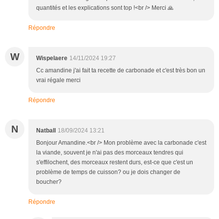
quantités et les explications sont top !<br /> Merci 🙏
Répondre
W
Wispelaere
14/11/2024 19:27
Cc amandine j'ai fait ta recette de carbonade et c'est très bon un
vrai régale merci
Répondre
N
Natball
18/09/2024 13:21
Bonjour Amandine.<br /> Mon problème avec la carbonade c'est
la viande, souvent je n'ai pas des morceaux tendres qui
s'effilochent, des morceaux restent durs, est-ce que c'est un
problème de temps de cuisson? ou je dois changer de
boucher?
Répondre