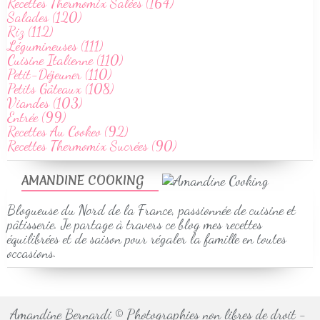
Recettes Thermomix Salées (164)
Salades (120)
Riz (112)
Légumineuses (111)
Cuisine Italienne (110)
Petit-Déjeuner (110)
Petits Gâteaux (108)
Viandes (103)
Entrée (99)
Recettes Au Cookeo (92)
Recettes Thermomix Sucrées (90)
AMANDINE COOKING
Blogueuse du Nord de la France, passionnée de cuisine et
pâtisserie. Je partage à travers ce blog mes recettes
équilibrées et de saison pour régaler la famille en toutes
occasions.
Amandine Bernardi © Photographies non libres de droit -