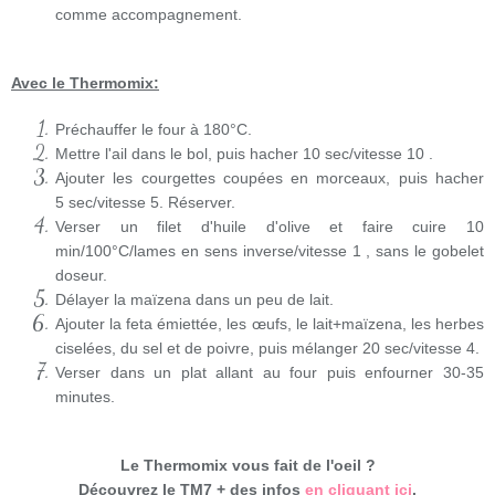
comme accompagnement.
Avec le Thermomix:
Préchauffer le four à 180°C.
Mettre l'ail dans le bol, puis hacher 10 sec/vitesse 10 .
Ajouter les courgettes coupées en morceaux, puis hacher
5 sec/vitesse 5
. Réserver.
Verser un filet d'huile d'olive et faire cuire 10
min/100°C/lames en sens inverse/vitesse 1 , sans le gobelet
doseur.
Délayer la maïzena dans un peu de lait.
Ajouter la feta émiettée, les œufs, le lait+maïzena, les herbes
ciselées, du sel et de poivre, puis mélanger
20 sec/vitesse 4
.
Verser dans un plat allant au four puis enfourner 30-35
minutes.
Le Thermomix vous fait de l'oeil ?
Découvrez le TM7 + des infos
en cliquant ici
.