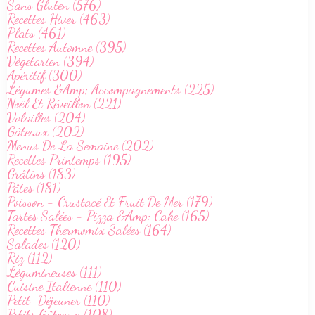
Sans Gluten (576)
Recettes Hiver (463)
Plats (461)
Recettes Automne (395)
Végetarien (394)
Apéritif (300)
Légumes &Amp; Accompagnements (225)
Noël Et Réveillon (221)
Volailles (204)
Gâteaux (202)
Menus De La Semaine (202)
Recettes Printemps (195)
Grâtins (183)
Pâtes (181)
Poisson - Crustacé Et Fruit De Mer (179)
Tartes Salées - Pizza &Amp; Cake (165)
Recettes Thermomix Salées (164)
Salades (120)
Riz (112)
Légumineuses (111)
Cuisine Italienne (110)
Petit-Déjeuner (110)
Petits Gâteaux (108)