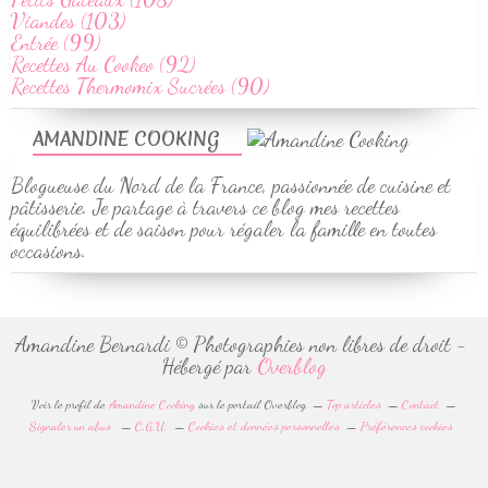
Viandes (103)
Entrée (99)
Recettes Au Cookeo (92)
Recettes Thermomix Sucrées (90)
AMANDINE COOKING
Blogueuse du Nord de la France, passionnée de cuisine et
pâtisserie. Je partage à travers ce blog mes recettes
équilibrées et de saison pour régaler la famille en toutes
occasions.
Amandine Bernardi © Photographies non libres de droit -
Hébergé par
Overblog
Voir le profil de
Amandine Cooking
sur le portail Overblog
Top articles
Contact
Signaler un abus
C.G.U.
Cookies et données personnelles
Préférences cookies