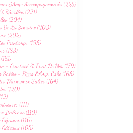
mes &Amp; Accompagnements (225)
Et Réveillon (221)
lles (204)
s De La Semaine (203)
aux (202)
tes Printemps (195)
ns (183)
 (181)
on - Crustacé Et Fruit De Mer (179)
s Salées - Pizza &Amp; Cake (165)
tes Thermomix Salées (164)
des (120)
112)
ineuses (111)
ne Italienne (110)
-Déjeuner (110)
s Gâteaux (108)