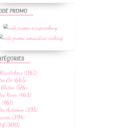
ODE PROMO
ATÉGORIES
htwatchers (1162)
tes Été (665)
 Gluten (576)
tes Hiver (463)
 (461)
ttes Automne (395)
tarien (394)
tif (300)