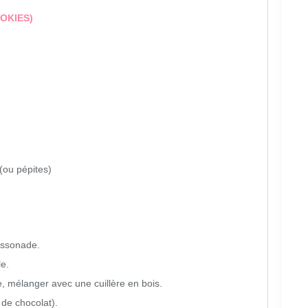
OKIES)
(ou pépites)
assonade.
le.
re, mélanger avec une cuillère en bois.
 de chocolat).