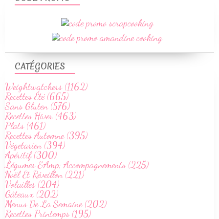
CATÉGORIES
Weightwatchers (1162)
Recettes Été (665)
Sans Gluten (576)
Recettes Hiver (463)
Plats (461)
Recettes Automne (395)
Végetarien (394)
Apéritif (300)
Légumes &Amp; Accompagnements (225)
Noël Et Réveillon (221)
Volailles (204)
Gâteaux (202)
Menus De La Semaine (202)
Recettes Printemps (195)