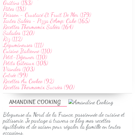
Grâtins (183)
Pâtes (181)
Poisson - Crustacé Et Fruit De Mer (179)
Tartes Salées - Pizza &Amp; Cake (165)
Recettes Thermomix Salées (164)
Salades (120)
Riz (112)
Légumineuses (111)
Cuisine Italienne (110)
Petit-Déjeuner (110)
Petits Gâteaux (108)
Viandes (103)
Entrée (99)
Recettes Au Cookeo (92)
Recettes Thermomix Sucrées (90)
AMANDINE COOKING
Blogueuse du Nord de la France, passionnée de cuisine et
pâtisserie. Je partage à travers ce blog mes recettes
équilibrées et de saison pour régaler la famille en toutes
occasions.