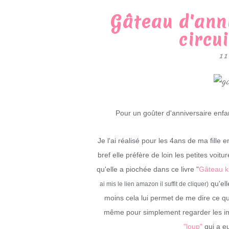
Gâteau d'ann
circu
11
Pour un goûter d'anniversaire enfant
Je l'ai réalisé pour les 4ans de ma fille
bref elle préfère de loin les petites voi
qu'elle a piochée dans ce livre "
Gâteau ki
qu'ell
ai mis le lien amazon il suffit de cliquer)
moins cela lui permet de me dire ce qu'
même pour simplement regarder les image
"loup"
qui a e