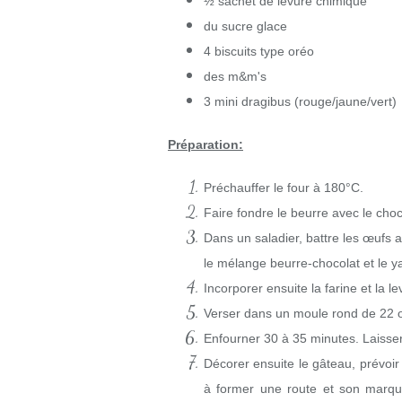
½ sachet de levure chimique
du sucre glace
4 biscuits type oréo
des m&m's
3 mini dragibus (rouge/jaune/vert)
Préparation:
Préchauffer le four à 180°C.
Faire fondre le beurre avec le choco
Dans un saladier, battre les œufs 
le mélange beurre-chocolat et le y
Incorporer ensuite la farine et la le
Verser dans un moule rond de 22 
Enfourner 30 à 35 minutes. Laisser
Décorer ensuite le gâteau, prévoir
à former une route et son marqu