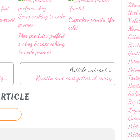
Légu
Noël 
iversai
Cupcakes panda (fa
Volai
cile)
Menu
Mes produits préféré
Gâte
s chez Scrapcooking
Recet
(+ code promo)
Grâti
Pâtes
Article suivant »
Poiss
Salade de haricots blancs et légumes d'été
Risotto aux courgettes et curry
Tarte
Recet
Sala
RTICLE
Riz (
Légum
Cuisi
Petit
Petit