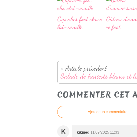
Cupcakes foot choco
Gâteau d'ann
lat-vanille
re foot
« Article précédent
COMMENTER CET A
Ajouter un commentaire
K
kikineg
11/09/2025 11:33