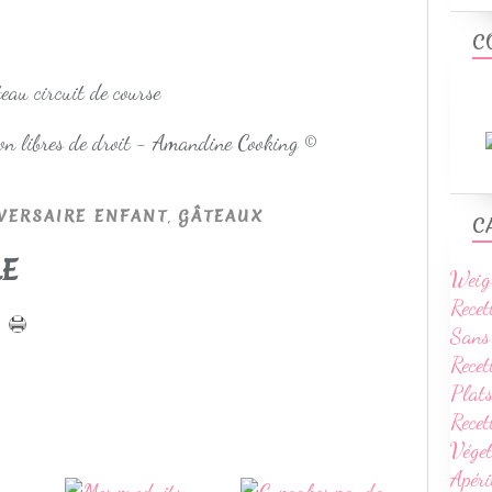
C
non libres de droit - Amandine Cooking ©
,
VERSAIRE ENFANT
GÂTEAUX
C
LE
Weig
Recet
Sans
Recet
Plats
Rece
Vége
Apéri