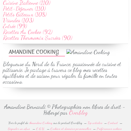
Cuisine Italienne (110)
Petit-Déjeuner (110)
Petits Gâteaux (108)
Viandes (103)
Entrée (99)
Recettes Au Cookeo (92)
Recettes Thermomix Sucrées (90)
AMANDINE COOKING
Blogueuse du Nord de la France, passionnée de cuisine et
pâtisserie. Je partage à travers ce blog mes recettes
équilibrées et de saison pour régaler la famille en toutes
occasions.
Amandine Bernardi © Photographies non libres de droit -
Hébergé par
Overblog
Voir le profil de
Amandine Cooking
sur le portail Overblog
Top articles
Contact
Signaler un abus
C.G.U.
Cookies et données personnelles
Préférences cookies