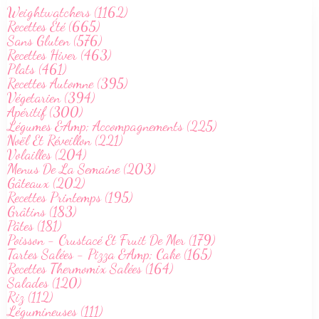
Weightwatchers (1162)
Recettes Été (665)
Sans Gluten (576)
Recettes Hiver (463)
Plats (461)
Recettes Automne (395)
Végetarien (394)
Apéritif (300)
Légumes &Amp; Accompagnements (225)
Noël Et Réveillon (221)
Volailles (204)
Menus De La Semaine (203)
Gâteaux (202)
Recettes Printemps (195)
Grâtins (183)
Pâtes (181)
Poisson - Crustacé Et Fruit De Mer (179)
Tartes Salées - Pizza &Amp; Cake (165)
Recettes Thermomix Salées (164)
Salades (120)
Riz (112)
Légumineuses (111)