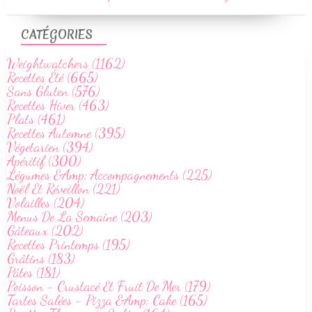
CATÉGORIES
Weightwatchers (1162)
Recettes Été (665)
Sans Gluten (576)
Recettes Hiver (463)
Plats (461)
Recettes Automne (395)
Végetarien (394)
Apéritif (300)
Légumes &Amp; Accompagnements (225)
Noël Et Réveillon (221)
Volailles (204)
Menus De La Semaine (203)
Gâteaux (202)
Recettes Printemps (195)
Grâtins (183)
Pâtes (181)
Poisson - Crustacé Et Fruit De Mer (179)
Tartes Salées - Pizza &Amp; Cake (165)