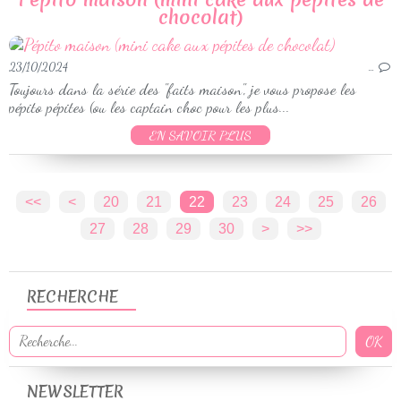
chocolat)
23/10/2024
…
Toujours dans la série des "faits maison", je vous propose les
pépito pépites (ou les captain choc pour les plus...
EN SAVOIR PLUS
<<
<
10
20
21
22
23
24
25
26
27
28
29
30
40
50
60
70
80
90
100
>
>>
RECHERCHE
NEWSLETTER