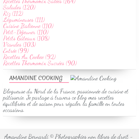
Recettes Thermomix Salées (164)
Salades (120)
Riz (112)
Légumineuses (111)
Cuisine Italienne (110)
Petit-Déjeuner (110)
Petits Gâteaux (108)
Viandes (103)
Entrée (99)
Recettes Au Cookeo (92)
Recettes Thermomix Sucrées (90)
AMANDINE COOKING
Blogueuse du Nord de la France, passionnée de cuisine et
pâtisserie. Je partage à travers ce blog mes recettes
équilibrées et de saison pour régaler la famille en toutes
occasions.
Amandine Bernardi © Photographies non libres de droit -