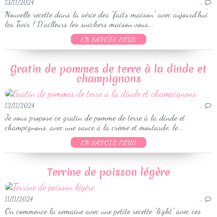
13/11/2024
…
Nouvelle recette dans la série des "faits maison" avec aujourd'hui
les Twix ! D'ailleurs les snickers maison vous...
EN SAVOIR PLUS
Gratin de pommes de terre à la dinde et
champignons
12/11/2024
…
Je vous propose ce gratin de pomme de terre à la dinde et
champignons, avec une sauce à la crème et moutarde, le...
EN SAVOIR PLUS
Terrine de poisson légère
11/11/2024
…
On commence la semaine avec une petite recette "light" avec ces