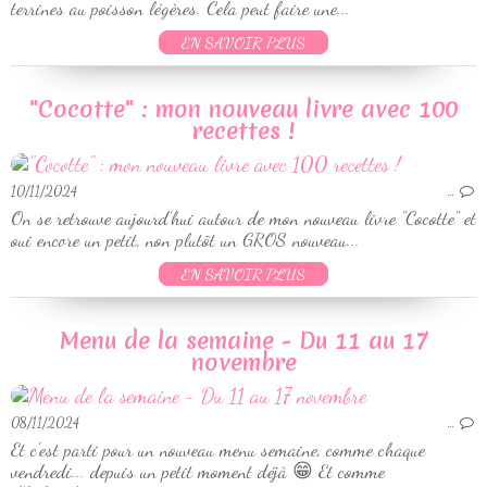
terrines au poisson légères. Cela peut faire une...
EN SAVOIR PLUS
"Cocotte" : mon nouveau livre avec 100
recettes !
10/11/2024
…
On se retrouve aujourd'hui autour de mon nouveau livre "Cocotte" et
oui encore un petit, non plutôt un GROS nouveau...
EN SAVOIR PLUS
Menu de la semaine - Du 11 au 17
novembre
08/11/2024
…
Et c'est parti pour un nouveau menu semaine, comme chaque
vendredi... depuis un petit moment déjà 😁 Et comme