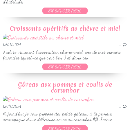
d’habitude,...
EN SAVOIR PLUS
Croissants apéritifs au chèvre et miel
07/11/2024
…
J’adore vraiment l’association chèvre-miel, une de mes saveurs
favorites (qu’est-ce que c’est bon…) et dans ces...
EN SAVOIR PLUS
Gâteau aux pommes et coulis de
carambar
06/11/2024
…
Aujourd'hui je vous propose des petits gâteaux à la pomme,
accompagné d'une délicieuse sauce au carambar 😋 J'aime...
EN SAVOIR PLUS