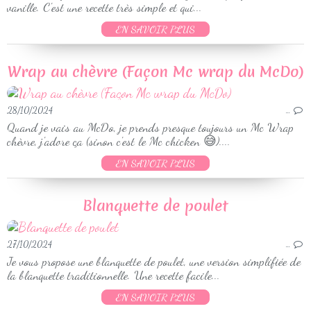
vanille. C'est une recette très simple et qui...
EN SAVOIR PLUS
Wrap au chèvre (Façon Mc wrap du McDo)
28/10/2024
…
Quand je vais au McDo, je prends presque toujours un Mc Wrap
chèvre, j'adore ça (sinon c'est le Mc chicken 😅)....
EN SAVOIR PLUS
Blanquette de poulet
27/10/2024
…
Je vous propose une blanquette de poulet, une version simplifiée de
la blanquette traditionnelle. Une recette facile...
EN SAVOIR PLUS