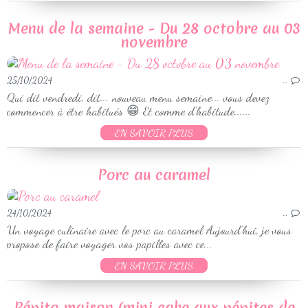
Menu de la semaine - Du 28 octobre au 03
novembre
25/10/2024
…
Qui dit vendredi, dit... nouveau menu semaine... vous devez
commencer à être habitués 😁 Et comme d’habitude......
EN SAVOIR PLUS
Porc au caramel
24/10/2024
…
Un voyage culinaire avec le porc au caramel Aujourd'hui, je vous
propose de faire voyager vos papilles avec ce...
EN SAVOIR PLUS
Pépito maison (mini cake aux pépites de