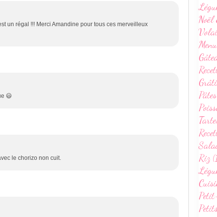
Légu
Noël 
'est un régal !!! Merci Amandine pour tous ces merveilleux
Volai
Menu
Gâte
Recet
Grâti
Pâtes
ue 😃
Poiss
Tarte
Recet
Sala
Riz (
vec le chorizo non cuit.
Légum
Cuisi
Petit
Petit