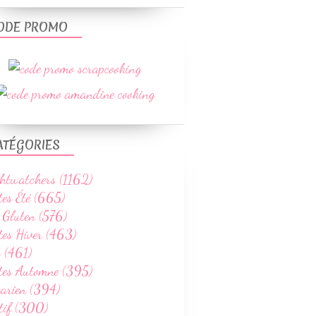
ODE PROMO
ATÉGORIES
htwatchers (1162)
tes Été (665)
 Gluten (576)
tes Hiver (463)
 (461)
ttes Automne (395)
tarien (394)
tif (300)