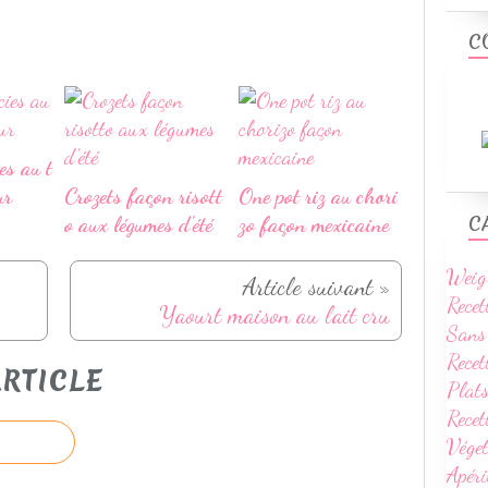
C
es au t
ur
Crozets façon risott
One pot riz au chori
C
o aux légumes d'été
zo façon mexicaine
Weig
Article suivant »
Recet
Yaourt maison au lait cru
Sans
Recet
RTICLE
Plats
Rece
Vége
Apéri