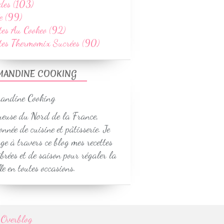
des (103)
e (99)
tes Au Cookeo (92)
ttes Thermomix Sucrées (90)
MANDINE COOKING
euse du Nord de la France,
onnée de cuisine et pâtisserie. Je
ge à travers ce blog mes recettes
ibrées et de saison pour régaler la
le en toutes occasions.
r
Overblog