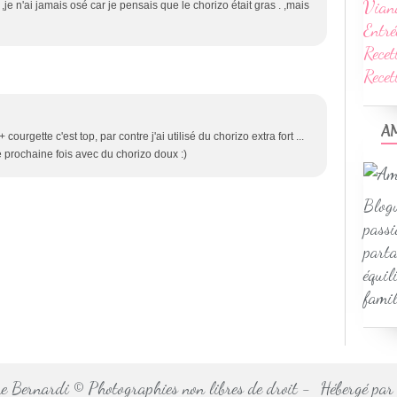
Vian
e n'ai jamais osé car je pensais que le chorizo était gras . ,mais
Entré
Recet
Rece
A
courgette c'est top, par contre j'ai utilisé du chorizo extra fort ...
une prochaine fois avec du chorizo doux :)
Blogu
passi
parta
équil
famil
 Bernardi © Photographies non libres de droit - Hébergé pa