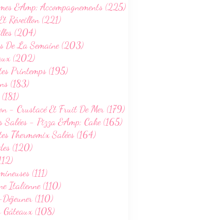
mes &Amp; Accompagnements (225)
Et Réveillon (221)
lles (204)
s De La Semaine (203)
aux (202)
tes Printemps (195)
ns (183)
 (181)
on - Crustacé Et Fruit De Mer (179)
s Salées - Pizza &Amp; Cake (165)
tes Thermomix Salées (164)
des (120)
112)
ineuses (111)
ne Italienne (110)
-Déjeuner (110)
s Gâteaux (108)