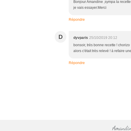
Bonjour Amandine ,sympa la recette ,j
je vais essayer.Merci
Répondre
D
dyvparis
25/10/2019 20:12
bonsoir, très bonne recette ! chorizo + 
alors c'était très relevé ! à refaire 
Répondre
Amandine