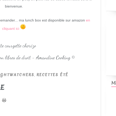
bienvenue.
demander... ma lunch box est disponible sur amazon
en
cliquant ici
non libres de droit - Amandine Cooking ©
,
IGHTWATCHERS
RECETTES ÉTÉ
M
LE