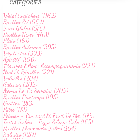
CATÉGORIES
Weightwatchers (1162)
Recettes Été (664)
Sans Gluten (576)
Recettes Hiver (463)
Plats (461)
Recettes Automne (395)
Végetarien (393)
Apéritif (300)
Légumes &Amp; Accompagnements (224)
Noël Et Réveillon (221)
Volailles (204)
Gâteaux (202)
Menus De La Semaine (202)
Recettes Printemps (195)
Grâtins (183)
Pâtes (181)
Poisson - Crustacé Et Fruit De Mer (179)
Tartes Salées - Pizza &Amp; Cake (165)
Recettes Thermomix Salées (164)
Salades (120)