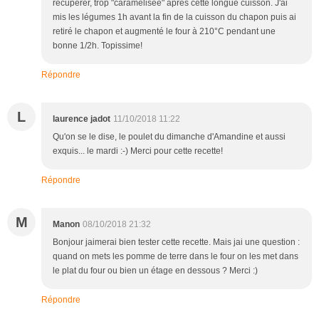
récupérer, trop "caramélisée" après cette longue cuisson. J'ai
mis les légumes 1h avant la fin de la cuisson du chapon puis ai
retiré le chapon et augmenté le four à 210°C pendant une
bonne 1/2h. Topissime!
Répondre
L
laurence jadot
11/10/2018 11:22
Qu'on se le dise, le poulet du dimanche d'Amandine et aussi
exquis... le mardi :-) Merci pour cette recette!
Répondre
M
Manon
08/10/2018 21:32
Bonjour jaimerai bien tester cette recette. Mais jai une question :
quand on mets les pomme de terre dans le four on les met dans
le plat du four ou bien un étage en dessous ? Merci :)
Répondre