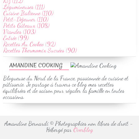
Riz (112)
Légumineuses (111)
Cuisine Italienne (110)
Petit-Déjeuner (110)
Petits Gâteaux (108)
Viandes (103)
Entrée (99)
Recettes Au Cookeo (92)
Recettes Thermomix Sucrées (90)
AMANDINE COOKING
Blogueuse du Nord de la France, passionnée de cuisine et
pâtisserie. Je partage à travers ce blog mes recettes
équilibrées et de saison pour régaler la famille en toutes
occasions.
Amandine Bernardi © Photographies non libres de droit -
Hébergé par
Overblog