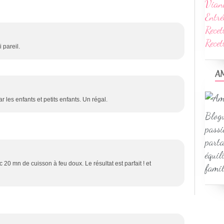
Vian
Entré
Recet
Rece
 pareil.
A
r les enfants et petits enfants. Un régal.
Blogu
passi
parta
équil
c 20 mn de cuisson à feu doux. Le résultat est parfait ! et
famil