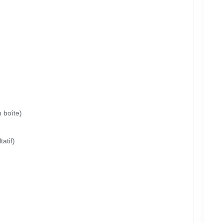
 boîte)
atif)