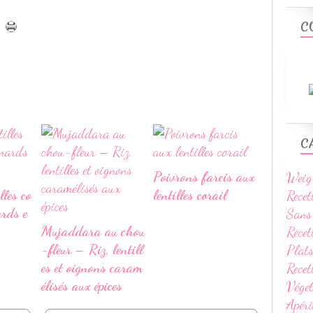
C
C
Poivrons farcis aux
Weig
lles co
lentilles corail
Recet
ards e
Sans
Mujaddara au chou
Recet
-fleur – Riz, lentill
Plats
es et oignons caram
Rece
élisés aux épices
Vége
Apéri