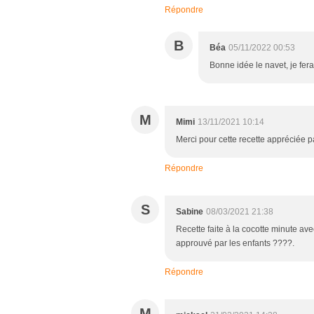
Répondre
B
Béa
05/11/2022 00:53
Bonne idée le navet, je ferai
M
Mimi
13/11/2021 10:14
Merci pour cette recette appréciée pa
Répondre
S
Sabine
08/03/2021 21:38
Recette faite à la cocotte minute ave
approuvé par les enfants ????.
Répondre
M