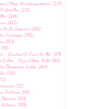
mes &Amp; Accompagnements (224)
Et Réveillon (221)
lles (204)
aux (202)
s De La Semaine (202)
tes Printemps (195)
ns (183)
 (181)
on - Crustacé Et Fruit De Mer (179)
s Salées - Pizza &Amp; Cake (165)
tes Thermomix Salées (164)
des (120)
112)
ineuses (111)
ne Italienne (110)
-Déjeuner (110)
s Gâteaux (108)