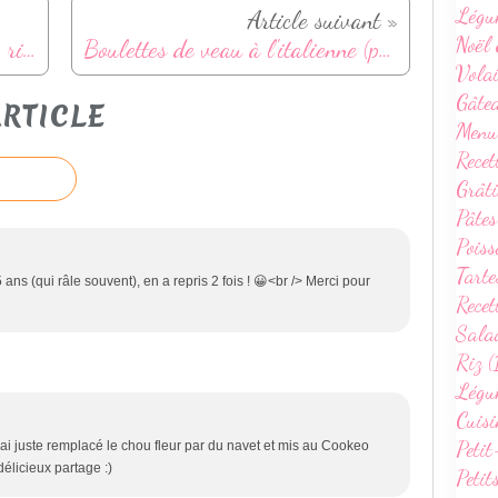
Légu
Article suivant »
Noël 
Gratin de penne à la butternut, ricotta et parmesan
Boulettes de veau à l'italienne (polpette)
Volai
Gâte
RTICLE
Menu
Recet
Grâti
Pâtes
Poiss
Tarte
5 ans (qui râle souvent), en a repris 2 fois ! 😀<br /> Merci pour
Recet
Sala
Riz (
Légum
Cuisi
Petit
J’ai juste remplacé le chou fleur par du navet et mis au Cookeo
délicieux partage :)
Petit