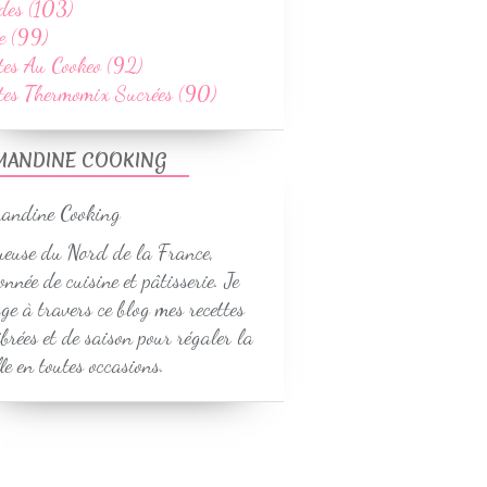
des (103)
e (99)
tes Au Cookeo (92)
ttes Thermomix Sucrées (90)
MANDINE COOKING
euse du Nord de la France,
onnée de cuisine et pâtisserie. Je
ge à travers ce blog mes recettes
ibrées et de saison pour régaler la
le en toutes occasions.