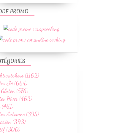
ODE PROMO
ATÉGORIES
htwatchers (1162)
tes Été (664)
 Gluten (576)
tes Hiver (463)
 (461)
ttes Automne (395)
tarien (393)
tif (300)