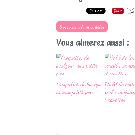
S'inscrire à la newsletter
Vous aimerez aussi :
Croquettes de boulgo
Dahl de lenti
ur aux petits pois
rail aux épin
t carottes