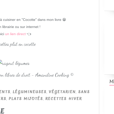
à cuisiner en "Cocotte" dans mon livre 😁
 librairie ou sur internet !
ici
un lien direct
👈
non libres de droit - Amandine Cooking ©
M
,
,
,
ENTS
LÉGUMINEUSES
VÉGETARIEN
SANS
,
,
ERS
PLATS MIJOTÉS
RECETTES HIVER
LE