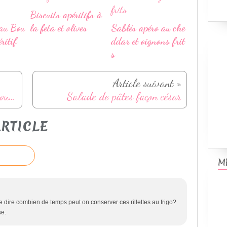
Biscuits apéritifs à
au Bou
la feta et olives
Sablés apéro au che
ritif
ddar et oignons frit
s
Article suivant »
Panna cotta salée à la feta et coulis de poivron rouge
Salade de pâtes façon césar
RTICLE
M
 dire combien de temps peut on conserver ces rillettes au frigo?
se.