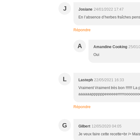
J
Josiane
24/01/2022 17:47
En l’absence d’herbes fraîches pense
Répondre
A
Amandine Cooking
25/01/
Oui
L
Lasteph
22/05/2021 16:33
Vraiment Vraiment très bon !!!!!!! La 
aaaaaappppppeeeeeerrrrrooooooo
Répondre
G
Gilbert
12/05/2020 04:05
Je veux faire cette recette<br /> Mai