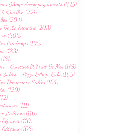
mes &Amp; Accompagnements (225)
Et Réveillon (221)
lles (204)
s De La Semaine (203)
aux (202)
tes Printemps (195)
ns (183)
 (181)
on - Crustacé Et Fruit De Mer (179)
s Salées - Pizza &Amp; Cake (165)
tes Thermomix Salées (164)
des (120)
112)
ineuses (111)
ne Italienne (110)
-Déjeuner (110)
s Gâteaux (108)