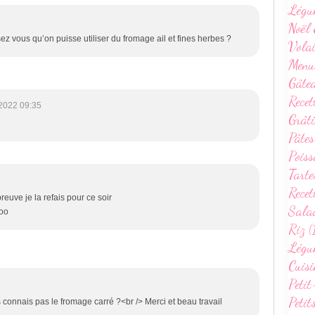
Légu
Noël 
z vous qu’on puisse utiliser du fromage ail et fines herbes ?
Volai
Menu
Gâte
Recet
2022 09:35
Grâti
Pâtes
Poiss
Tarte
Recet
preuve je la refais pour ce soir
Sala
oo
Riz (
Légum
Cuisi
Petit
Petit
s connais pas le fromage carré ?<br /> Merci et beau travail