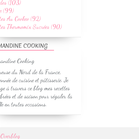
des (103)
e (99)
tes Au Cookeo (92)
ttes Thermomix Sucrées (90)
MANDINE COOKING
euse du Nord de la France,
onnée de cuisine et pâtisserie. Je
ge à travers ce blog mes recettes
ibrées et de saison pour régaler la
le en toutes occasions.
r
Overblog