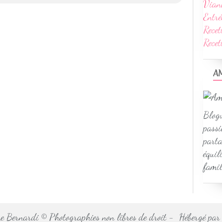
Vian
Entré
Recet
Rece
A
Blogu
passi
parta
équil
famil
 Bernardi © Photographies non libres de droit - Hébergé pa