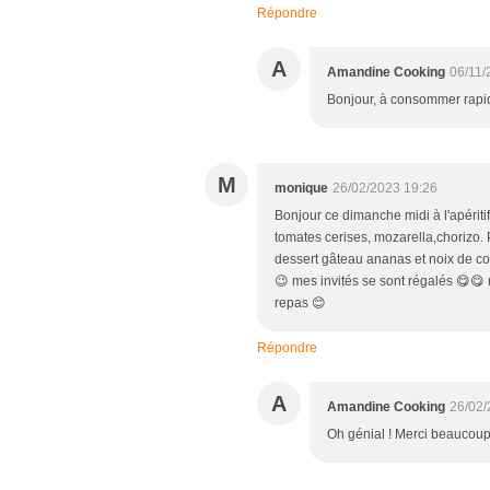
Répondre
A
Amandine Cooking
06/11/
Bonjour, à consommer rapid
M
monique
26/02/2023 19:26
Bonjour ce dimanche midi à l'apéritif
tomates cerises, mozarella,chorizo. 
dessert gâteau ananas et noix de c
😉 mes invités se sont régalés 😋😋
repas 😊
Répondre
A
Amandine Cooking
26/02/
Oh génial ! Merci beaucoup