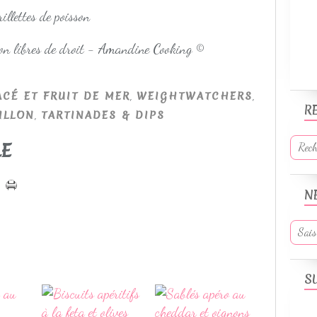
non libres de droit - Amandine Cooking ©
,
,
CÉ ET FRUIT DE MER
WEIGHTWATCHERS
R
,
ILLON
TARTINADES & DIPS
LE
N
S