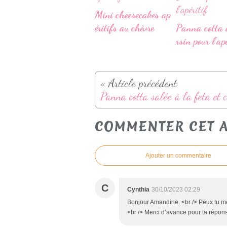
Mini cheesecakes ap
éritifs au chèvre
Panna cotta 
rsin pour l'apé
« Article précédent
COMMENTER CET A
Ajouter un commentaire
C
Cynthia
30/10/2023 02:29
Bonjour Amandine. <br /> Peux tu me
<br /> Merci d’avance pour ta répon