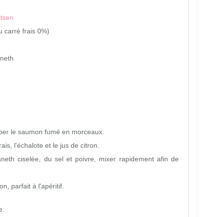
itsen
du carré frais 0%)
aneth
ouper le saumon fumé en morceaux.
s, l'échalote et le jus de citron.
neth ciselée, du sel et poivre, mixer rapidement afin de
, parfait à l'apéritif.
e.