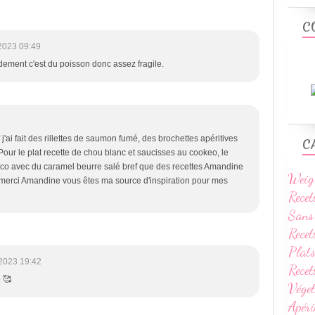
C
2023 09:49
ement c'est du poisson donc assez fragile.
 j'ai fait des rillettes de saumon fumé, des brochettes apéritives
C
Pour le plat recette de chou blanc et saucisses au cookeo, le
oco avec du caramel beurre salé bref que des recettes Amandine
Weig
 merci Amandine vous êtes ma source d'inspiration pour mes
Recet
Sans
Recet
Plats
2023 19:42
Rece
 🥰
Vége
Apéri