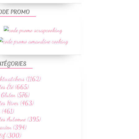
ODE PROMO
ATÉGORIES
htwatchers (1162)
tes Été (665)
 Gluten (576)
tes Hiver (463)
 (461)
ttes Automne (395)
tarien (394)
tif (300)