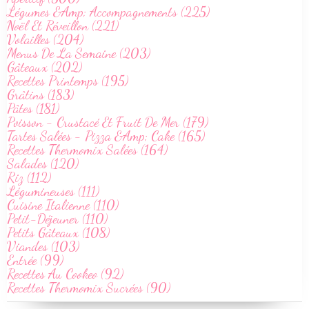
Légumes &Amp; Accompagnements (225)
Noël Et Réveillon (221)
Volailles (204)
Menus De La Semaine (203)
Gâteaux (202)
Recettes Printemps (195)
Grâtins (183)
Pâtes (181)
Poisson - Crustacé Et Fruit De Mer (179)
Tartes Salées - Pizza &Amp; Cake (165)
Recettes Thermomix Salées (164)
Salades (120)
Riz (112)
Légumineuses (111)
Cuisine Italienne (110)
Petit-Déjeuner (110)
Petits Gâteaux (108)
Viandes (103)
Entrée (99)
Recettes Au Cookeo (92)
Recettes Thermomix Sucrées (90)