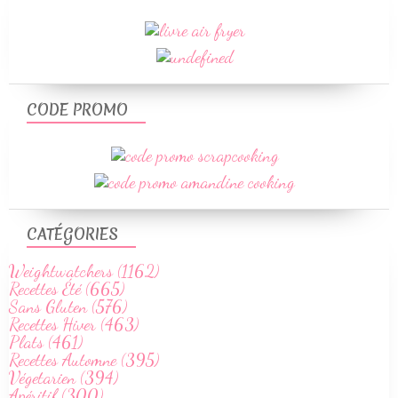
CODE PROMO
CATÉGORIES
Weightwatchers (1162)
Recettes Été (665)
Sans Gluten (576)
Recettes Hiver (463)
Plats (461)
Recettes Automne (395)
Végetarien (394)
Apéritif (300)