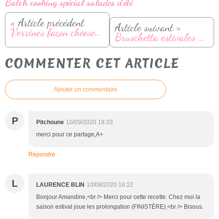
Batch cooking spécial salades d'été
« Article précédent
Article suivant »
Verrines façon cheesecake à la framboise
Bruschetta estivales au maquereau
COMMENTER CET ARTICLE
Ajouter un commentaire
P
Pitchoune
10/09/2020 19:33
merci pour ce partage,A+
Répondre
L
LAURENCE BLIN
10/09/2020 16:22
Bonjour Amandine,<br /> Merci pour cette recette. Chez moi la
saison estival joue les prolongation (FINISTÈRE).<br /> Bisous.