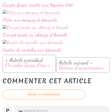
Crozets façon risotto aux légumes d'été
Pâtes aux merguez et épinards
One pot pasta au chorizo et brocoli
Gratin de ravioles aux épinards
« Article précédent
Article suivant »
Porridge façon Piña colada
Gâteau d'anniversaire "Château de princesse"
COMMENTER CET ARTICLE
Ajouter un commentaire
P
pia
07/03/2019 21:52