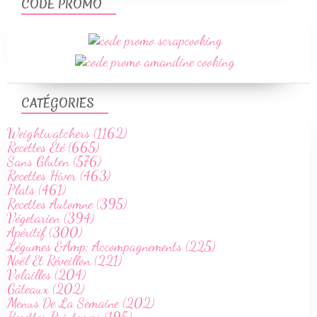
CODE PROMO
CATÉGORIES
Weightwatchers (1162)
Recettes Été (665)
Sans Gluten (576)
Recettes Hiver (463)
Plats (461)
Recettes Automne (395)
Végetarien (394)
Apéritif (300)
Légumes &Amp; Accompagnements (225)
Noël Et Réveillon (221)
Volailles (204)
Gâteaux (202)
Menus De La Semaine (202)
Recettes Printemps (195)