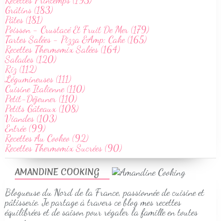
Grâtins (183)
Pâtes (181)
Poisson - Crustacé Et Fruit De Mer (179)
Tartes Salées - Pizza &Amp; Cake (165)
Recettes Thermomix Salées (164)
Salades (120)
Riz (112)
Légumineuses (111)
Cuisine Italienne (110)
Petit-Déjeuner (110)
Petits Gâteaux (108)
Viandes (103)
Entrée (99)
Recettes Au Cookeo (92)
Recettes Thermomix Sucrées (90)
AMANDINE COOKING
Blogueuse du Nord de la France, passionnée de cuisine et
pâtisserie. Je partage à travers ce blog mes recettes
équilibrées et de saison pour régaler la famille en toutes