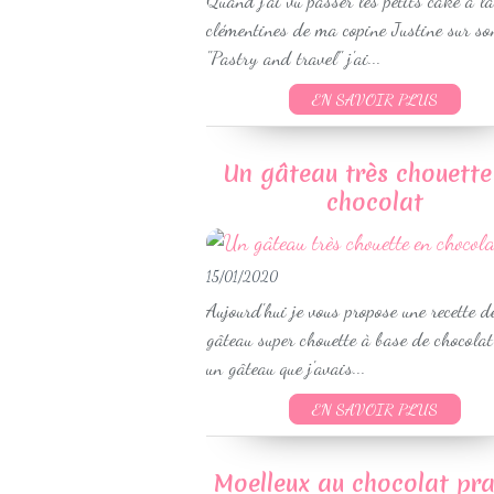
Quand j'ai vu passer les petits cake à la
clémentines de ma copine Justine sur so
"Pastry and travel" j'ai...
EN SAVOIR PLUS
Un gâteau très chouette
chocolat
15/01/2020
Aujourd'hui je vous propose une recette d
gâteau super chouette à base de chocolat 
un gâteau que j'avais...
EN SAVOIR PLUS
Moelleux au chocolat pra