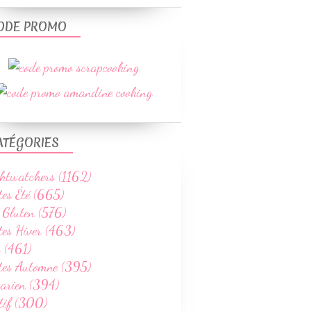
GÂTEAUX
ODE PROMO
GÂTEAUX ANNIVERSAIRE ENFANT
ATÉGORIES
htwatchers (1162)
tes Été (665)
GÂTEAUX
 Gluten (576)
tes Hiver (463)
 (461)
ttes Automne (395)
tarien (394)
tif (300)