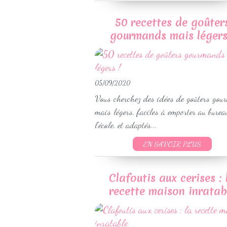
50 recettes de goûter
gourmands mais légers
05/09/2020
Vous cherchez des idées de goûters go
mais légers, faciles à emporter au burea
l’école, et adaptés...
EN SAVOIR PLUS
Clafoutis aux cerises : 
recette maison inratab