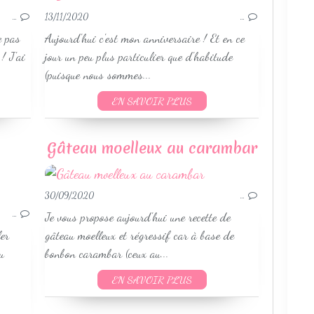
GÂTEAUX
PETITS GÂTEAUX
…
13/11/2020
…
WEIGHTWATCHERS
e pas
Aujourd'hui c'est mon anniversaire ! Et en ce
! J'ai
jour un peu plus particulier que d'habitude
(puisque nous sommes...
EN SAVOIR PLUS
Gâteau moelleux au carambar
GÂTEAUX
30/09/2020
…
WEIGHTWATCHERS
…
Je vous propose aujourd'hui une recette de
RECETTES AUTOMNE
er
gâteau moelleux et régressif car à base de
RECETTES HIVER
u
bonbon carambar (ceux au...
CAKE
EN SAVOIR PLUS