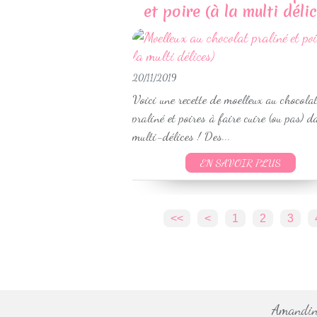
et poire (à la multi délic
20/11/2019
Voici une recette de moelleux au chocola
praliné et poires à faire cuire (ou pas) d
multi-délices ! Des...
EN SAVOIR PLUS
<<
<
1
2
3
Amandine