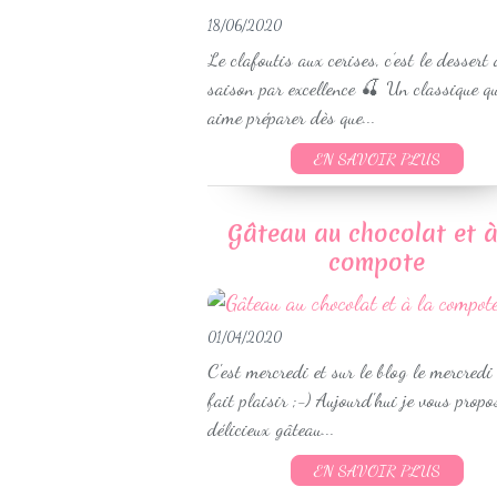
18/06/2020
Le clafoutis aux cerises, c’est le dessert 
saison par excellence 🍒 Un classique qu
aime préparer dès que...
EN SAVOIR PLUS
Gâteau au chocolat et à
compote
01/04/2020
C'est mercredi et sur le blog le mercredi
fait plaisir ;-) Aujourd'hui je vous propo
délicieux gâteau...
EN SAVOIR PLUS