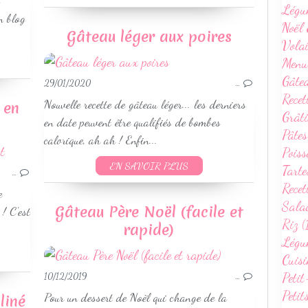
Légu
RECETTES HIVER
n blog
Noël 
Gâteau léger aux poires
Volai
Menu
Gâte
29/01/2020
…
Recet
Nouvelle recette de gâteau léger... les derniers
 en
Grâti
en date peuvent être qualifiés de bombes
Pâtes
calorique, ah ah ! Enfin...
Poiss
GÂTEAUX
EN SAVOIR PLUS
Tarte
GÂTEAUX ANNIVERSAIRE ENFANT
…
Recet
e
Sala
Gâteau Père Noël (facile et
! C'est
Riz (
rapide)
Légum
Cuisi
Petit
10/12/2019
…
Petit
Pour un dessert de Noël qui change de la
liné