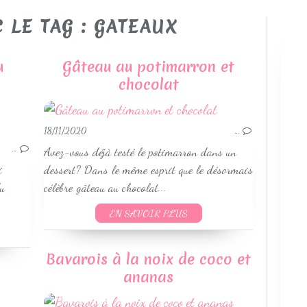
 LE TAG : GATEAUX
u
Gâteau au potimarron et
chocolat
GÂTEAUX
18/11/2020
…
…
Avez-vous déjà testé le potimarron dans un
i
dessert? Dans le même esprit que le désormais
du
célèbre gâteau au chocolat...
EN SAVOIR PLUS
Bavarois à la noix de coco et
ananas