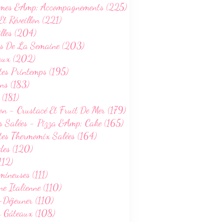
mes &Amp; Accompagnements (225)
Et Réveillon (221)
lles (204)
s De La Semaine (203)
GÂTEAUX
aux (202)
WEIGHTWATCHERS
tes Printemps (195)
RECETTES AUTOMNE
ns (183)
RECETTES HIVER
 (181)
on - Crustacé Et Fruit De Mer (179)
s Salées - Pizza &Amp; Cake (165)
tes Thermomix Salées (164)
des (120)
112)
ineuses (111)
ne Italienne (110)
NOËL ET RÉVEILLON
-Déjeuner (110)
GÂTEAUX
s Gâteaux (108)