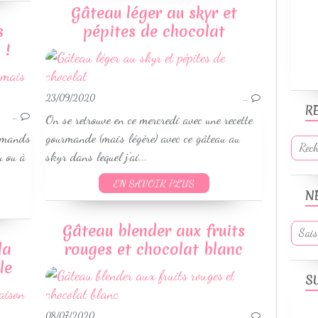
Gâteau léger au skyr et
s
pépites de chocolat
 !
WEIGHTWATCHERS
GÂTEAUX
23/09/2020
…
R
PETITS GÂTEAUX
…
On se retrouve en ce mercredi avec une recette
CONSEILS & ASTUCES EN CUISINE
urmands
gourmande (mais légère) avec ce gâteau au
u ou à
skyr dans lequel j'ai...
EN SAVOIR PLUS
N
Gâteau blender aux fruits
la
rouges et chocolat blanc
le
S
GÂTEAUX
WEIGHTWATCHERS
08/07/2020
…