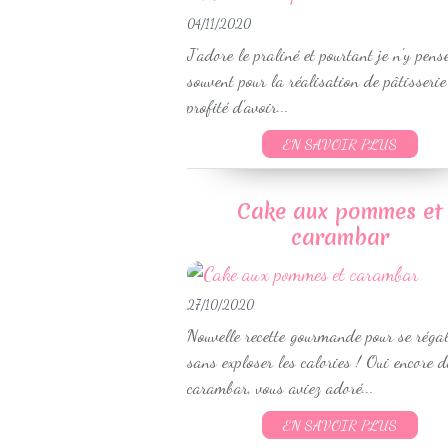
04/11/2020
J'adore le praliné et pourtant je n'y pens
souvent pour la réalisation de pâtisserie 
profité d'avoir...
EN SAVOIR PLUS
Cake aux pommes et
carambar
27/10/2020
Nouvelle recette gourmande pour se régal
sans exploser les calories ! Oui encore d
carambar, vous aviez adoré...
EN SAVOIR PLUS