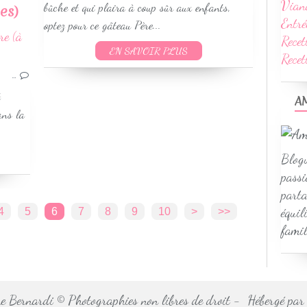
Vian
bûche et qui plaira à coup sûr aux enfants,
es)
Entré
optez pour ce gâteau Père...
Recet
MULTIDÉLICES
EN SAVOIR PLUS
Rece
GÂTEAUX
RECETTES AUTOMNE
…
RECETTES HIVER
t
A
ans la
Blogu
passi
parta
équil
4
5
6
7
8
9
10
>
>>
famil
 Bernardi © Photographies non libres de droit - Hébergé pa