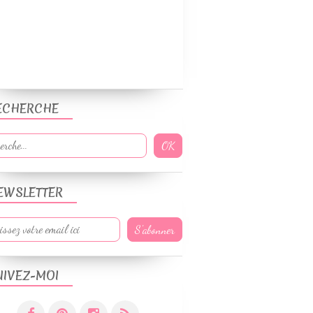
GÂTEAUX
SANS GLUTEN
WEIGHTWATCHERS
ECHERCHE
EWSLETTER
UIVEZ-MOI
GÂTEAUX
RECETTES ÉTÉ