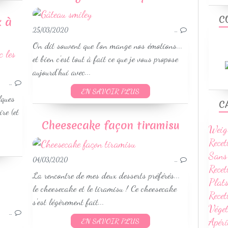
C
x à
25/03/2020
…
s
On dit souvent que l'on mange nos émotions...
GÂTEAUX
et bien c'est tout à fait ce que je vous propose
BISCUITS & SABLÉS
aujourd'hui avec...
PETITS GÂTEAUX
…
EN SAVOIR PLUS
lques
C
re (et
Cheesecake façon tiramisu
Weig
Recet
Sans
04/03/2020
…
Recet
La rencontre de mes deux desserts préférés...
Plats
le cheesecake et le tiramisu ! Ce cheesecake
Rece
GÂTEAUX
s'est légèrement fait...
Vége
PETITS GÂTEAUX
…
Apéri
EN SAVOIR PLUS
WEIGHTWATCHERS