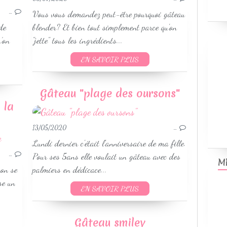
RECETTES PRINTEMPS
…
Vous vous demandez peut-être pourquoi gâteau
RECETTES ÉTÉ
de
blender? Et bien tout simplement parce qu'on
’on
"jette" tous les ingrédients...
EN SAVOIR PLUS
Gâteau "plage des oursons"
 la
13/05/2020
…
GÂTEAUX
Lundi dernier c'était l'anniversaire de ma fille.
WEIGHTWATCHERS
…
Pour ses 5ans elle voulait un gâteau avec des
M
 on se
palmiers en dédicace...
se un
EN SAVOIR PLUS
Gâteau smiley