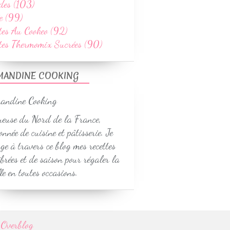
des (103)
e (99)
tes Au Cookeo (92)
ttes Thermomix Sucrées (90)
MANDINE COOKING
euse du Nord de la France,
onnée de cuisine et pâtisserie. Je
ge à travers ce blog mes recettes
ibrées et de saison pour régaler la
le en toutes occasions.
r
Overblog