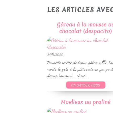
LES ARTICLES AVEC
Gâteau à la mousse a
chocolat (despacito)
24/11/2020
Nouvelle recette de beaux gâteaux 😍 J'a
repris le goût à la pâtisserie un peu per
depuis 1an ou 2... il est...
EN SAVOIR PLUS
Moelleux au praliné