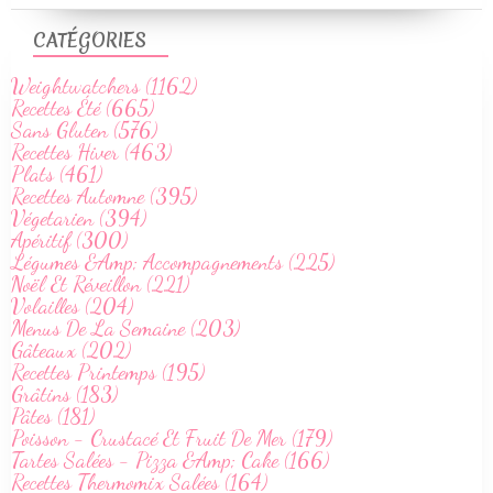
CATÉGORIES
Weightwatchers (1162)
Recettes Été (665)
Sans Gluten (576)
Recettes Hiver (463)
Plats (461)
Recettes Automne (395)
Végetarien (394)
Apéritif (300)
Légumes &Amp; Accompagnements (225)
Noël Et Réveillon (221)
Volailles (204)
Menus De La Semaine (203)
Gâteaux (202)
Recettes Printemps (195)
Grâtins (183)
Pâtes (181)
Poisson - Crustacé Et Fruit De Mer (179)
Tartes Salées - Pizza &Amp; Cake (166)
Recettes Thermomix Salées (164)