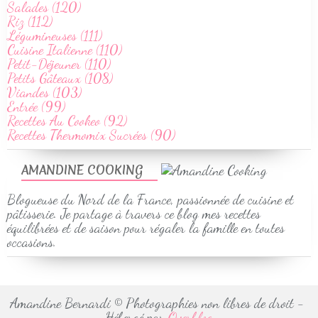
Salades (120)
Riz (112)
Légumineuses (111)
Cuisine Italienne (110)
Petit-Déjeuner (110)
Petits Gâteaux (108)
Viandes (103)
Entrée (99)
Recettes Au Cookeo (92)
Recettes Thermomix Sucrées (90)
AMANDINE COOKING
Blogueuse du Nord de la France, passionnée de cuisine et
pâtisserie. Je partage à travers ce blog mes recettes
équilibrées et de saison pour régaler la famille en toutes
occasions.
Amandine Bernardi © Photographies non libres de droit -
Hébergé par
Overblog