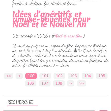
faciles à réaliser, familiales et bien...
Idées d’apéritifs et
amuse-bouches pour
Noël et le Nouvel An
06 décembre 2025 ( #
Noël et réveillon
)
Quand on prépare un repas de fête, l’apéro de Noël est
souvent le moment le plus attendu 🎄✨ C’est le début
du réveillon, celui où tout le monde se retrouve autour
de petites bouchées gourmandes, de verrines festives, de
mini-feuilletés encore chauds et...
<<
<
100
101
102
103
104
105
106
107
108
>
>>
RECHERCHE