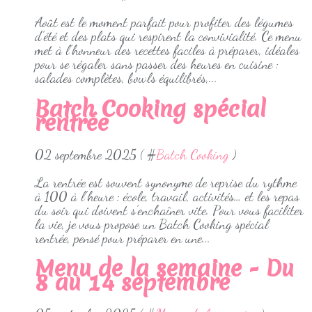
Août est le moment parfait pour profiter des légumes
d’été et des plats qui respirent la convivialité. Ce menu
met à l’honneur des recettes faciles à préparer, idéales
pour se régaler sans passer des heures en cuisine :
salades complètes, bowls équilibrés,...
Batch Cooking spécial
rentrée
02 septembre 2025 ( #
Batch Cooking
)
La rentrée est souvent synonyme de reprise du rythme
à 100 à l’heure : école, travail, activités… et les repas
du soir qui doivent s’enchaîner vite. Pour vous faciliter
la vie, je vous propose un Batch Cooking spécial
rentrée, pensé pour préparer en une...
Menu de la semaine - Du
8 au 14 septembre