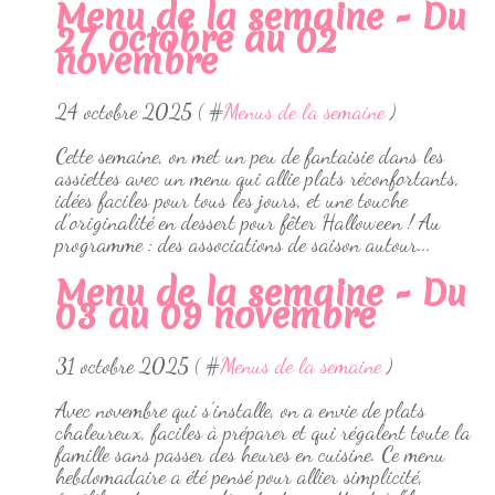
Menu de la semaine - Du
27 octobre au 02
novembre
24 octobre 2025 ( #
Menus de la semaine
)
Cette semaine, on met un peu de fantaisie dans les
assiettes avec un menu qui allie plats réconfortants,
idées faciles pour tous les jours, et une touche
d’originalité en dessert pour fêter Halloween ! Au
programme : des associations de saison autour...
Menu de la semaine - Du
03 au 09 novembre
31 octobre 2025 ( #
Menus de la semaine
)
Avec novembre qui s’installe, on a envie de plats
chaleureux, faciles à préparer et qui régalent toute la
famille sans passer des heures en cuisine. Ce menu
hebdomadaire a été pensé pour allier simplicité,