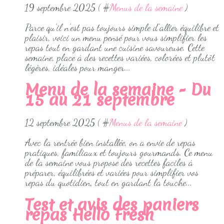
19 septembre 2025 ( #
Menus de la semaine
)
Parce qu’il n’est pas toujours simple d’allier équilibre et
plaisir, voici un menu pensé pour vous simplifier les
repas tout en gardant une cuisine savoureuse. Cette
semaine, place à des recettes variées, colorées et plutôt
légères, idéales pour manger...
Menu de la semaine - Du
15 au 21 septembre
12 septembre 2025 ( #
Menus de la semaine
)
Avec la rentrée bien installée, on a envie de repas
pratiques, familiaux et toujours gourmands. Ce menu
de la semaine vous propose des recettes faciles à
préparer, équilibrées et variées pour simplifier vos
repas du quotidien, tout en gardant la touche...
Test et avis des paniers
repas Hello Fresh