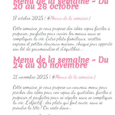
Menu de la semaine - Du
20 au 26 octobre
17 octobre 2025 ( #
Menus de la semaine
)
Cette semaine, je vous propose des idées repas faciles à
préparer, parfaites pour varier les menus sans se
compliquer la vie. Entre plats familiaux, recettes
express et petites douceurs maison, chaque jour apporte
son lot de gourmandise et d’équilibre....
Menu de la semaine - Du
24 au 30 novembre
21 novembre 2025 ( #
Menus de la semaine
)
Cette semaine, je vous propose un nouveau menu pour
piocher des idées pour vos repas du quotidien, faciles à
préparer et parfaites pour se régaler sans se compliquer
la vie. L’objectif : des plats qui font envie, sans se
prendre la tête ! On reste dans...