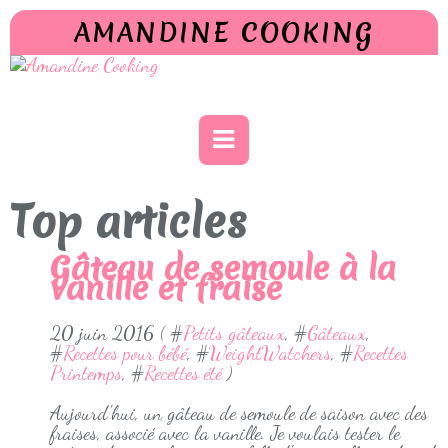
AMANDINE COOKING
Top articles
Gâteau de semoule à la
vanille et fraise
20 juin 2016 ( #
Petits gâteaux
, #
Gâteaux
,
#
Recettes pour bébé
, #
WeightWatchers
, #
Recettes
Printemps
, #
Recettes été
)
Aujourd'hui, un gâteau de semoule de saison avec des
fraises, associé avec la vanille. Je voulais tester le