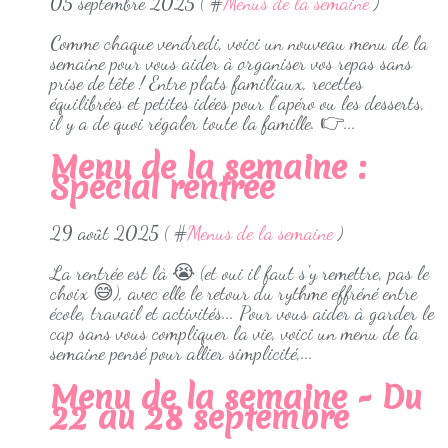
05 septembre 2025 ( #
Menus de la semaine
)
Comme chaque vendredi, voici un nouveau menu de la
semaine pour vous aider à organiser vos repas sans
prise de tête ! Entre plats familiaux, recettes
équilibrées et petites idées pour l’apéro ou les desserts,
il y a de quoi régaler toute la famille. 👉...
Menu de la semaine :
Spécial rentrée
29 août 2025 ( #
Menus de la semaine
)
La rentrée est là 😭 (et oui il faut s'y remettre, pas le
choix 😅), avec elle le retour du rythme effréné entre
école, travail et activités... Pour vous aider à garder le
cap sans vous compliquer la vie, voici un menu de la
semaine pensé pour allier simplicité,...
Menu de la semaine - Du
22 au 28 septembre