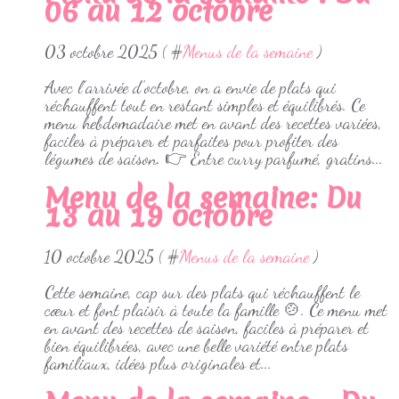
06 au 12 octobre
03 octobre 2025 ( #
Menus de la semaine
)
Avec l’arrivée d’octobre, on a envie de plats qui
réchauffent tout en restant simples et équilibrés. Ce
menu hebdomadaire met en avant des recettes variées,
faciles à préparer et parfaites pour profiter des
légumes de saison. 👉 Entre curry parfumé, gratins...
Menu de la semaine: Du
13 au 19 octobre
10 octobre 2025 ( #
Menus de la semaine
)
Cette semaine, cap sur des plats qui réchauffent le
cœur et font plaisir à toute la famille 🍲. Ce menu met
en avant des recettes de saison, faciles à préparer et
bien équilibrées, avec une belle variété entre plats
familiaux, idées plus originales et...