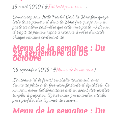
19 avril 2020 ( #
J'ai testé pour vous...
)
Connaissez vous Hello Fresh? C'est la 3ème fois que je
teste leurs paniers et donc la 3ème fois que je vous en
parle ici alors peut-être que cela vous parle ;-) Si non
il s'agit de paniers repas à recevoir à votre domicile
chaque semaine contenant de...
Menu de la semaine : Du
29 septembre au 05
octobre
26 septembre 2025 ( #
Menus de la semaine
)
L'automne (et le froid) s’installe doucement, avec
l'envie de plats à la fois réconfortants et équilibrés. Ce
nouveau menu hebdomadaire met en avant des recettes
simples à préparer, légères mais gourmandes, idéales
pour profiter des légumes de saison...
Menu de la semaine : Du