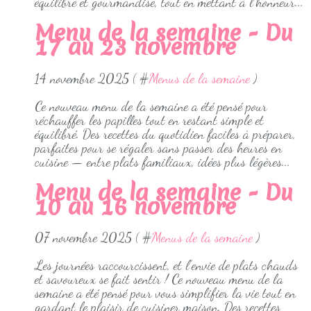
équilibre et gourmandise, tout en mettant à l’honneur...
Menu de la semaine - Du
17 au 23 novembre
14 novembre 2025 ( #
Menus de la semaine
)
Ce nouveau menu de la semaine a été pensé pour
réchauffer les papilles tout en restant simple et
équilibré. Des recettes du quotidien faciles à préparer,
parfaites pour se régaler sans passer des heures en
cuisine — entre plats familiaux, idées plus légères...
Menu de la semaine - Du
10 au 16 novembre
07 novembre 2025 ( #
Menus de la semaine
)
Les journées raccourcissent, et l’envie de plats chauds
et savoureux se fait sentir ! Ce nouveau menu de la
semaine a été pensé pour vous simplifier la vie tout en
gardant le plaisir de cuisiner maison. Des recettes