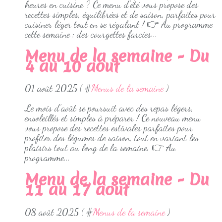
heures en cuisine ? Ce menu d’été vous propose des
recettes simples, équilibrées et de saison, parfaites pour
cuisiner léger tout en se régalant ! 👉 Au programme
cette semaine : des courgettes farcies...
Menu de la semaine - Du
4 au 10 aout
01 août 2025 ( #
Menus de la semaine
)
Le mois d’août se poursuit avec des repas légers,
ensoleillés et simples à préparer ! Ce nouveau menu
vous propose des recettes estivales parfaites pour
profiter des légumes de saison, tout en variant les
plaisirs tout au long de la semaine. 👉 Au
programme...
Menu de la semaine - Du
11 au 17 aout
08 août 2025 ( #
Menus de la semaine
)