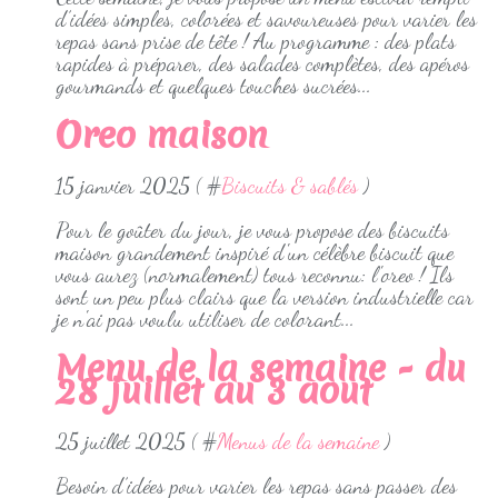
d’idées simples, colorées et savoureuses pour varier les
repas sans prise de tête ! Au programme : des plats
rapides à préparer, des salades complètes, des apéros
gourmands et quelques touches sucrées...
Oreo maison
15 janvier 2025 ( #
Biscuits & sablés
)
Pour le goûter du jour, je vous propose des biscuits
maison grandement inspiré d'un célèbre biscuit que
vous aurez (normalement) tous reconnu: l'oreo ! Ils
sont un peu plus clairs que la version industrielle car
je n'ai pas voulu utiliser de colorant...
Menu de la semaine - du
28 juillet au 3 aout
25 juillet 2025 ( #
Menus de la semaine
)
Besoin d’idées pour varier les repas sans passer des