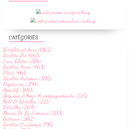
CATÉGORIES
Weightwatchers (1162)
Recettes Été (665)
Sans Gluten (576)
Recettes Hiver (463)
Plats (461)
Recettes Automne (395)
Végetarien (394)
Apéritif (300)
Légumes &Amp; Accompagnements (225)
Noël Et Réveillon (221)
Volailles (204)
Menus De La Semaine (203)
Gâteaux (202)
Recettes Printemps (195)