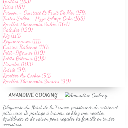
Grâtins (183)
Pâtes (181)
Poisson - Crustacé Et Fruit De Mer (179)
Tartes Salées - Pizza &Amp; Cake (165)
Recettes Thermomix Salées (164)
Salades (120)
Riz (112)
Légumineuses (111)
Cuisine Italienne (110)
Petit-Déjeuner (110)
Petits Gâteaux (108)
Viandes (103)
Entrée (99)
Recettes Au Cookeo (92)
Recettes Thermomix Sucrées (90)
AMANDINE COOKING
Blogueuse du Nord de la France, passionnée de cuisine et
pâtisserie. Je partage à travers ce blog mes recettes
équilibrées et de saison pour régaler la famille en toutes
occasions.