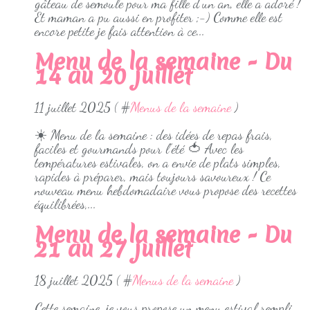
gâteau de semoule pour ma fille d'un an, elle a adoré !
Et maman a pu aussi en profiter ;-) Comme elle est
encore petite je fais attention à ce...
Menu de la semaine - Du
14 au 20 juillet
11 juillet 2025 ( #
Menus de la semaine
)
☀️ Menu de la semaine : des idées de repas frais,
faciles et gourmands pour l’été 🍅 Avec les
températures estivales, on a envie de plats simples,
rapides à préparer, mais toujours savoureux ! Ce
nouveau menu hebdomadaire vous propose des recettes
équilibrées,...
Menu de la semaine - Du
21 au 27 juillet
18 juillet 2025 ( #
Menus de la semaine
)
Cette semaine, je vous propose un menu estival rempli