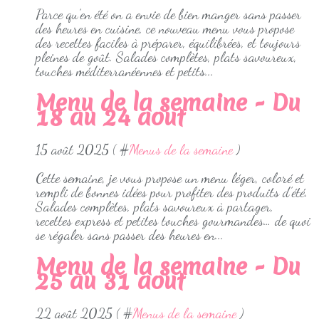
Parce qu’en été on a envie de bien manger sans passer
des heures en cuisine, ce nouveau menu vous propose
des recettes faciles à préparer, équilibrées, et toujours
pleines de goût. Salades complètes, plats savoureux,
touches méditerranéennes et petits...
Menu de la semaine - Du
18 au 24 aout
15 août 2025 ( #
Menus de la semaine
)
Cette semaine, je vous propose un menu léger, coloré et
rempli de bonnes idées pour profiter des produits d’été.
Salades complètes, plats savoureux à partager,
recettes express et petites touches gourmandes… de quoi
se régaler sans passer des heures en...
Menu de la semaine - Du
25 au 31 aout
22 août 2025 ( #
Menus de la semaine
)