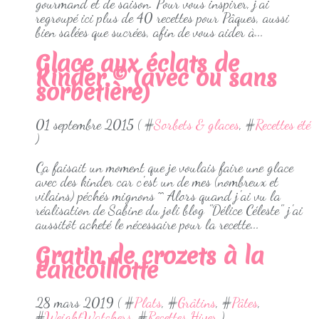
gourmand et de saison. Pour vous inspirer, j’ai
regroupé ici plus de 40 recettes pour Pâques, aussi
bien salées que sucrées, afin de vous aider à...
Glace aux éclats de
Kinder © (avec ou sans
sorbetière)
01 septembre 2015 ( #
Sorbets & glaces
, #
Recettes été
)
Ça faisait un moment que je voulais faire une glace
avec des kinder car c'est un de mes (nombreux et
vilains) péchés mignons ^^ Alors quand j'ai vu la
réalisation de Sabine du joli blog "Délice Céleste" j'ai
aussitôt acheté le nécessaire pour la recette...
Gratin de crozets à la
cancoillotte
28 mars 2019 ( #
Plats
, #
Grâtins
, #
Pâtes
,
#
WeightWatchers
, #
Recettes Hiver
)