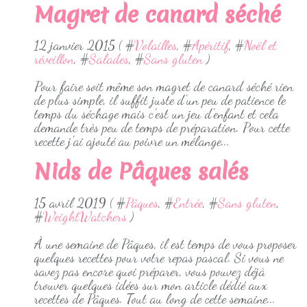
Magret de canard séché
12 janvier 2015 ( #
Volailles
, #
Apéritif
, #
Noël et
réveillon
, #
Salades
, #
Sans gluten
)
Pour faire soit même son magret de canard séché rien
de plus simple, il suffit juste d'un peu de patience le
temps du séchage mais c'est un jeu d'enfant et cela
demande très peu de temps de préparation. Pour cette
recette j'ai ajouté au poivre un mélange...
Nids de Pâques salés
15 avril 2019 ( #
Pâques
, #
Entrée
, #
Sans gluten
,
#
WeightWatchers
)
À une semaine de Pâques, il est temps de vous proposer
quelques recettes pour votre repas pascal. Si vous ne
savez pas encore quoi préparer, vous pouvez déjà
trouver quelques idées sur mon article dédié aux
recettes de Pâques. Tout au long de cette semaine...