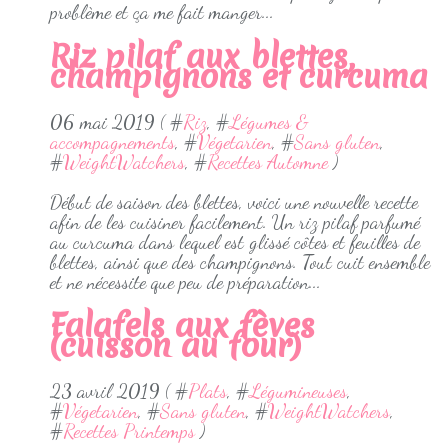
problème et ça me fait manger...
Riz pilaf aux blettes,
champignons et curcuma
06 mai 2019 ( #
Riz
, #
Légumes &
accompagnements
, #
Végetarien
, #
Sans gluten
,
#
WeightWatchers
, #
Recettes Automne
)
Début de saison des blettes, voici une nouvelle recette
afin de les cuisiner facilement. Un riz pilaf parfumé
au curcuma dans lequel est glissé côtes et feuilles de
blettes, ainsi que des champignons. Tout cuit ensemble
et ne nécessite que peu de préparation...
Falafels aux fèves
(cuisson au four)
23 avril 2019 ( #
Plats
, #
Légumineuses
,
#
Végetarien
, #
Sans gluten
, #
WeightWatchers
,
#
Recettes Printemps
)