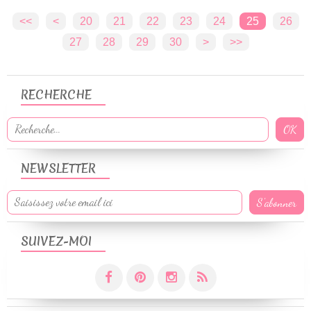
<<
<
10
20
21
22
23
24
25
26
27
28
29
30
40
50
60
70
80
90
100
>
>>
RECHERCHE
NEWSLETTER
SUIVEZ-MOI