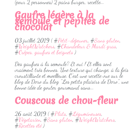
(pour 2 personnes) 2 pains burger, recette...
Gaufre légère à la
semoule et pépites de
chocolat
03 juillet 2019 ( #
Petit-déjeuner
, #
Sans gluten
,
#
WeightWatchers
, #
Chandeleur & Mardi gras
,
#
Crêpes, gaufres et beignets
)
Des gaufres à la semoule? Et oui ! Et elles sont
vraiment très bonnes. Une texture qui change, à la fois
croustillante et moelleuse. C'est une recette vue sur le
blog de Doro du blog "Les petits plaisirs de Doro", une
bonne idée de gouter gourmand sans...
Couscous de chou-fleur
26 août 2019 ( #
Plats
, #
Légumineuses
,
#
Végetarien
, #
Sans gluten
, #
WeightWatchers
,
#
Recettes été
)