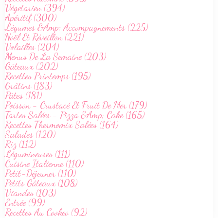
Végetarien (394)
Apéritif (300)
Légumes &Amp; Accompagnements (225)
Noël Et Réveillon (221)
Volailles (204)
Menus De La Semaine (203)
Gâteaux (202)
Recettes Printemps (195)
Grâtins (183)
Pâtes (181)
Poisson - Crustacé Et Fruit De Mer (179)
Tartes Salées - Pizza &Amp; Cake (165)
Recettes Thermomix Salées (164)
Salades (120)
Riz (112)
Légumineuses (111)
Cuisine Italienne (110)
Petit-Déjeuner (110)
Petits Gâteaux (108)
Viandes (103)
Entrée (99)
Recettes Au Cookeo (92)