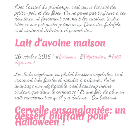
Avec l'arrivé du printemps, c'est aussi l'arrivé des
petits-pois et des fèves. On ne pense pas toujours à ces
dernières, ni forcement comment les cuisiner (autre
idée: ce one pot pasta primavera). Dans des falafels
c'est vraiment délicieux et permet de...
Lait d'avoine maison
26 octobre 2016 ( #
Boissons
, #
Végetarien
, #
Petit-
déjeuner
)
Les laits végétaux, ou plutôt boissons végétales, sont
vraiment très faciles et rapides à préparer. Autre
avantage non négligeable, c'est beaucoup moins
couteux que dans le commerce ! Et une fois de plus on
sait exactement ce qu'il y a dedans... Ces boissons...
Cervelle ensanglantée: un
dessert bluffant pour
Halloween !