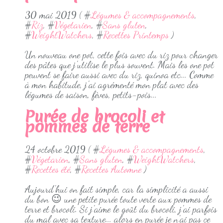
30 mai 2019 ( #
Légumes & accompagnements
,
#
Riz
, #
Végetarien
, #
Sans gluten
,
#
WeightWatchers
, #
Recettes Printemps
)
Un nouveau one pot, cette fois avec du riz pour changer
des pâtes que j'utilise le plus souvent. Mais les one pot
peuvent se faire aussi avec du riz, quinoa etc... Comme
à mon habitude, j'ai agrémenté mon plat avec des
légumes de saison, fèves, petits-pois...
Purée de brocoli et
pommes de terre
24 octobre 2019 ( #
Légumes & accompagnements
,
#
Végetarien
, #
Sans gluten
, #
WeightWatchers
,
#
Recettes été
, #
Recettes Automne
)
Aujourd'hui on fait simple, car la simplicité a aussi
du bon 😉 une petite purée toute verte aux pommes de
terre et brocoli. Si j'aime le goût du brocoli, j'ai parfois
du mal avec sa texture... alors en purée je n'ai pas ce