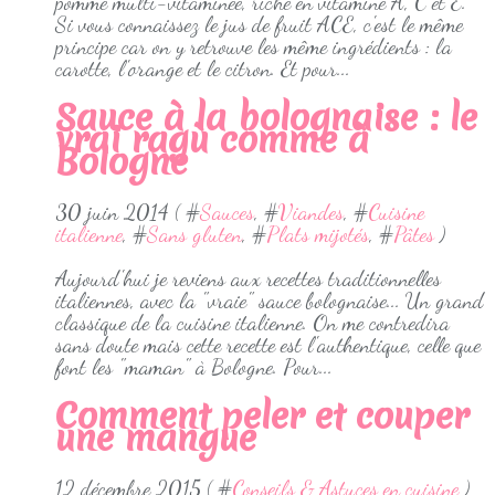
pomme multi-vitaminée, riche en vitamine A, C et E.
Si vous connaissez le jus de fruit ACE, c'est le même
principe car on y retrouve les même ingrédients : la
carotte, l'orange et le citron. Et pour...
Sauce à la bolognaise : le
vrai ragù comme à
Bologne
30 juin 2014 ( #
Sauces
, #
Viandes
, #
Cuisine
italienne
, #
Sans gluten
, #
Plats mijotés
, #
Pâtes
)
Aujourd'hui je reviens aux recettes traditionnelles
italiennes, avec la "vraie" sauce bolognaise... Un grand
classique de la cuisine italienne. On me contredira
sans doute mais cette recette est l'authentique, celle que
font les "maman" à Bologne. Pour...
Comment peler et couper
une mangue
12 décembre 2015 ( #
Conseils & Astuces en cuisine
)