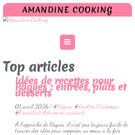
AMANDINE COOKING
Top articles
Idées de recettes pour
Pâques : entrées, plats et
desserts
01 avril 2026 ( #
Pâques
, #
Recettes Printemps
,
#
Conseils & Astuces en cuisine
)
À l’approche de Pâques, il n’est pas toujours facile de
trouver des idées pour composer un menu à la fois