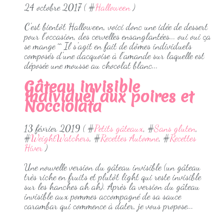
24 octobre 2017 ( #
Halloween
)
C'est bientôt Halloween, voici donc une idée de dessert
pour l'occasion, des cervelles ensanglantées... oui oui ça
se mange ^^ Il s'agit en fait de dômes individuels
composés d'une dacquoise à l'amande sur laquelle est
déposée une mousse au chocolat blanc...
Gâteau invisible
individuel aux poires et
Nocciolata
13 février 2019 ( #
Petits gâteaux
, #
Sans gluten
,
#
WeightWatchers
, #
Recettes Automne
, #
Recettes
Hiver
)
Une nouvelle version du gâteau invisible (un gâteau
très riche en fruits et plutôt light qui reste invisible
sur les hanches ah ah). Après la version du gâteau
invisible aux pommes accompagné de sa sauce
carambar qui commence à dater, je vous propose...