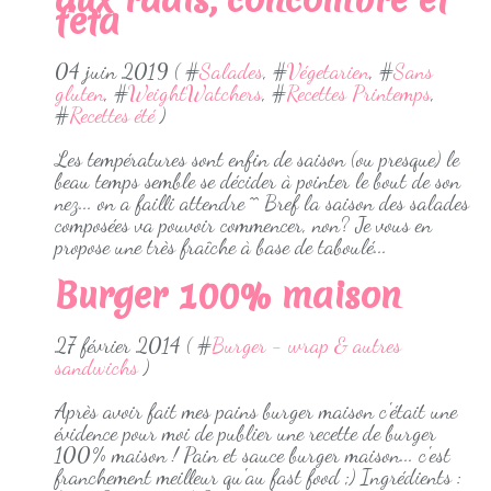
feta
04 juin 2019 ( #
Salades
, #
Végetarien
, #
Sans
gluten
, #
WeightWatchers
, #
Recettes Printemps
,
#
Recettes été
)
Les températures sont enfin de saison (ou presque) le
beau temps semble se décider à pointer le bout de son
nez... on a failli attendre ^^ Bref la saison des salades
composées va pouvoir commencer, non? Je vous en
propose une très fraîche à base de taboulé...
Burger 100% maison
27 février 2014 ( #
Burger - wrap & autres
sandwichs
)
Après avoir fait mes pains burger maison c'était une
évidence pour moi de publier une recette de burger
100% maison ! Pain et sauce burger maison... c'est
franchement meilleur qu'au fast food ;) Ingrédients :