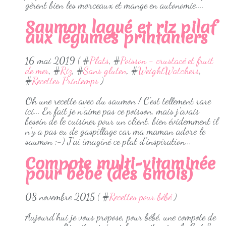
gèrent bien les morceaux et mange en autonomie....
Saumon laqué et riz pilaf
aux légumes printaniers
16 mai 2019 ( #
Plats
, #
Poisson - crustacé et fruit
de mer
, #
Riz
, #
Sans gluten
, #
WeightWatchers
,
#
Recettes Printemps
)
Oh une recette avec du saumon ! C'est tellement rare
ici... En fait je n'aime pas ce poisson, mais j'avais
besoin de le cuisiner pour un client, bien évidemment il
n'y a pas eu de gaspillage car ma maman adore le
saumon ;-) J'ai imaginé ce plat d'inspiration...
Compote multi-vitaminée
pour bébé (dès 6mois)
08 novembre 2015 ( #
Recettes pour bébé
)
Aujourd'hui je vous propose, pour bébé, une compote de