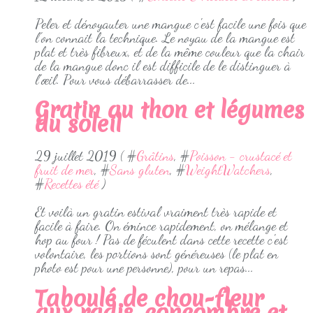
Peler et dénoyauter une mangue c'est facile une fois que
l'on connait la technique. Le noyau de la mangue est
plat et très fibreux, et de la même couleur que la chair
de la mangue donc il est difficile de le distinguer à
l’œil. Pour vous débarrasser de...
Gratin au thon et légumes
du soleil
29 juillet 2019 ( #
Grâtins
, #
Poisson - crustacé et
fruit de mer
, #
Sans gluten
, #
WeightWatchers
,
#
Recettes été
)
Et voilà un gratin estival vraiment très rapide et
facile à faire. On émince rapidement, on mélange et
hop au four ! Pas de féculent dans cette recette c'est
volontaire, les portions sont généreuses (le plat en
photo est pour une personne), pour un repas...
Taboulé de chou-fleur
aux radis, concombre et