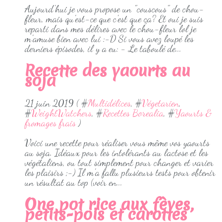
Aujourd'hui je vous propose un "couscous" de chou-
fleur, mais qu'est-ce que c'est que ça? Et oui je suis
reparti dans mes délires avec le chou-fleur lol je
m'amuse bien avec lui :-D Si vous avez loupé les
derniers épisodes, il y a eu: - Le taboulé de...
Recette des yaourts au
soja
21 juin 2019 ( #
Multidélices
, #
Végetarien
,
#
WeightWatchers
, #
Recettes Borealia
, #
Yaourts &
fromages frais
)
Voici une recette pour réaliser vous même vos yaourts
au soja. Idéaux pour les intolérants au lactose et les
végétaliens, ou tout simplement pour changer et varier
les plaisirs ;-) Il m'a fallu plusieurs tests pour obtenir
un résultat au top (voir en...
One pot rice aux fèves,
petits-pois et carottes