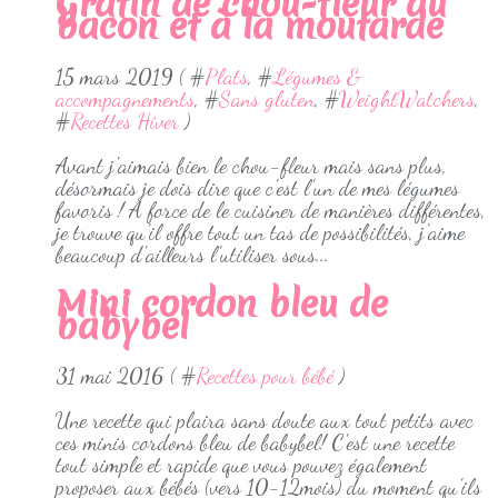
Gratin de chou-fleur au
bacon et à la moutarde
15 mars 2019 ( #
Plats
, #
Légumes &
accompagnements
, #
Sans gluten
, #
WeightWatchers
,
#
Recettes Hiver
)
Avant j'aimais bien le chou-fleur mais sans plus,
désormais je dois dire que c'est l'un de mes légumes
favoris ! A force de le cuisiner de manières différentes,
je trouve qu'il offre tout un tas de possibilités, j'aime
beaucoup d'ailleurs l'utiliser sous...
Mini cordon bleu de
babybel
31 mai 2016 ( #
Recettes pour bébé
)
Une recette qui plaira sans doute aux tout petits avec
ces minis cordons bleu de babybel! C'est une recette
tout simple et rapide que vous pouvez également
proposer aux bébés (vers 10-12mois) du moment qu'ils