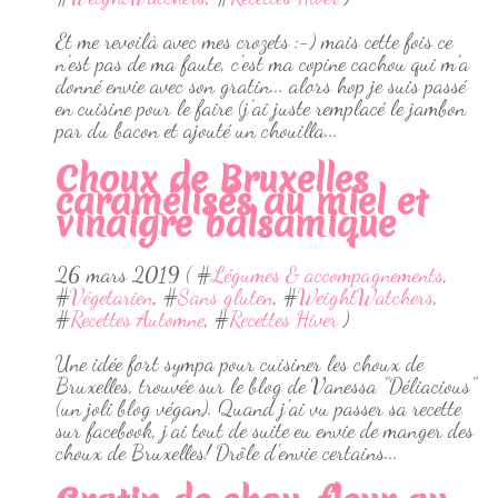
Et me revoilà avec mes crozets :-) mais cette fois ce
n'est pas de ma faute, c'est ma copine cachou qui m'a
donné envie avec son gratin... alors hop je suis passé
en cuisine pour le faire (j'ai juste remplacé le jambon
par du bacon et ajouté un chouilla...
Choux de Bruxelles
caramélisés au miel et
vinaigre balsamique
26 mars 2019 ( #
Légumes & accompagnements
,
#
Végetarien
, #
Sans gluten
, #
WeightWatchers
,
#
Recettes Automne
, #
Recettes Hiver
)
Une idée fort sympa pour cuisiner les choux de
Bruxelles, trouvée sur le blog de Vanessa "Déliacious"
(un joli blog végan). Quand j'ai vu passer sa recette
sur facebook, j'ai tout de suite eu envie de manger des
choux de Bruxelles! Drôle d'envie certains...