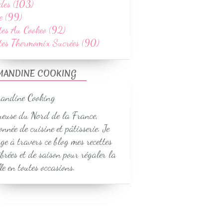
des (103)
e (99)
tes Au Cookeo (92)
ttes Thermomix Sucrées (90)
MANDINE COOKING
euse du Nord de la France,
onnée de cuisine et pâtisserie. Je
ge à travers ce blog mes recettes
ibrées et de saison pour régaler la
le en toutes occasions.