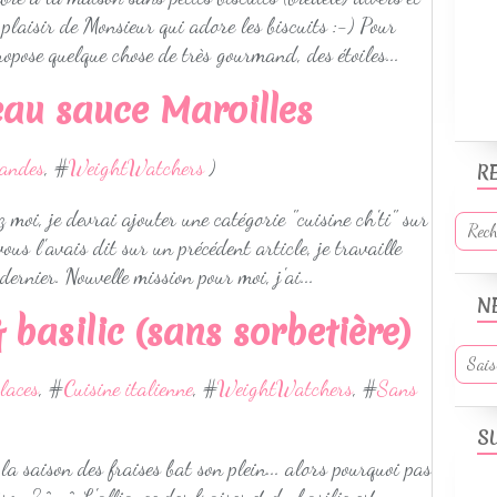
 plaisir de Monsieur qui adore les biscuits :-) Pour
propose quelque chose de très gourmand, des étoiles...
au sauce Maroilles
andes
, #
WeightWatchers
)
R
z moi, je devrai ajouter une catégorie "cuisine ch'ti" sur
vous l'avais dit sur un précédent article, je travaille
ernier. Nouvelle mission pour moi, j'ai...
N
 basilic (sans sorbetière)
laces
, #
Cuisine italienne
, #
WeightWatchers
, #
Sans
S
la saison des fraises bat son plein... alors pourquoi pas