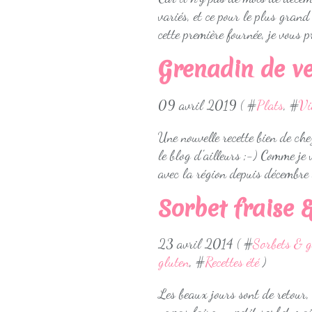
variés, et ce pour le plus grand
cette première fournée, je vous 
Grenadin de ve
09 avril 2019 ( #
Plats
, #
Vi
Une nouvelle recette bien de che
le blog d'ailleurs ;-) Comme je 
avec la région depuis décembre d
Sorbet fraise &
23 avril 2014 ( #
Sorbets & g
gluten
, #
Recettes été
)
Les beaux jours sont de retour, 