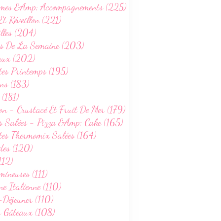
mes &Amp; Accompagnements (225)
Et Réveillon (221)
lles (204)
s De La Semaine (203)
aux (202)
tes Printemps (195)
ns (183)
 (181)
on - Crustacé Et Fruit De Mer (179)
s Salées - Pizza &Amp; Cake (165)
tes Thermomix Salées (164)
des (120)
112)
ineuses (111)
ne Italienne (110)
-Déjeuner (110)
s Gâteaux (108)