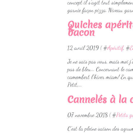
concept il s'agit tout simplemen
garnie façon pizza. Niveau garni
Quiches apérit
bacon
12 avril 2019 ( #
Apéritif
, #
E
Je ne sais pas vous, mais moi j
pas de bleu... Concernant le ca
camembert l'hiver miam! En qui
Petit,...
Cannelés à la 
07 novembre 2018 ( #
Petits 
C'est la pleine saison des agrum