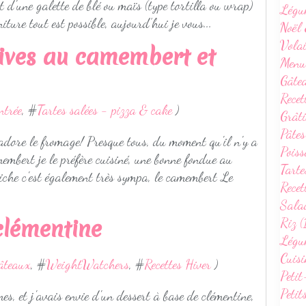
t d'une galette de blé ou maïs (type tortilla ou wrap)
Légu
ture tout est possible, aujourd’hui je vous...
Noël 
Volai
ives au camembert et
Menu
Gâte
Recet
ntrée
, #
Tartes salées - pizza & cake
)
Grâti
Pâtes
'adore le fromage! Presque tous, du moment qu'il n'y a
Poiss
membert je le préfère cuisiné, une bonne fondue au
Tarte
che c'est également très sympa, le camembert Le
Recet
Sala
Riz (
clémentine
Légum
Cuisi
gâteaux
, #
WeightWatchers
, #
Recettes Hiver
)
Petit
Petit
es, et j'avais envie d'un dessert à base de clémentine,