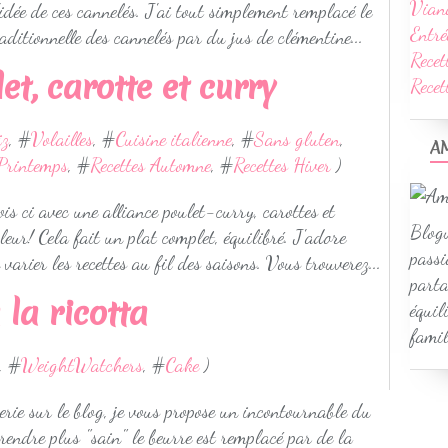
Vian
idée de ces cannelés. J'ai tout simplement remplacé le
Entré
aditionnelle des cannelés par du jus de clémentine...
Recet
et, carotte et curry
Rece
iz
, #
Volailles
, #
Cuisine italienne
, #
Sans gluten
,
A
 Printemps
, #
Recettes Automne
, #
Recettes Hiver
)
ois ci avec une alliance poulet-curry, carottes et
Blogu
leur! Cela fait un plat complet, équilibré. J'adore
passi
 varier les recettes au fil des saisons. Vous trouverez...
parta
la ricotta
équil
famil
, #
WeightWatchers
, #
Cake
)
erie sur le blog, je vous propose un incontournable du
 rendre plus "sain" le beurre est remplacé par de la