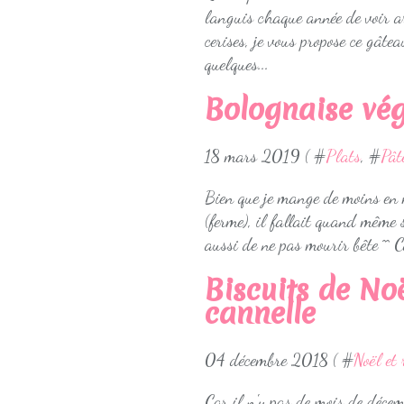
languis chaque année de voir a
cerises, je vous propose ce gâte
quelques...
Bolognaise vég
18 mars 2019 ( #
Plats
, #
Pât
Bien que je mange de moins en 
(ferme), il fallait quand même 
aussi de ne pas mourir bête ^^ C
Biscuits de Noë
cannelle
04 décembre 2018 ( #
Noël et 
Car il n'y pas de mois de décemb