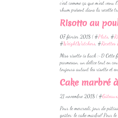
c'est comme ça que m'est venu l'
rhum présent dans la recette tr
Risotto au poul
07 février 2018 ( #
Plats
, #
R
#
WeightWatchers
, #
Recettes
Miss risotto is back :-D Cette f
parmesan, un délice tout en cou
toujours autant les risotto et en
Cake marbré à 
21 novembre 2018 ( #
Gâteaux
Pour le mercredi, jour de pâtiss
goûter: le cake marbré! Pour le