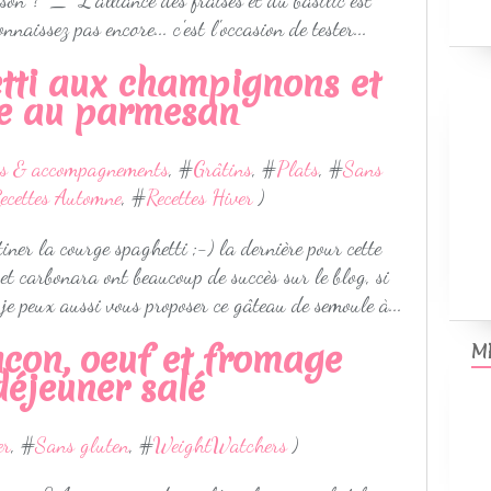
son ? ^_^ L'alliance des fraises et du basilic est
nnaissez pas encore... c'est l'occasion de tester...
tti aux champignons et
ée au parmesan
s & accompagnements
, #
Grâtins
, #
Plats
, #
Sans
ecettes Automne
, #
Recettes Hiver
)
iner la courge spaghetti ;-) la dernière pour cette
 et carbonara ont beaucoup de succès sur le blog, si
 je peux aussi vous proposer ce gâteau de semoule à...
con, oeuf et fromage
M
déjeuner salé
er
, #
Sans gluten
, #
WeightWatchers
)