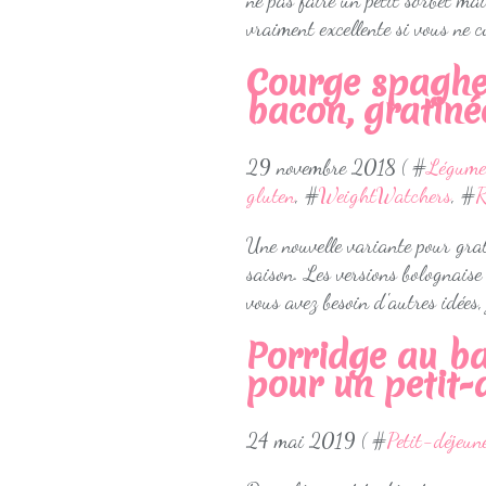
ne pas faire un petit sorbet mai
vraiment excellente si vous ne co
Courge spaghe
bacon, gratin
29 novembre 2018 ( #
Légume
gluten
, #
WeightWatchers
, #
R
Une nouvelle variante pour grat
saison. Les versions bolognaise
vous avez besoin d'autres idées,
Porridge au ba
pour un petit-
24 mai 2019 ( #
Petit-déjeun