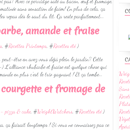
oi pas? Avec ce porridge salé au bacon, œuf et fromage,
a matinée sans sensation de faim! En plus de cela, ça
C
es repas dès le saut du lit. Ça reste parfaitement...
barbe, amande et fraise
es
, #
Recettes Printemps
, #
Recettes été
)
. peut-être en avez vous déjà plein le jardin? Cette
C
;-) L'alliance rhubarbe et fraise est quelque chose qui
Weig
amande en plus c'est le trio gagnant ! Et ça tombe...
Recet
a courgette et fromage de
Sans
Recet
Plats
Rece
 - pizza & cake
, #
WeightWatchers
, #
Recettes été
)
Vége
za, ça faisait longtemps ! Si vous ne connaissez pas ce
Apéri