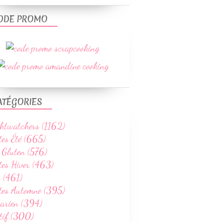
ODE PROMO
ATÉGORIES
htwatchers (1162)
tes Été (665)
 Gluten (576)
tes Hiver (463)
 (461)
ttes Automne (395)
tarien (394)
tif (300)