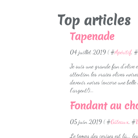
Top articles
Tapenade
04 juillet 2019 ( #
Apéritif
, #
Je suis une grande fan d'olive e
attention les vraies olives noi
devenir noires (encore une bel
l'argent!)...
Fondant au cho
05 juin 2019 ( #
Gâteaux
, #
Le temps des cerises est là... l