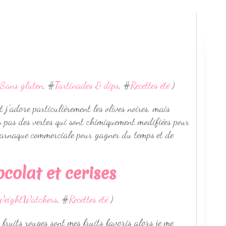
Sans gluten
, #
Tartinades & dips
, #
Recettes été
)
t j'adore particulièrement les olives noires, mais
res pas des vertes qui sont chimiquement modifiées pour
le arnaque commerciale pour gagner du temps et de
colat et cerises
WeightWatchers
, #
Recettes été
)
es fruits rouges sont mes fruits favoris alors je me