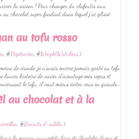
rriver la saison ! Pour changer du clafoutis aux
au au chocolat super fondant dans lequel j'ai glissé
an au tofu rosso
es
, #
Végetarien
, #
WeightWatchers
)
moins de viande, je n'avais encore jamais goûté au tofu
se lancer histoire de varier d'avantage mes repas et
oncernant le tofu, il vaut mieux éviter ceux en grande...
l au chocolat et à la
réveillon
, #
Biscuits & sablés
)
re à la maison sans petits biscuits (bredele) divers et