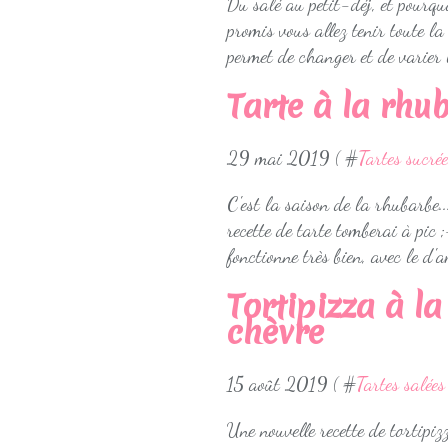
Du salé au petit-déj, et pourqu
promis vous allez tenir toute l
permet de changer et de varier l
Tarte à la rhu
29 mai 2019 ( #
Tartes sucré
C'est la saison de la rhubarbe..
recette de tarte tomberai à pic 
fonctionne très bien, avec le d'
Tortipizza à l
chèvre
15 août 2019 ( #
Tartes salées
Une nouvelle recette de tortipiz