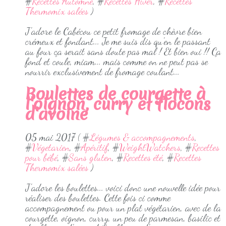
#
Recettes Automne
, #
Recettes Hiver
, #
Recettes
Thermomix salées
)
J'adore le Cabécou ce petit fromage de chèvre bien
crémeux et fondant... Je me suis dis qu'en le passant
au four ça serait sans doute pas mal ! Et bien oui !! Ça
fond et coule, miam... mais comme on ne peut pas se
nourrir exclusivement de fromage coulant...
Boulettes de courgette à
l'oignon, curry et flocons
d'avoine
05 mai 2017 ( #
Légumes & accompagnements
,
#
Végetarien
, #
Apéritif
, #
WeightWatchers
, #
Recettes
pour bébé
, #
Sans gluten
, #
Recettes été
, #
Recettes
Thermomix salées
)
J'adore les boulettes... voici donc une nouvelle idée pour
réaliser des boulettes. Cette fois ci comme
accompagnement ou pour un plat végétarien, avec de la
courgette, oignon, curry, un peu de parmesan, basilic et