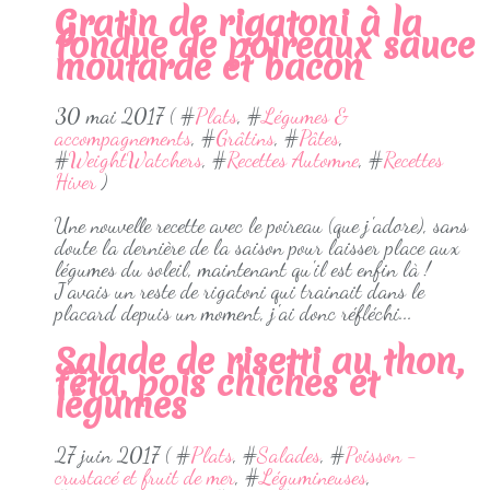
Gratin de rigatoni à la
fondue de poireaux sauce
moutarde et bacon
30 mai 2017 ( #
Plats
, #
Légumes &
accompagnements
, #
Grâtins
, #
Pâtes
,
#
WeightWatchers
, #
Recettes Automne
, #
Recettes
Hiver
)
Une nouvelle recette avec le poireau (que j'adore), sans
doute la dernière de la saison pour laisser place aux
légumes du soleil, maintenant qu'il est enfin là !
J'avais un reste de rigatoni qui trainait dans le
placard depuis un moment, j'ai donc réfléchi...
Salade de risetti au thon,
fêta, pois chiches et
légumes
27 juin 2017 ( #
Plats
, #
Salades
, #
Poisson -
crustacé et fruit de mer
, #
Légumineuses
,