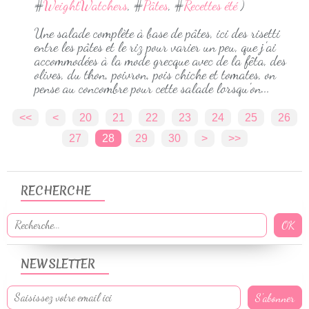
#
WeightWatchers
, #
Pâtes
, #
Recettes été
)
Une salade complète à base de pâtes, ici des risetti
entre les pâtes et le riz pour varier un peu, que j'ai
accommodées à la mode grecque avec de la fêta, des
olives, du thon, poivron, pois chiche et tomates, on
pense au concombre pour cette salade lorsqu'on...
<<
<
10
20
21
22
23
24
25
26
27
28
29
30
40
50
60
70
80
90
100
>
>>
RECHERCHE
NEWSLETTER