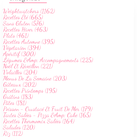
Weightwatchers (1162)
Recettes Été (665)
Sans Gluten (576)
Recettes Hiver (463)
Plats (461)
Recettes Automne (395)
Végetarien (394)
Apéritif (300)
Légumes &Amp; Accompagnements (225)
Noël Et Réveillon (221)
Volailles (204)
Menus De La Semaine (203)
Gâteaux (202)
Recettes Printemps (195)
Grâtins (183)
Pâtes (181)
Poisson - Crustacé Et Fruit De Mer (179)
Tartes Salées - Pizza &Amp; Cake (165)
Recettes Thermomix Salées (164)
Salades (120)
Riz (112)