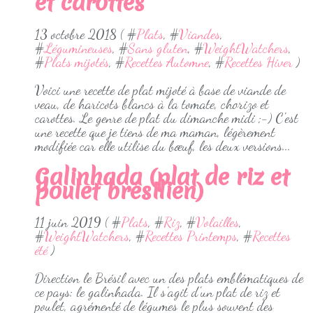
et carottes
13 octobre 2018 ( #
Plats
, #
Viandes
,
#
Légumineuses
, #
Sans gluten
, #
WeightWatchers
,
#
Plats mijotés
, #
Recettes Automne
, #
Recettes Hiver
)
Voici une recette de plat mijoté à base de viande de
veau, de haricots blancs à la tomate, chorizo et
carottes. Le genre de plat du dimanche midi ;-) C'est
une recette que je tiens de ma maman, légèrement
modifiée car elle utilise du bœuf, les deux versions...
Galinhada (plat de riz et
poulet brésilien)
11 juin 2019 ( #
Plats
, #
Riz
, #
Volailles
,
#
WeightWatchers
, #
Recettes Printemps
, #
Recettes
été
)
Direction le Brésil avec un des plats emblématiques de
ce pays: le galinhada. Il s'agit d'un plat de riz et
poulet, agrémenté de légumes le plus souvent des