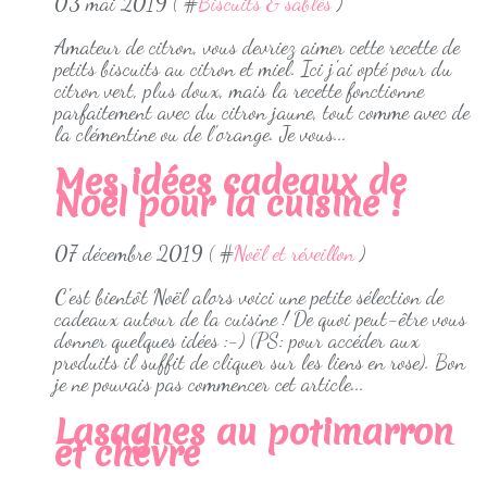
03 mai 2019 ( #
Biscuits & sablés
)
Amateur de citron, vous devriez aimer cette recette de
petits biscuits au citron et miel. Ici j'ai opté pour du
citron vert, plus doux, mais la recette fonctionne
parfaitement avec du citron jaune, tout comme avec de
la clémentine ou de l'orange. Je vous...
Mes idées cadeaux de
Noël pour la cuisine !
07 décembre 2019 ( #
Noël et réveillon
)
C'est bientôt Noël alors voici une petite sélection de
cadeaux autour de la cuisine ! De quoi peut-être vous
donner quelques idées :-) (PS: pour accéder aux
produits il suffit de cliquer sur les liens en rose). Bon
je ne pouvais pas commencer cet article...
Lasagnes au potimarron
et chèvre