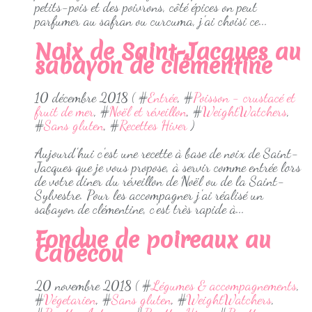
petits-pois et des poivrons, côté épices on peut
parfumer au safran ou curcuma, j'ai choisi ce...
Noix de Saint-Jacques au
sabayon de clémentine
10 décembre 2018 ( #
Entrée
, #
Poisson - crustacé et
fruit de mer
, #
Noël et réveillon
, #
WeightWatchers
,
#
Sans gluten
, #
Recettes Hiver
)
Aujourd'hui c'est une recette à base de noix de Saint-
Jacques que je vous propose, à servir comme entrée lors
de votre diner du réveillon de Noël ou de la Saint-
Sylvestre. Pour les accompagner j'ai réalisé un
sabayon de clémentine, c'est très rapide à...
Fondue de poireaux au
Cabécou
20 novembre 2018 ( #
Légumes & accompagnements
,
#
Végetarien
, #
Sans gluten
, #
WeightWatchers
,