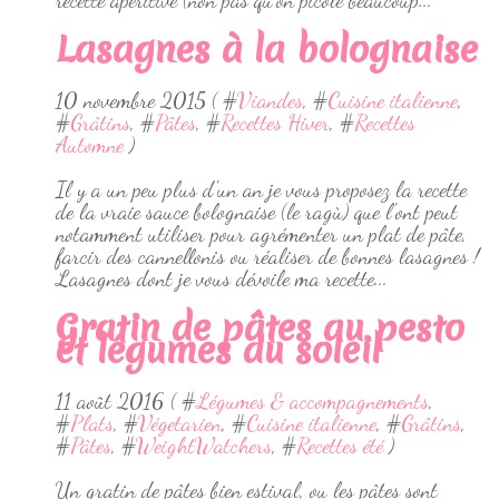
recette apéritive (non pas qu'on picole beaucoup...
Lasagnes à la bolognaise
10 novembre 2015 ( #
Viandes
, #
Cuisine italienne
,
#
Grâtins
, #
Pâtes
, #
Recettes Hiver
, #
Recettes
Automne
)
Il y a un peu plus d'un an je vous proposez la recette
de la vraie sauce bolognaise (le ragù) que l'ont peut
notamment utiliser pour agrémenter un plat de pâte,
farcir des cannellonis ou réaliser de bonnes lasagnes !
Lasagnes dont je vous dévoile ma recette...
Gratin de pâtes au pesto
et légumes du soleil
11 août 2016 ( #
Légumes & accompagnements
,
#
Plats
, #
Végetarien
, #
Cuisine italienne
, #
Grâtins
,
#
Pâtes
, #
WeightWatchers
, #
Recettes été
)
Un gratin de pâtes bien estival, ou les pâtes sont