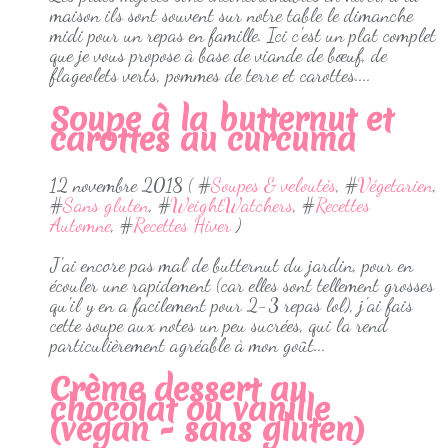
maison ils sont souvent sur notre table le dimanche
midi pour un repas en famille. Ici c'est un plat complet
que je vous propose à base de viande de bœuf, de
flageolets verts, pommes de terre et carottes....
Soupe à la butternut et
carottes au curcuma
12 novembre 2018 ( #
Soupes & veloutés
, #
Végetarien
,
#
Sans gluten
, #
WeightWatchers
, #
Recettes
Automne
, #
Recettes Hiver
)
J'ai encore pas mal de butternut du jardin, pour en
écouler une rapidement (car elles sont tellement grosses
qu'il y en a facilement pour 2-3 repas lol), j'ai fais
cette soupe aux notes un peu sucrées, qui la rend
particulièrement agréable à mon goût...
Crème dessert au
chocolat ou vanille
(végan - sans gluten)