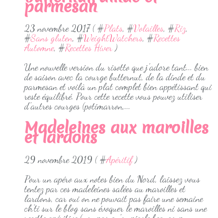
parmesan
23 novembre 2017 ( #
Plats
, #
Volailles
, #
Riz
,
#
Sans gluten
, #
WeightWatchers
, #
Recettes
Automne
, #
Recettes Hiver
)
Une nouvelle version du risotto que j'adore tant... bien
de saison avec la courge butternut, de la dinde et du
parmesan et voilà un plat complet bien appétissant qui
reste équilibré. Pour cette recette vous pouvez utiliser
d'autres courges (potimarron,...
Madeleines aux maroilles
et lardons
29 novembre 2019 ( #
Apéritif
)
Pour un apéro aux notes bien du Nord, laissez vous
tentez par ces madeleines salées au maroilles et
lardons, car oui on ne pouvait pas faire une semaine
ch'ti sur le blog sans évoquer le maroilles ni sans une