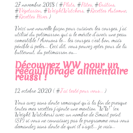
27 novembre 2018 ( #
Plats
, #
Pâtes
, #
Grâtins
,
#
Végetarien
, #
WeightWatchers
, #
Recettes Automne
,
#
Recettes Hiver
)
Voici une nouvelle façon pour cuisiner les courges, j'ai
utilisé du potimarron qui a le mérite d'avoir une peau
comestible ! Avouons le... les courges c'est bon, mais
pénible à peler... Ceci dit, vous pouvez opter pour de la
butternut, du potimarron ou...
Découvrez WW pour un
rééquilibrage alimentaire
réussi !
12 octobre 2020 ( #
J'ai testé pour vous...
)
Vous avez sans doute remarqué qu'à la fin de presque
toutes mes recettes j'ajoute une mention "WW" (ex
Weight Watchers) avec un nombre de Smart point
(SP) si vous ne connaissez pas le programme vous vous
demandez sans doute de quoi il s'agit... je vais...