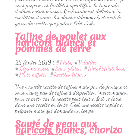
vous propose ces feuilletés apéritifs à la tapenade
d'olives noires maison. C'est vraiment délicieux (à
condition d'aimer les olives évidemment) et c'est le
genre de recette que j'adore l'été, c'est...
Tajine de poulet aux
haricots blancs et
pommes de terre
22 février 2019 ( #
Plats
, #
Volailles
,
#
Légumineuses
, #
Sans gluten
, #
WeightWatchers
,
#
Plats mijotés
, #
Recettes Hiver
)
Une nouvelle recette de tajine, mais pas de panique si
vous n'avez pas de tajine à disposition (merci maman
pour ce prêt) car la recette peut tout à fait se faire
dans une cocotte en fonte. C'est une recette rapide à
préparer mais qui demande un temps...
Sauté de veau aux
haricots blancs, chorizo