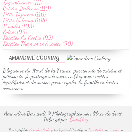
Légumineuses (111)
Cuisine Italienne (110)
Petit-Déjeuner (110)
Petits Gâteaux (108)
Viandes (103)
Entrée (99)
Recettes Au Cookeo (92)
Recettes Thermomix Sucrées (90)
AMANDINE COOKING
Blogueuse du Nord de la France, passionnée de cuisine et
pâtisserie. Je partage à travers ce blog mes recettes
équilibrées et de saison pour régaler la famille en toutes
occasions.
Amandine Bernardi © Photographies non libres de droit -
Hébergé par
Overblog
Voir le profil de
Amandine Cooking
sur le portail Overblog
Top articles
Contact