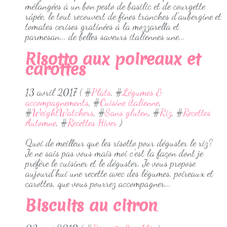
mélangées à un bon pesto de basilic et de courgette
râpée, le tout recouvert de fines tranches d'aubergine et
tomates cerises gratinées à la mozzarella et
parmesan... de belles saveurs italiennes une...
Risotto aux poireaux et
carottes
13 avril 2017 ( #
Plats
, #
Légumes &
accompagnements
, #
Cuisine italienne
,
#
WeightWatchers
, #
Sans gluten
, #
Riz
, #
Recettes
Automne
, #
Recettes Hiver
)
Quoi de meilleur que les risotto pour déguster le riz?
Je ne sais pas vous mais moi c'est la façon dont je
préfère le cuisiner et le déguster. Je vous propose
aujourd'hui une recette avec des légumes, poireaux et
carottes, que vous pourrez accompagner...
Biscuits au citron