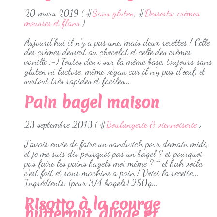
20 mars 2019 ( #
Sans gluten
, #
Desserts: crèmes,
mousses et flans
)
Aujourd'hui il n'y a pas une, mais deux recettes ! Celle
des crèmes dessert au chocolat et celle des crèmes
vanille ;-) Toutes deux sur la même base, toujours sans
gluten ni lactose, même végan car il n'y pas d’œuf, et
surtout très rapides et faciles...
Pain bagel maison
23 septembre 2013 ( #
Boulangerie & viennoiserie
)
J'avais envie de faire un sandwich pour demain midi,
et je me suis dis pourquoi pas un bagel ? et pourquoi
pas faire les pains bagels moi même ? ^^ et bah voila
c'est fait et sans machine à pain ! Voici la recette...
Ingrédients: (pour 3/4 bagels) 250g...
Risotto à la courge
butternut, dinde et