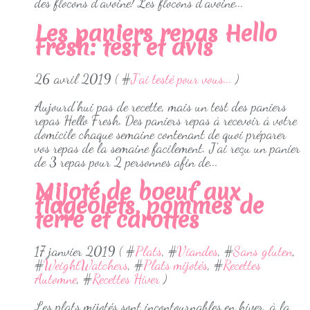
des flocons d'avoine! Les flocons d'avoine...
Les paniers repas Hello
Fresh: test et avis
26 avril 2019 ( #
J'ai testé pour vous...
)
Aujourd'hui pas de recette, mais un test des paniers
repas Hello Fresh. Des paniers repas à recevoir à votre
domicile chaque semaine contenant de quoi préparer
vos repas de la semaine facilement. J'ai reçu un panier
de 3 repas pour 2 personnes afin de...
Mijoté de boeuf aux
flageolets, pommes de
terre et carottes
17 janvier 2019 ( #
Plats
, #
Viandes
, #
Sans gluten
,
#
WeightWatchers
, #
Plats mijotés
, #
Recettes
Automne
, #
Recettes Hiver
)
Les plats mijotés sont incontournables en hiver, à la