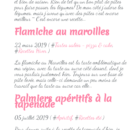
et bien de saison. Rien de tel qu'un bon plat de pâtes
pour faire passer les légumes! De mon côté j'adore les
légumes, mais j'avoue qu'avec des pâtes c'est encore
meilleur ^^ C'est encore une recette...
Flamiche au maroilles
22 mars 2019 ( #
Tartes salées - pizza & cake
,
#
Recettes Hiver
)
La flamiche au Maroilles est la tarte emblématique de
ma région, avec la tarte au sucre côté dessert, dont je
vous parlais justement hier. Toujours sur une base de
pâte levée, mais celle-ci demande un peu moins de
travail que la tarte au sucre car elle...
Palmiers apéritifs à la
tapenade
05 juillet 2019 ( #
Apéritif
, #
Recettes été
)
Pour donner suite à la recette de tapenade d'hier, je