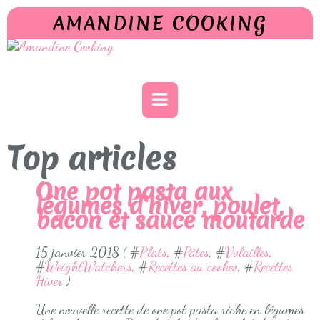
AMANDINE COOKING
Top articles
One pot pasta aux
légumes d'hiver, poulet,
bacon et sauce moutarde
15 janvier 2018 ( #
Plats
, #
Pâtes
, #
Volailles
,
#
WeightWatchers
, #
Recettes au cookeo
, #
Recettes
Hiver
)
Une nouvelle recette de one pot pasta riche en légumes