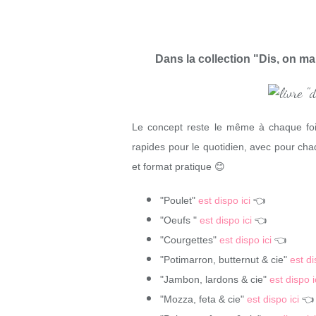
Dans la collection "Dis, on ma
Le concept reste le même à chaque fois
rapides pour le quotidien, avec pour c
et format pratique 😊
"Poulet"
est dispo ici
👈
"Oeufs "
est dispo ici
👈
"Courgettes"
est dispo ici
👈
"Potimarron, butternut & cie"
est di
"Jambon, lardons & cie"
est dispo i
"Mozza, feta & cie"
est dispo ici
👈