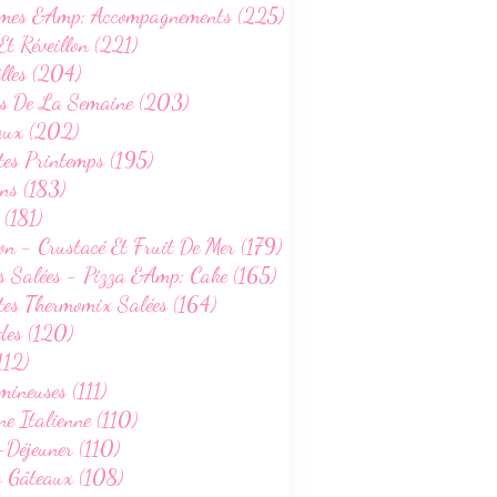
mes &Amp; Accompagnements (225)
Et Réveillon (221)
lles (204)
s De La Semaine (203)
aux (202)
tes Printemps (195)
ns (183)
 (181)
on - Crustacé Et Fruit De Mer (179)
s Salées - Pizza &Amp; Cake (165)
tes Thermomix Salées (164)
des (120)
112)
ineuses (111)
ne Italienne (110)
-Déjeuner (110)
s Gâteaux (108)