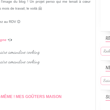
 l'image du blog ! Un projet perso qui me tenait à cœur
mois de travail, le voilà 🤗
erez au RDV 😊
R
igne
👈
N
S
I-MÊME ! MES GOÛTERS MAISON