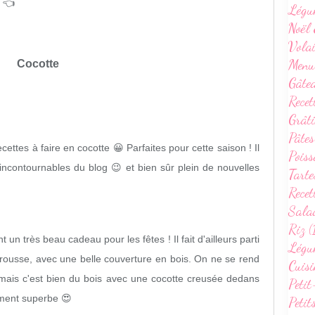
👈
Légu
Noël 
Volai
Menu
Cocotte
Gâte
Recet
Grâti
Pâtes
ttes à faire en cocotte 😀 Parfaites pour cette saison ! Il
Poiss
incontournables du blog 😉 et bien sûr plein de nouvelles
Tarte
Recet
Sala
Riz (
 un très beau cadeau pour les fêtes ! Il fait d'ailleurs parti
Légum
arousse, avec une belle couverture en bois. On ne se rend
Cuisi
 mais c'est bien du bois avec une cocotte creusée dedans
Petit
raiment superbe 😍
Petit