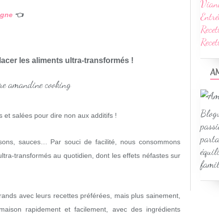
Vian
Entré
igne
👈
Recet
Rece
acer les aliments ultra-transformés !
A
Blogu
 et salées pour dire non aux additifs !
passi
parta
issons, sauces… Par souci de facilité, nous consommons
équil
ltra-transformés au quotidien, dont les effets néfastes sur
famil
grands avec leurs recettes préférées, mais plus sainement,
maison rapidement et facilement, avec des ingrédients