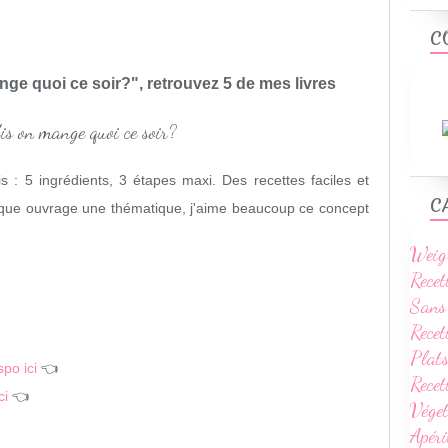
C
nge quoi ce soir?", retrouvez 5 de mes livres
 : 5 ingrédients, 3 étapes maxi. Des recettes faciles et
C
haque ouvrage une thématique, j'aime beaucoup ce concept
Weig
Recet
Sans
Recet
Plats
spo ici
👈
Rece
ci
👈
Vége
Apéri