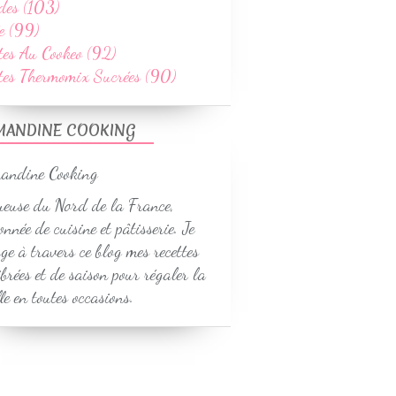
des (103)
e (99)
tes Au Cookeo (92)
ttes Thermomix Sucrées (90)
MANDINE COOKING
euse du Nord de la France,
onnée de cuisine et pâtisserie. Je
ge à travers ce blog mes recettes
ibrées et de saison pour régaler la
le en toutes occasions.