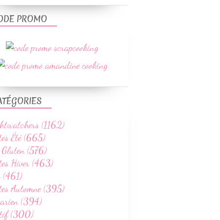
ODE PROMO
ATÉGORIES
htwatchers (1162)
tes Été (665)
 Gluten (576)
tes Hiver (463)
 (461)
ttes Automne (395)
tarien (394)
tif (300)