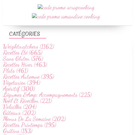
CATÉGORIES
Weightwatchers (1162)
Recettes Été (665)
Sans Gluten (576)
Recettes Hiver (463)
Plats (461)
Recettes Automne (395)
Végetarien (394)
Apéritif (300)
Légumes &Amp; Accompagnements (225)
Noël Et Réveillon (221)
Volailles (204)
Gâteaux (202)
Menus De La Semaine (202)
Recettes Printemps (195)
Grâtins (183)