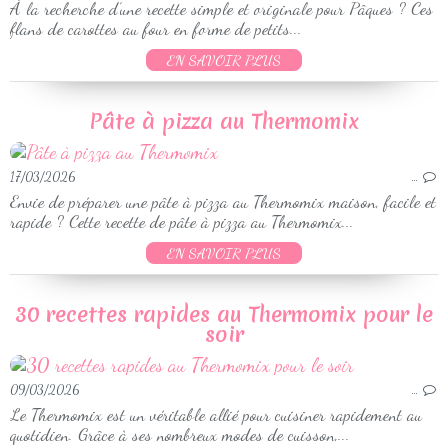
À la recherche d’une recette simple et originale pour Pâques ? Ces
flans de carottes au four en forme de petits...
EN SAVOIR PLUS
Pâte à pizza au Thermomix
17/03/2026
…
Envie de préparer une pâte à pizza au Thermomix maison, facile et
rapide ? Cette recette de pâte à pizza au Thermomix...
EN SAVOIR PLUS
30 recettes rapides au Thermomix pour le
soir
09/03/2026
…
Le Thermomix est un véritable allié pour cuisiner rapidement au
quotidien. Grâce à ses nombreux modes de cuisson,...