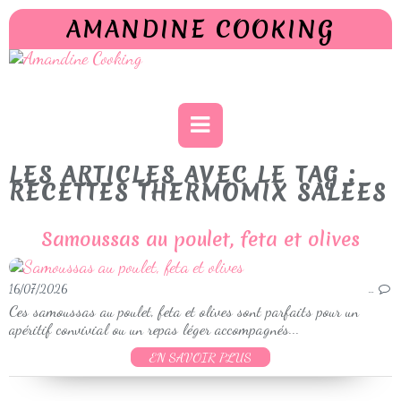
AMANDINE COOKING
LES ARTICLES AVEC LE TAG :
RECETTES THERMOMIX SALEES
Samoussas au poulet, feta et olives
16/07/2026
…
Ces samoussas au poulet, feta et olives sont parfaits pour un
apéritif convivial ou un repas léger accompagnés...
EN SAVOIR PLUS