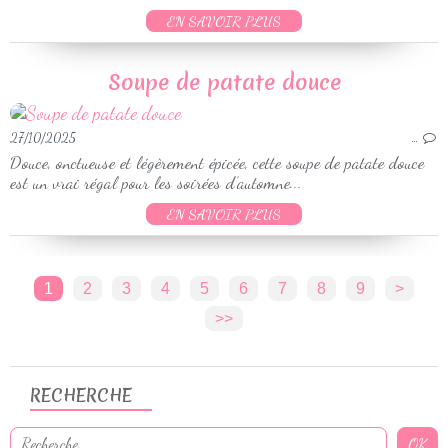
EN SAVOIR PLUS
Soupe de patate douce
27/10/2025
…
Douce, onctueuse et légèrement épicée, cette soupe de patate douce
est un vrai régal pour les soirées d’automne...
EN SAVOIR PLUS
1
2
3
4
5
6
7
8
9
>
>>
RECHERCHE