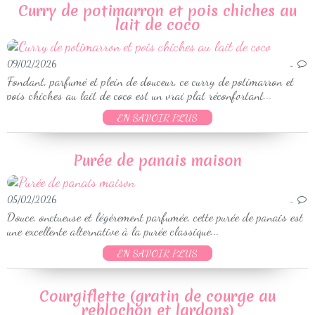
Curry de potimarron et pois chiches au
lait de coco
09/02/2026
…
Fondant, parfumé et plein de douceur, ce curry de potimarron et
pois chiches au lait de coco est un vrai plat réconfortant...
EN SAVOIR PLUS
Purée de panais maison
05/02/2026
…
Douce, onctueuse et légèrement parfumée, cette purée de panais est
une excellente alternative à la purée classique...
EN SAVOIR PLUS
Courgiflette (gratin de courge au
reblochon et lardons)