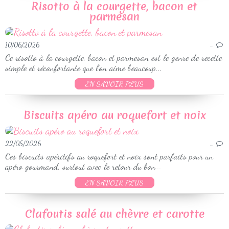
Risotto à la courgette, bacon et
parmesan
10/06/2026
…
Ce risotto à la courgette, bacon et parmesan est le genre de recette
simple et réconfortante que l’on aime beaucoup...
EN SAVOIR PLUS
Biscuits apéro au roquefort et noix
22/05/2026
…
Ces biscuits apéritifs au roquefort et noix sont parfaits pour un
apéro gourmand, surtout avec le retour du bon...
EN SAVOIR PLUS
Clafoutis salé au chèvre et carotte