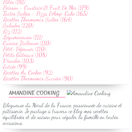
Pâtes (181)
Poisson - Crustacé Et Fruit De Mer (179)
Tartes Salées - Pizza &Amp; Cake (165)
Recettes Thermomix Salées (164)
Salades (120)
Riz (112)
Légumineuses (111)
Cuisine Italienne (110)
Petit-Déjeuner (110)
Petits Gâteaux (108)
Viandes (103)
Entrée (99)
Recettes Au Cookeo (92)
Recettes Thermomix Sucrées (90)
AMANDINE COOKING
Blogueuse du Nord de la France, passionnée de cuisine et
pâtisserie. Je partage à travers ce blog mes recettes
équilibrées et de saison pour régaler la famille en toutes
occasions.