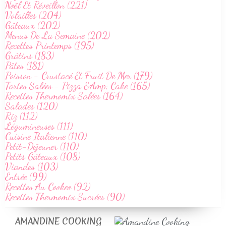
Noël Et Réveillon (221)
Volailles (204)
Gâteaux (202)
Menus De La Semaine (202)
Recettes Printemps (195)
Grâtins (183)
Pâtes (181)
Poisson - Crustacé Et Fruit De Mer (179)
Tartes Salées - Pizza &Amp; Cake (165)
Recettes Thermomix Salées (164)
Salades (120)
Riz (112)
Légumineuses (111)
Cuisine Italienne (110)
Petit-Déjeuner (110)
Petits Gâteaux (108)
Viandes (103)
Entrée (99)
Recettes Au Cookeo (92)
Recettes Thermomix Sucrées (90)
AMANDINE COOKING