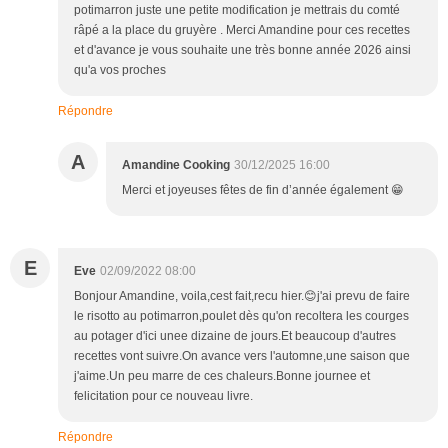
potimarron juste une petite modification je mettrais du comté
râpé a la place du gruyère . Merci Amandine pour ces recettes
et d'avance je vous souhaite une très bonne année 2026 ainsi
qu'a vos proches
Répondre
A
Amandine Cooking
30/12/2025 16:00
Merci et joyeuses fêtes de fin d’année également 😁
E
Eve
02/09/2022 08:00
Bonjour Amandine, voila,cest fait,recu hier.😊j'ai prevu de faire
le risotto au potimarron,poulet dès qu'on recoltera les courges
au potager d'ici unee dizaine de jours.Et beaucoup d'autres
recettes vont suivre.On avance vers l'automne,une saison que
j'aime.Un peu marre de ces chaleurs.Bonne journee et
felicitation pour ce nouveau livre.
Répondre