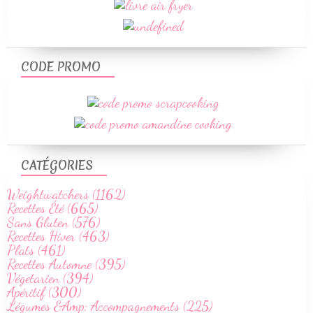
CODE PROMO
CATÉGORIES
Weightwatchers (1162)
Recettes Été (665)
Sans Gluten (576)
Recettes Hiver (463)
Plats (461)
Recettes Automne (395)
Végetarien (394)
Apéritif (300)
Légumes &Amp; Accompagnements (225)