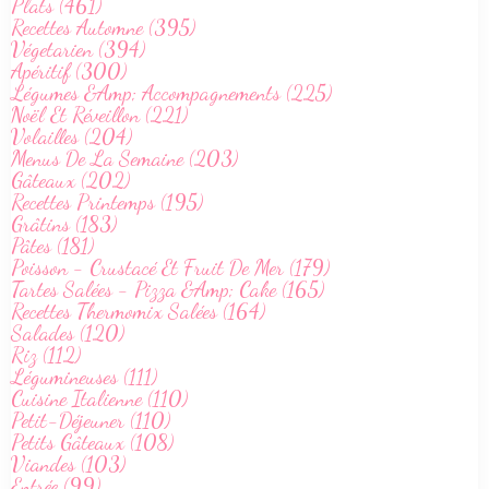
Plats (461)
Recettes Automne (395)
Végetarien (394)
Apéritif (300)
Légumes &Amp; Accompagnements (225)
Noël Et Réveillon (221)
Volailles (204)
Menus De La Semaine (203)
Gâteaux (202)
Recettes Printemps (195)
Grâtins (183)
Pâtes (181)
Poisson - Crustacé Et Fruit De Mer (179)
Tartes Salées - Pizza &Amp; Cake (165)
Recettes Thermomix Salées (164)
Salades (120)
Riz (112)
Légumineuses (111)
Cuisine Italienne (110)
Petit-Déjeuner (110)
Petits Gâteaux (108)
Viandes (103)
Entrée (99)