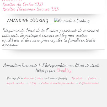
Recettes Au Cookeo (92)
Recettes Thermomix Sucrées (90)
AMANDINE COOKING
Blogueuse du Nord de la France, passionnée de cuisine et
pâtisserie. Je partage à travers ce blog mes recettes
équilibrées et de saison pour régaler la famille en toutes
occasions.
Amandine Bernardi © Photographies non libres de droit -
Hébergé par
Overblog
Voir le profil de
Amandine Cooking
sur le portail Overblog
Top articles
Contact
Signaler un abus
C.G.U.
Cookies et données personnelles
Préférences cookies