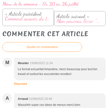
Menu de la semaine - Du 20 au 26 juillet
« Article précédent
Article suivant »
Comment gagner du temps en cuisine ?
Mon nouveau livre: "Dis, on mange quoi ce soir? Potimarron, butternut & cie"
COMMENTER CET ARTICLE
Ajouter un commentaire
M
Meunier
23/08/2022 11:34
Le format est parfait Amandine, merci beaucoup pour tout ton
travail et surtout tes succulentes recettes!
Répondre
A
Arnaud
21/08/2022 20:48
Waouhhh super ces idees de menus merci bien