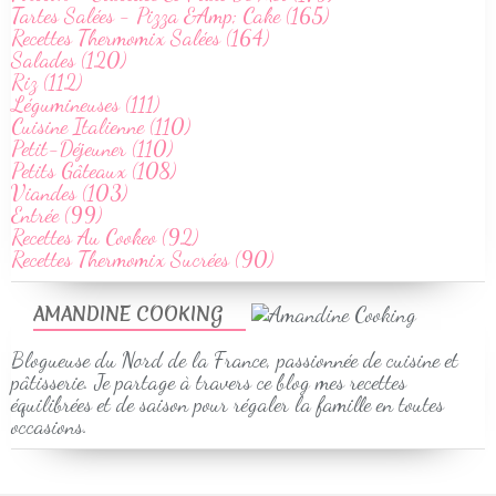
Tartes Salées - Pizza &Amp; Cake (165)
Recettes Thermomix Salées (164)
Salades (120)
Riz (112)
Légumineuses (111)
Cuisine Italienne (110)
Petit-Déjeuner (110)
Petits Gâteaux (108)
Viandes (103)
Entrée (99)
Recettes Au Cookeo (92)
Recettes Thermomix Sucrées (90)
AMANDINE COOKING
Blogueuse du Nord de la France, passionnée de cuisine et
pâtisserie. Je partage à travers ce blog mes recettes
équilibrées et de saison pour régaler la famille en toutes
occasions.