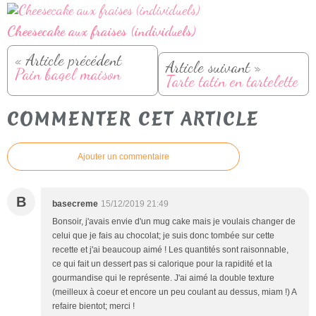
Cheesecake aux fraises (individuels)
« Article précédent
Article suivant »
Pain bagel maison
Tarte tatin en tartelette
COMMENTER CET ARTICLE
Ajouter un commentaire
B
basecreme
15/12/2019 21:49
Bonsoir, j'avais envie d'un mug cake mais je voulais changer de
celui que je fais au chocolat; je suis donc tombée sur cette
recette et j'ai beaucoup aimé ! Les quantités sont raisonnable,
ce qui fait un dessert pas si calorique pour la rapidité et la
gourmandise qui le représente. J'ai aimé la double texture
(meilleux à coeur et encore un peu coulant au dessus, miam !) A
refaire bientot; merci !