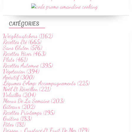
CATÉGORIES
Weightwatchers (1162)
Recettes Été (665)
Sans Gluten (576)
Recettes Hiver (463)
Plats (461)
Recettes Automne (395)
Végetarien (394)
Apéritif (300)
Légumes &Amp; Accompagnements (225)
Noël Et Réveillon (221)
Volailles (204)
Menus De La Semaine (203)
Gâteaux (202)
Recettes Printemps (195)
Grâtins (183)
Pâtes (181)
Poisson - Crustacé Et Fruit De Mer (179)