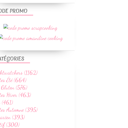
ODE PROMO
ATÉGORIES
htwatchers (1162)
tes Été (664)
 Gluten (576)
tes Hiver (463)
 (461)
ttes Automne (395)
tarien (393)
tif (300)