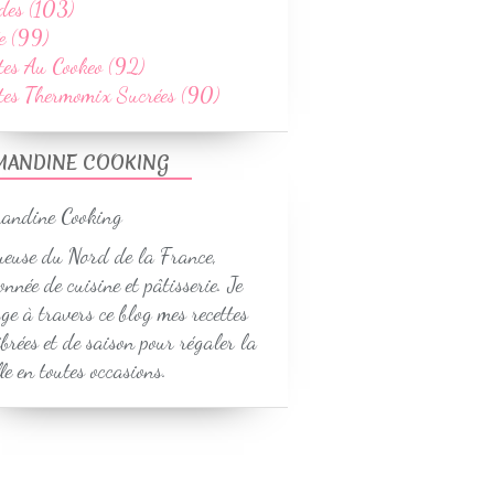
des (103)
e (99)
tes Au Cookeo (92)
ttes Thermomix Sucrées (90)
MANDINE COOKING
euse du Nord de la France,
onnée de cuisine et pâtisserie. Je
ge à travers ce blog mes recettes
ibrées et de saison pour régaler la
le en toutes occasions.