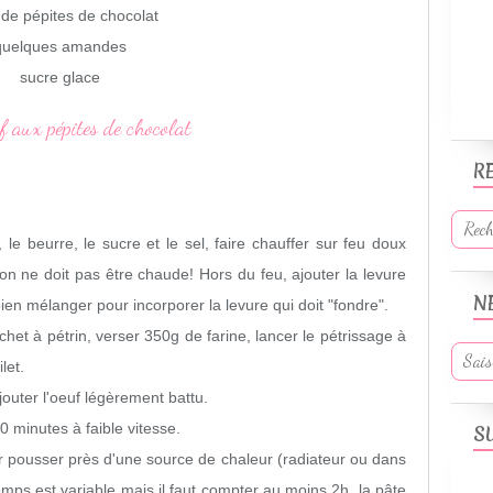
de pépites de chocolat
quelques amandes
sucre glace
R
 le beurre, le sucre et le sel, faire chauffer sur feu doux
ation ne doit pas être chaude! Hors du feu, ajouter la levure
N
bien mélanger pour incorporer la levure qui doit "fondre".
het à pétrin, verser 350g de farine, lancer le pétrissage à
let.
jouter l'oeuf légèrement battu.
10 minutes à faible vitesse.
S
er pousser près d'une source de chaleur (radiateur ou dans
emps est variable mais il faut compter au moins 2h, la pâte