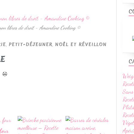
C
 non libres de droit - Amandine Cooking ©
,
,
IE
PETIT-DÉJEUNER
NOËL ET RÉVEILLON
LE
C
Weig
Recet
Sans
Recet
Plats
Rece
Vége
Apéri
four