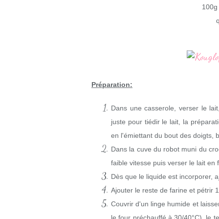
100g 
Préparation:
Dans une casserole, verser le lait,
juste pour tiédir le lait, la prépar
en l'émiettant du bout des doigts, 
Dans la cuve du robot muni du croc
faible vitesse puis verser le lait en fi
Dès que le liquide est incorporer, a
Ajouter le reste de farine et pétrir 
Couvrir d'un linge humide et laiss
le four préchauffé à 30/40°C), le t