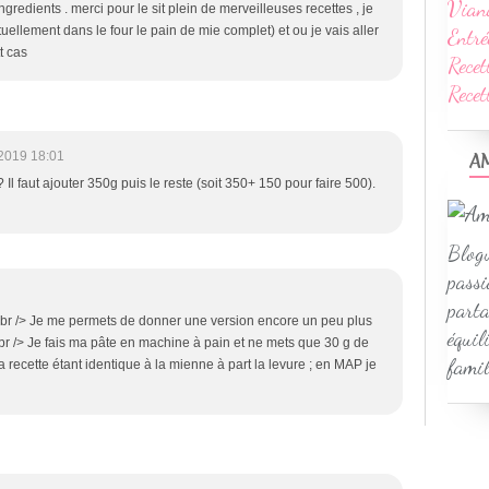
Vian
 ingredients . merci pour le sit plein de merveilleuses recettes , je
tuellement dans le four le pain de mie complet) et ou je vais aller
Entré
t cas
Recet
Rece
A
2019 18:01
Il faut ajouter 350g puis le reste (soit 350+ 150 pour faire 500).
Blogu
passi
parta
<br /> Je me permets de donner une version encore un peu plus
équil
..<br /> Je fais ma pâte en machine à pain et ne mets que 30 g de
famil
la recette étant identique à la mienne à part la levure ; en MAP je