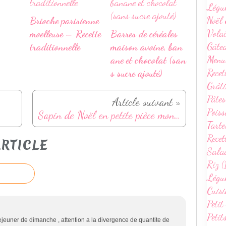
Légu
Noël 
Brioche parisienne
Volai
moelleuse – Recette
Barres de céréales
Gâte
traditionnelle
maison avoine, ban
Menu
ane et chocolat (san
Recet
s sucre ajouté)
Grâti
Pâtes
Article suivant »
Poiss
Sapin de Noël en petite pièce montée de biscuits
Tarte
Recet
RTICLE
Sala
Riz (
Légum
Cuisi
Petit
Petit
t dejeuner de dimanche , attention a la divergence de quantite de