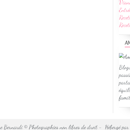
Vian
Entré
Recet
Rece
A
Blogu
passi
parta
équil
famil
 Bernardi © Photographies non libres de droit - Hébergé pa