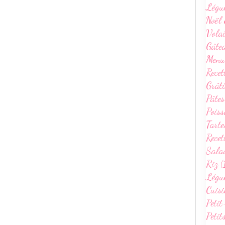
Légu
Noël 
Volai
Gâte
Menu
Recet
Grâti
Pâtes
Poiss
Tarte
Recet
Sala
Riz (
Légum
Cuisi
Petit
Petit