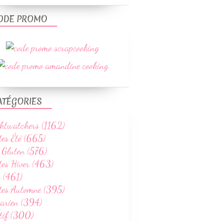
ODE PROMO
ATÉGORIES
htwatchers (1162)
tes Été (665)
 Gluten (576)
tes Hiver (463)
 (461)
ttes Automne (395)
tarien (394)
tif (300)