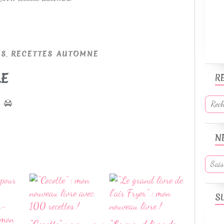
,
ES
RECETTES AUTOMNE
LE
R
N
S
"Cocotte" : mon nouv
"Le grand livre de