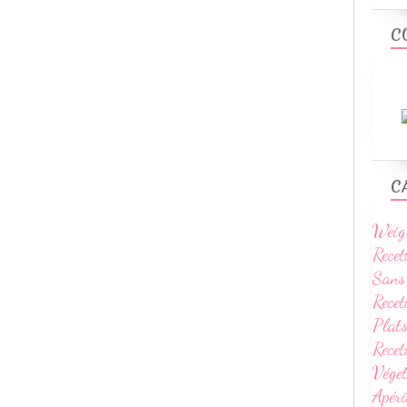
C
C
Weig
Recet
Sans
Recet
Plats
Rece
Vége
Apéri