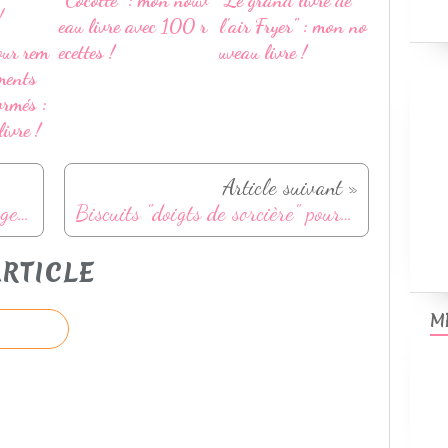
eau livre avec 100 r
l'air Fryer" : mon no
our rem
ecettes !
uveau livre !
iments
ormés :
ivre !
Article suivant »
Quiche à la butternut et fromage de chèvre
Biscuits "doigts de sorcière" pour Halloween
RTICLE
M