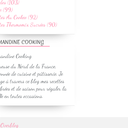
des (103)
e (99)
tes Au Cookeo (92)
ttes Thermomix Sucrées (90)
MANDINE COOKING
euse du Nord de la France,
onnée de cuisine et pâtisserie. Je
ge à travers ce blog mes recettes
ibrées et de saison pour régaler la
le en toutes occasions.
r
Overblog