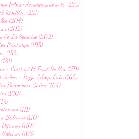
mes &Amp; Accompagnements (225)
Et Réveillon (221)
lles (204)
aux (202)
s De La Semaine (202)
tes Printemps (195)
ns (183)
 (181)
on - Crustacé Et Fruit De Mer (179)
s Salées - Pizza &Amp; Cake (165)
tes Thermomix Salées (164)
des (120)
112)
ineuses (111)
ne Italienne (110)
-Déjeuner (110)
s Gâteaux (108)