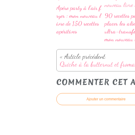
Apéro party à l’air f
ryer : mon nouveau l
90 recettes p
ivre de 150 recettes
placer les al
apéritives
ultra-transf
mon nouveau l
« Article précédent
COMMENTER CET A
Ajouter un commentaire