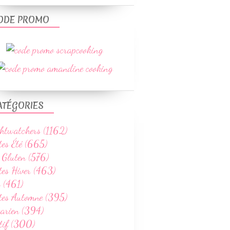
ODE PROMO
ATÉGORIES
htwatchers (1162)
tes Été (665)
 Gluten (576)
tes Hiver (463)
 (461)
ttes Automne (395)
tarien (394)
tif (300)