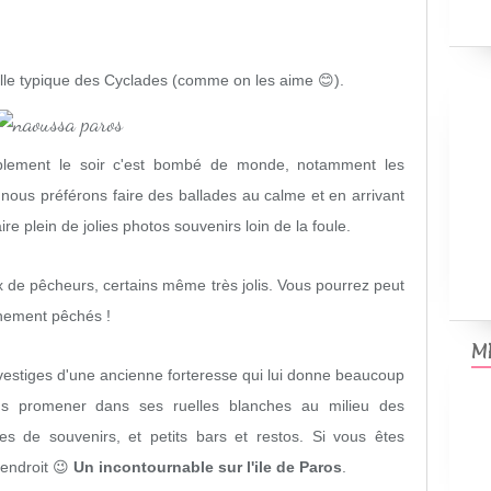
ille typique des Cyclades (comme on les aime 😊).
blement le soir c'est bombé de monde, notamment les
 nous préférons faire des ballades au calme et en arrivant
ire plein de jolies photos souvenirs loin de la foule.
ux de pêcheurs, certains même très jolis. Vous pourrez peut
chement pêchés !
M
es vestiges d'une ancienne forteresse qui lui donne beaucoup
s promener dans ses ruelles blanches au milieu des
es de souvenirs, et petits bars et restos. Si vous êtes
 endroit 😉
Un incontournable sur l'ile de Paros
.