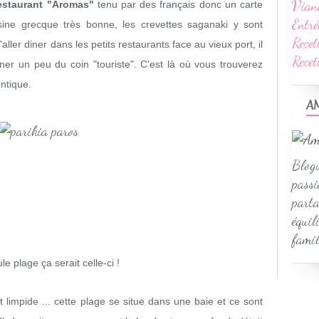
Vian
estaurant "Aromas"
tenu par des français donc un carte
Entré
ine grecque très bonne, les crevettes saganaki y sont
Recet
'aller diner dans les petits restaurants face au vieux port, il
Rece
ner un peu du coin "touriste". C'est là où vous trouverez
ntique.
A
Blogu
passi
s
parta
équil
famil
e plage ça serait celle-ci !
 limpide ... cette plage se situe dans une baie et ce sont