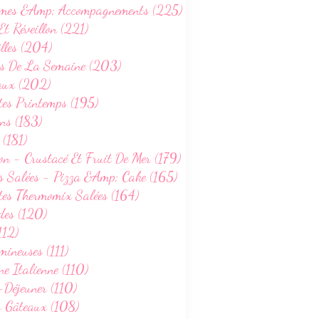
mes &Amp; Accompagnements (225)
Et Réveillon (221)
lles (204)
s De La Semaine (203)
aux (202)
tes Printemps (195)
ns (183)
 (181)
on - Crustacé Et Fruit De Mer (179)
s Salées - Pizza &Amp; Cake (165)
tes Thermomix Salées (164)
des (120)
112)
ineuses (111)
ne Italienne (110)
-Déjeuner (110)
s Gâteaux (108)