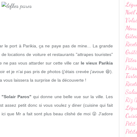
Légu
Noël 
Volai
Menu
Gâte
Recet
ar le port à Parikia, ça ne paye pas de mine... La grande
Grâti
e locations de voiture et restaurants "attrapes touristes"
Pâtes
e ne pas vous attarder sur cette ville car
le vieux Parikia
Poiss
oir et je n'ai pas pris de photos (j'étais crevée j'avoue 😆).
Tarte
 ça vous laissera la surprise de la découverte !
Recet
Sala
 "Solair Paros"
qui donne une belle vue sur la ville. Les
Riz (
c'est assez petit donc si vous voulez y diner (cuisine qui fait
Légum
 ici que Mr a fait sont plus beau clishé de moi 😜 J'adore
Cuisi
Petit
Petit