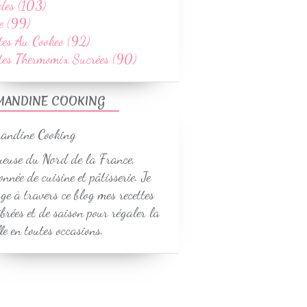
des (103)
e (99)
tes Au Cookeo (92)
ttes Thermomix Sucrées (90)
MANDINE COOKING
euse du Nord de la France,
onnée de cuisine et pâtisserie. Je
ge à travers ce blog mes recettes
ibrées et de saison pour régaler la
le en toutes occasions.