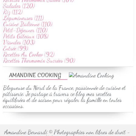
Salades (120)
Riz (112)
Légumineuses (111)
Cuisine Italienne (110)
Petit-Déjeuner (110)
Petits Gâteaux (108)
Viandes (103)
Entrée (99)
Recettes Au Cookeo (92)
Recettes Thermomix Sucrées (90)
AMANDINE COOKING
Blogueuse du Nord de la France, passionnée de cuisine et
pâtisserie. Je partage à travers ce blog mes recettes
équilibrées et de saison pour régaler la famille en toutes
occasions.
Amandine Bernardi © Photographies non libres de droit -