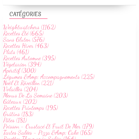
CATÉGORIES
Weightwatchers (1162)
Recettes Été (665)
Sans Gluten (576)
Recettes Hiver (463)
Plats (461)
Recettes Automne (395)
Végetarien (394)
Apéritif (300)
Légumes &Amp; Accompagnements (225)
Noël Et Réveillon (221)
Volailles (204)
Menus De La Semaine (203)
Gâteaux (202)
Recettes Printemps (195)
Grâtins (183)
Pâtes (181)
Poisson - Crustacé Et Fruit De Mer (179)
Tartes Salées - Pizza &Amp; Cake (165)
Recettes Thermomix Salées (164)