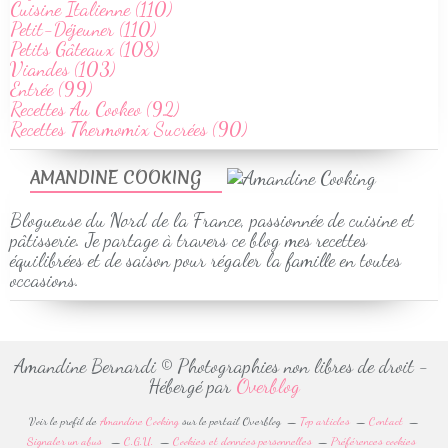
Cuisine Italienne (110)
Petit-Déjeuner (110)
Petits Gâteaux (108)
Viandes (103)
Entrée (99)
Recettes Au Cookeo (92)
Recettes Thermomix Sucrées (90)
AMANDINE COOKING
Blogueuse du Nord de la France, passionnée de cuisine et
pâtisserie. Je partage à travers ce blog mes recettes
équilibrées et de saison pour régaler la famille en toutes
occasions.
Amandine Bernardi © Photographies non libres de droit -
Hébergé par
Overblog
Voir le profil de
Amandine Cooking
sur le portail Overblog
Top articles
Contact
Signaler un abus
C.G.U.
Cookies et données personnelles
Préférences cookies