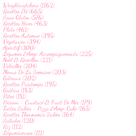
Weightwatchers (1162)
Recettes Été (665)
Sans Gluten (576)
Recettes Hiver (463)
Plats (461)
Recettes Automne (395)
Végetarien (394)
Apéritif (300)
Légumes &Amp; Accompagnements (225)
Noël Et Réveillon (221)
Volailles (204)
Menus De La Semaine (203)
Gâteaux (202)
Recettes Printemps (195)
Grâtins (183)
Pâtes (181)
Poisson - Crustacé Et Fruit De Mer (179)
Tartes Salées - Pizza &Amp; Cake (165)
Recettes Thermomix Salées (164)
Salades (120)
Riz (112)
Légumineuses (111)