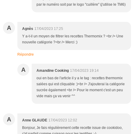
par le numéro soit par le logo "cuillère" (j'utilise le TM6)
A
Agnès
17/04/2023 17:25
Y a-t-il un moyen de filtrer les recettes Thermomix ? <br /> Une
nouvelle catégorie ?<br /> Merci :)
Répondre
A
Amandine Cooking
17/04/2023 19:14
oui en bas de l'article il y a le tag : recettes thermomix
salées qui est cliquable :)<br /> J'ajouterai la catégorie
sucrée également <br /> Pour le moment c'est un peu
vide mais ça va venir ^^
A
Anne GLAUDE
17/04/2023 12:02
Bonjour, Je fais régulièrement cette recette issue de cookidoo,
c'st parfait comme cuisson pour les lentilles :-)