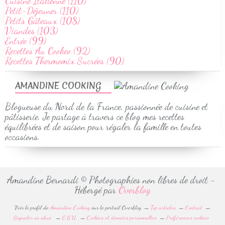
Cuisine Italienne (110)
Petit-Déjeuner (110)
Petits Gâteaux (108)
Viandes (103)
Entrée (99)
Recettes Au Cookeo (92)
Recettes Thermomix Sucrées (90)
AMANDINE COOKING
Blogueuse du Nord de la France, passionnée de cuisine et
pâtisserie. Je partage à travers ce blog mes recettes
équilibrées et de saison pour régaler la famille en toutes
occasions.
Amandine Bernardi © Photographies non libres de droit -
Hébergé par
Overblog
Voir le profil de
Amandine Cooking
sur le portail Overblog
Top articles
Contact
Signaler un abus
C.G.U.
Cookies et données personnelles
Préférences cookies