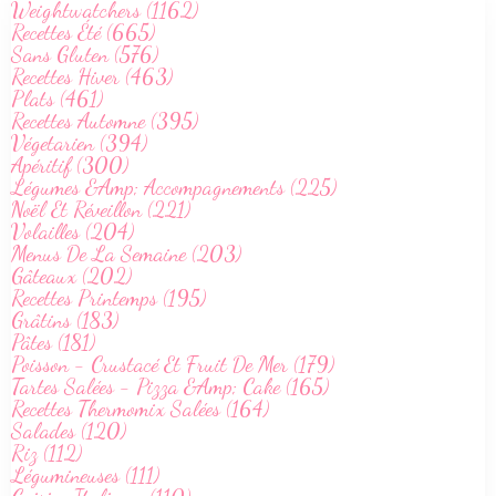
Weightwatchers (1162)
Recettes Été (665)
Sans Gluten (576)
Recettes Hiver (463)
Plats (461)
Recettes Automne (395)
Végetarien (394)
Apéritif (300)
Légumes &Amp; Accompagnements (225)
Noël Et Réveillon (221)
Volailles (204)
Menus De La Semaine (203)
Gâteaux (202)
Recettes Printemps (195)
Grâtins (183)
Pâtes (181)
Poisson - Crustacé Et Fruit De Mer (179)
Tartes Salées - Pizza &Amp; Cake (165)
Recettes Thermomix Salées (164)
Salades (120)
Riz (112)
Légumineuses (111)