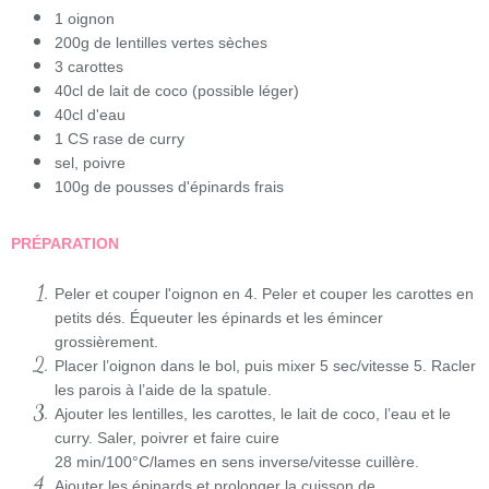
1 oignon
200g de lentilles vertes sèches
3 carottes
40cl de lait de coco (possible léger)
40cl d'eau
1 CS rase de curry
sel, poivre
100g de pousses d'épinards frais
PRÉPARATION
Peler et couper l'oignon en 4. Peler et couper les carottes en
petits dés. Équeuter les épinards et les émincer
grossièrement.
Placer l’oignon dans le bol, puis mixer
5 sec/vitesse 5
. Racler
les parois à l’aide de la spatule.
Ajouter les lentilles, les carottes, le lait de coco, l’eau et le
curry. Saler, poivrer et faire cuire
28 min/100°C/lames en sens inverse/vitesse cuillère
.
Ajouter les épinards et prolonger la cuisson de