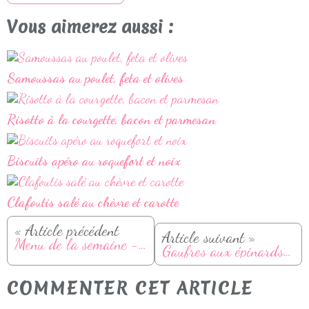
Vous aimerez aussi :
Samoussas au poulet, feta et olives
Risotto à la courgette, bacon et parmesan
Biscuits apéro au roquefort et noix
Clafoutis salé au chèvre et carotte
« Article précédent
Article suivant »
Menu de la semaine - Du 17 au 23 avril
Gaufres aux épinards et parmesan
COMMENTER CET ARTICLE