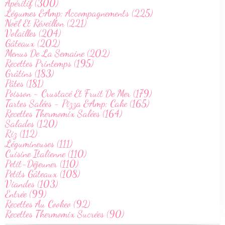
Apéritif (300)
Légumes &Amp; Accompagnements (225)
Noël Et Réveillon (221)
Volailles (204)
Gâteaux (202)
Menus De La Semaine (202)
Recettes Printemps (195)
Grâtins (183)
Pâtes (181)
Poisson - Crustacé Et Fruit De Mer (179)
Tartes Salées - Pizza &Amp; Cake (165)
Recettes Thermomix Salées (164)
Salades (120)
Riz (112)
Légumineuses (111)
Cuisine Italienne (110)
Petit-Déjeuner (110)
Petits Gâteaux (108)
Viandes (103)
Entrée (99)
Recettes Au Cookeo (92)
Recettes Thermomix Sucrées (90)