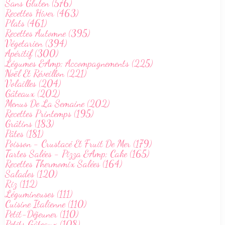
Sans Gluten (576)
Recettes Hiver (463)
Plats (461)
Recettes Automne (395)
Végetarien (394)
Apéritif (300)
Légumes &Amp; Accompagnements (225)
Noël Et Réveillon (221)
Volailles (204)
Gâteaux (202)
Menus De La Semaine (202)
Recettes Printemps (195)
Grâtins (183)
Pâtes (181)
Poisson - Crustacé Et Fruit De Mer (179)
Tartes Salées - Pizza &Amp; Cake (165)
Recettes Thermomix Salées (164)
Salades (120)
Riz (112)
Légumineuses (111)
Cuisine Italienne (110)
Petit-Déjeuner (110)
Petits Gâteaux (108)