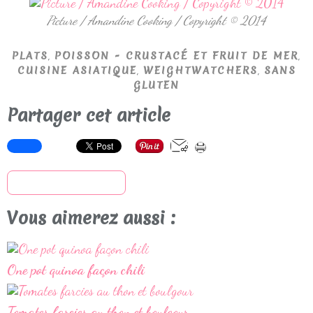
Picture / Amandine Cooking / Copyright © 2014
,
,
PLATS
POISSON - CRUSTACÉ ET FRUIT DE MER
,
,
CUISINE ASIATIQUE
WEIGHTWATCHERS
SANS
GLUTEN
Partager cet article
S'inscrire à la newsletter
Vous aimerez aussi :
One pot quinoa façon chili
Tomates farcies au thon et boulgour