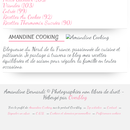
Viandes (103)
Entrée (99)
Recettes Au Cookeo (92)
Recettes Thermomix Sucrées (90)
AMANDINE COOKING
Blogueuse du Nord de la France, passionnée de cuisine et
pâtisserie. Je partage à travers ce blog mes recettes
équilibrées et de saison pour régaler la famille en toutes
occasions.
Amandine Bernardi © Photographies non libres de droit -
Hébergé par
Overblog
Voir le profil de
Amandine Cooking
sur le portail Overblog
Top articles
Contact
Signaler un abus
C.G.U.
Cookies et données personnelles
Préférences cookies