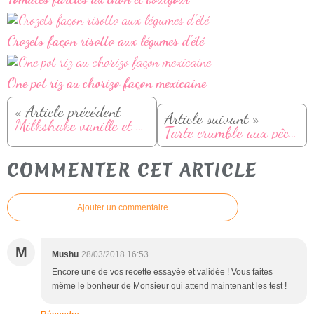
Crozets façon risotto aux légumes d'été
One pot riz au chorizo façon mexicaine
« Article précédent
Article suivant »
Milkshake vanille et spéculoos
Tarte crumble aux pêches
COMMENTER CET ARTICLE
Ajouter un commentaire
M
Mushu
28/03/2018 16:53
Encore une de vos recette essayée et validée ! Vous faites
même le bonheur de Monsieur qui attend maintenant les test !