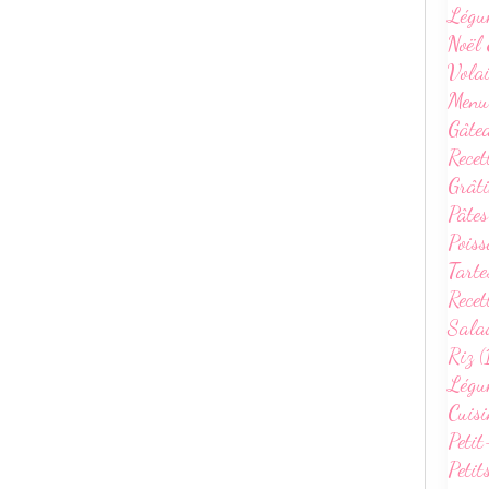
Légu
Noël 
Volai
Menu
Gâte
Recet
Grâti
Pâtes
Poiss
Tarte
Recet
Sala
Riz (
Légum
Cuisi
Petit
Petit