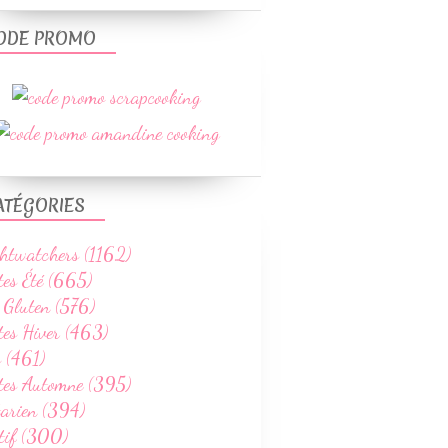
ODE PROMO
ATÉGORIES
htwatchers (1162)
tes Été (665)
 Gluten (576)
tes Hiver (463)
 (461)
ttes Automne (395)
tarien (394)
tif (300)