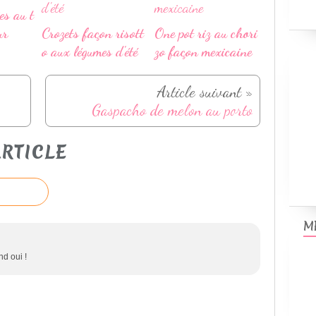
es au t
ur
Crozets façon risott
One pot riz au chori
o aux légumes d'été
zo façon mexicaine
Article suivant »
Gaspacho de melon au porto
RTICLE
M
d oui !