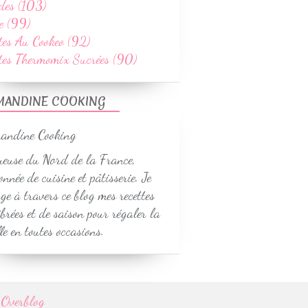
des (103)
e (99)
tes Au Cookeo (92)
ttes Thermomix Sucrées (90)
MANDINE COOKING
euse du Nord de la France,
onnée de cuisine et pâtisserie. Je
ge à travers ce blog mes recettes
ibrées et de saison pour régaler la
le en toutes occasions.
r
Overblog