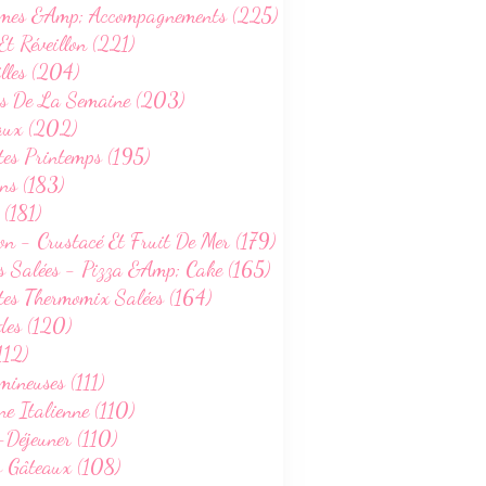
mes &Amp; Accompagnements (225)
Et Réveillon (221)
lles (204)
s De La Semaine (203)
aux (202)
tes Printemps (195)
ns (183)
 (181)
on - Crustacé Et Fruit De Mer (179)
s Salées - Pizza &Amp; Cake (165)
tes Thermomix Salées (164)
des (120)
112)
ineuses (111)
ne Italienne (110)
-Déjeuner (110)
s Gâteaux (108)