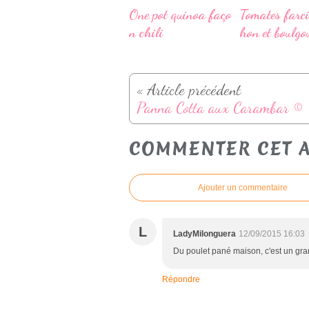
One pot quinoa faço
Tomates farci
n chili
hon et boulgo
« Article précédent
Panna Cotta aux Carambar ©
COMMENTER CET A
Ajouter un commentaire
L
LadyMilonguera
12/09/2015 16:03
Du poulet pané maison, c'est un gran
Répondre