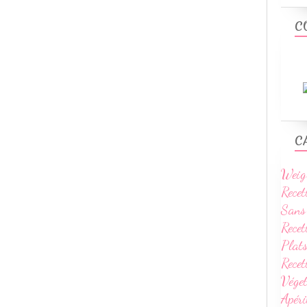
C
C
Weig
Recet
Sans
Recet
Plats
Rece
Vége
Apéri