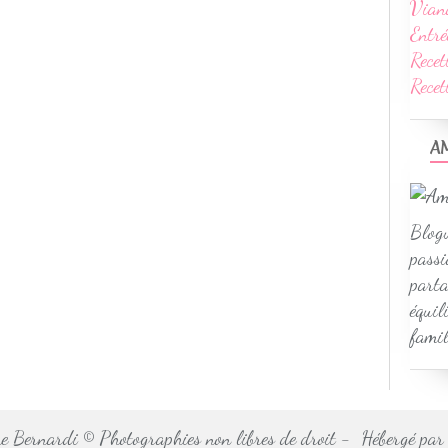
Vian
Entré
Recet
Rece
A
Blogu
passi
parta
équil
famil
 Bernardi © Photographies non libres de droit - Hébergé pa