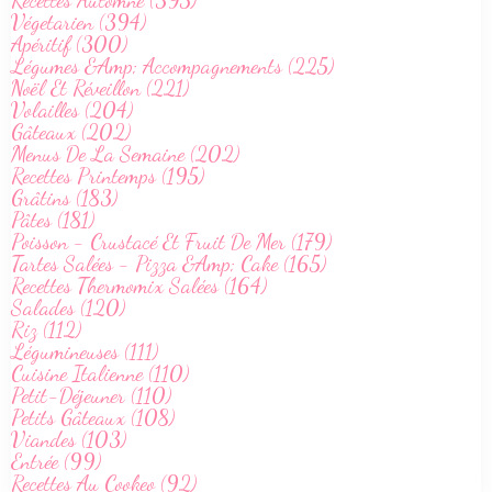
Recettes Automne (395)
Végetarien (394)
Apéritif (300)
Légumes &Amp; Accompagnements (225)
Noël Et Réveillon (221)
Volailles (204)
Gâteaux (202)
Menus De La Semaine (202)
Recettes Printemps (195)
Grâtins (183)
Pâtes (181)
Poisson - Crustacé Et Fruit De Mer (179)
Tartes Salées - Pizza &Amp; Cake (165)
Recettes Thermomix Salées (164)
Salades (120)
Riz (112)
Légumineuses (111)
Cuisine Italienne (110)
Petit-Déjeuner (110)
Petits Gâteaux (108)
Viandes (103)
Entrée (99)
Recettes Au Cookeo (92)