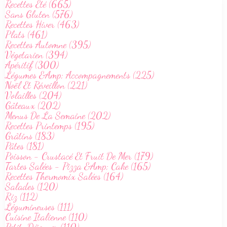
Recettes Été (665)
Sans Gluten (576)
Recettes Hiver (463)
Plats (461)
Recettes Automne (395)
Végetarien (394)
Apéritif (300)
Légumes &Amp; Accompagnements (225)
Noël Et Réveillon (221)
Volailles (204)
Gâteaux (202)
Menus De La Semaine (202)
Recettes Printemps (195)
Grâtins (183)
Pâtes (181)
Poisson - Crustacé Et Fruit De Mer (179)
Tartes Salées - Pizza &Amp; Cake (165)
Recettes Thermomix Salées (164)
Salades (120)
Riz (112)
Légumineuses (111)
Cuisine Italienne (110)