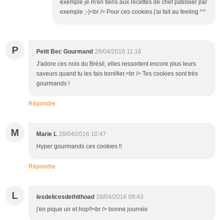
exemple je m'en tiens aux recettes de chef pâtissier par
exemple ;-)<br /> Pour ces cookies j'ai fait au feeling ^^
P
Petit Bec Gourmand
28/04/2016 11:16
J'adore ces noix du Brésil, elles ressortent encore plus leurs
saveurs quand tu les fais torréfier.<br /> Tes cookies sont très
gourmands !
Répondre
M
Marie L
28/04/2016 10:47
Hyper gourmands ces cookies !!
Répondre
L
lesdelicesdethithoad
28/04/2016 09:43
j'en pique un et hop!!<br /> bonne journée