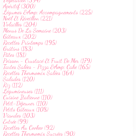
Végetarien (394)
Apéritif (300)
Légumes &Amp; Accompagnements (225)
Noël Et Réveillon (221)
Volailles (204)
Menus De La Semaine (203)
Gâteaux (202)
Recettes Printemps (195)
Grâtins (183)
Pâtes (181)
Poisson - Crustacé Et Fruit De Mer (179)
Tartes Salées - Pizza &Amp; Cake (165)
Recettes Thermomix Salées (164)
Salades (120)
Riz (112)
Légumineuses (111)
Cuisine Italienne (110)
Petit-Déjeuner (110)
Petits Gâteaux (108)
Viandes (103)
Entrée (99)
Recettes Au Cookeo (92)
Recettes Thermomix Sucrées (90)