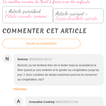
15 recettes sucrées de Noël à faire avec les enfants
« Article précédent
Article suivant »
Potato rounds: pommes de terre au cheddar et bacon
Sapin feuilleté apéritif pour Noël
COMMENTER CET ARTICLE
Ajouter un commentaire
N
Noémie
05/02/2023 20:10
Bonsoir, ça me tenterai bien de le tester mais je souhaiterai le
faire quand je suis motivée et le garder au congélateur jusqu'au
jour J, donc combien de temps maximum peut-on le conserver
au congélateur, svp?
Répondre
A
Amandine Cooking
06/02/2023 13:49