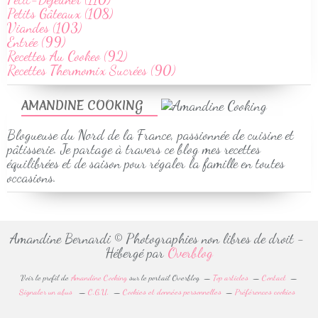
Petits Gâteaux (108)
Viandes (103)
Entrée (99)
Recettes Au Cookeo (92)
Recettes Thermomix Sucrées (90)
AMANDINE COOKING
Blogueuse du Nord de la France, passionnée de cuisine et
pâtisserie. Je partage à travers ce blog mes recettes
équilibrées et de saison pour régaler la famille en toutes
occasions.
Amandine Bernardi © Photographies non libres de droit -
Hébergé par
Overblog
Voir le profil de
Amandine Cooking
sur le portail Overblog
Top articles
Contact
Signaler un abus
C.G.U.
Cookies et données personnelles
Préférences cookies