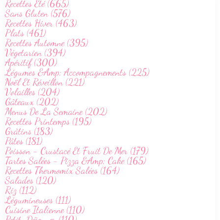
Recettes Été (665)
Sans Gluten (576)
Recettes Hiver (463)
Plats (461)
Recettes Automne (395)
Végetarien (394)
Apéritif (300)
Légumes &Amp; Accompagnements (225)
Noël Et Réveillon (221)
Volailles (204)
Gâteaux (202)
Menus De La Semaine (202)
Recettes Printemps (195)
Grâtins (183)
Pâtes (181)
Poisson - Crustacé Et Fruit De Mer (179)
Tartes Salées - Pizza &Amp; Cake (165)
Recettes Thermomix Salées (164)
Salades (120)
Riz (112)
Légumineuses (111)
Cuisine Italienne (110)
Petit-Déjeuner (110)