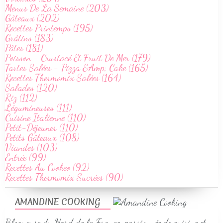
Menus De La Semaine (203)
Gâteaux (202)
Recettes Printemps (195)
Grâtins (183)
Pâtes (181)
Poisson - Crustacé Et Fruit De Mer (179)
Tartes Salées - Pizza &Amp; Cake (165)
Recettes Thermomix Salées (164)
Salades (120)
Riz (112)
Légumineuses (111)
Cuisine Italienne (110)
Petit-Déjeuner (110)
Petits Gâteaux (108)
Viandes (103)
Entrée (99)
Recettes Au Cookeo (92)
Recettes Thermomix Sucrées (90)
AMANDINE COOKING
Blogueuse du Nord de la France, passionnée de cuisine et