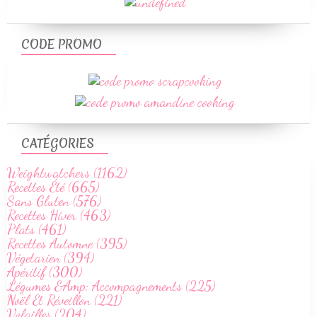
CODE PROMO
CATÉGORIES
Weightwatchers (1162)
Recettes Été (665)
Sans Gluten (576)
Recettes Hiver (463)
Plats (461)
Recettes Automne (395)
Végetarien (394)
Apéritif (300)
Légumes &Amp; Accompagnements (225)
Noël Et Réveillon (221)
Volailles (204)