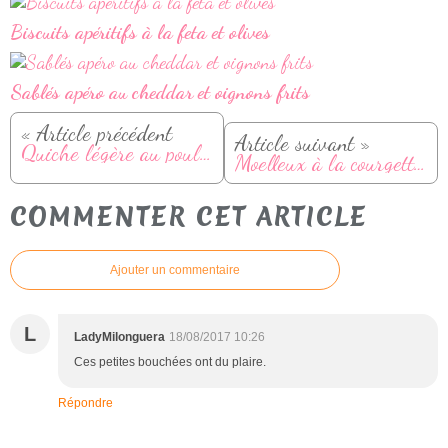
Biscuits apéritifs à la feta et olives
Sablés apéro au cheddar et oignons frits
« Article précédent
Article suivant »
Quiche légère au poulet, courgette et curry
Moelleux à la courgette et coeur fondant à la vache qui rit
COMMENTER CET ARTICLE
Ajouter un commentaire
L
LadyMilonguera
18/08/2017 10:26
Ces petites bouchées ont du plaire.
Répondre