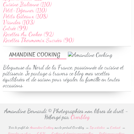
Cuisine Italienne (110)
Petit-Déjeuner (110)
Petits Gâteaux (108)
Viandes (103)
Entrée (99)
Recettes Au Cookeo (92)
Recettes Thermomix Sucrées (90)
AMANDINE COOKING
Blogueuse du Nord de la France, passionnée de cuisine et
pâtisserie. Je partage à travers ce blog mes recettes
équilibrées et de saison pour régaler la famille en toutes
occasions.
Amandine Bernardi © Photographies non libres de droit -
Hébergé par
Overblog
Voir le profil de
Amandine Cooking
sur le portail Overblog
Top articles
Contact
Signaler un abus
C.G.U.
Cookies et données personnelles
Préférences cookies