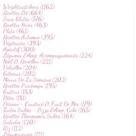
Weightwatchers (1162)
Recettes Été (664)
Sans Gluten (576)
Recettes Hiver (463)
Plats (461)
Recettes Automne (395)
Végetarien (393)
Apéritif (300)
Légumes &Amp; Accompagnements (224)
Noël Et Réveillon (221)
Volailles (204)
Gâteaux (202)
Menus De La Semaine (202)
Recettes Printemps (195)
Grâtins (183)
Pâtes (181)
Poisson - Crustacé Et Fruit De Mer (179)
Tartes Salées - Pizza &Amp; Cake (165)
Recettes Thermomix Salées (164)
Salades (120)
Riz (112)
Légumineuses (111)