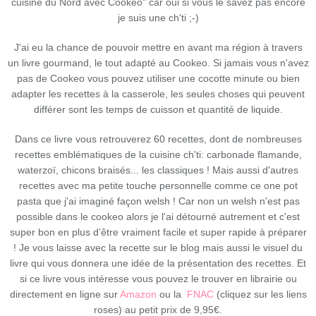
cuisine du Nord avec Cookeo" car oui si vous le savez pas encore
je suis une ch'ti ;-)
J'ai eu la chance de pouvoir mettre en avant ma région à travers
un livre gourmand, le tout adapté au Cookeo. Si jamais vous n'avez
pas de Cookeo vous pouvez utiliser une cocotte minute ou bien
adapter les recettes à la casserole, les seules choses qui peuvent
différer sont les temps de cuisson et quantité de liquide.
Dans ce livre vous retrouverez 60 recettes, dont de nombreuses
recettes emblématiques de la cuisine ch'ti: carbonade flamande,
waterzoï, chicons braisés... les classiques ! Mais aussi d'autres
recettes avec ma petite touche personnelle comme ce one pot
pasta que j'ai imaginé façon welsh ! Car non un welsh n'est pas
possible dans le cookeo alors je l'ai détourné autrement et c'est
super bon en plus d’être vraiment facile et super rapide à préparer
! Je vous laisse avec la recette sur le blog mais aussi le visuel du
livre qui vous donnera une idée de la présentation des recettes. Et
si ce livre vous intéresse vous pouvez le trouver en librairie ou
directement en ligne sur
Amazon
ou la
FNAC
(cliquez sur les liens
roses) au petit prix de 9,95€.