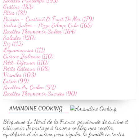
Recettes Printemps (195)
Grâtins (183)
Pâtes (181)
Poisson - Crustacé Et Fruit De Mer (179)
Tartes Salées - Pizza &Amp; Cake (165)
Recettes Thermomix Salées (164)
Salades (120)
Riz (112)
Légumineuses (111)
Cuisine Italienne (110)
Petit-Déjeuner (110)
Petits Gâteaux (108)
Viandes (103)
Entrée (99)
Recettes Au Cookeo (92)
Recettes Thermomix Sucrées (90)
AMANDINE COOKING
Blogueuse du Nord de la France, passionnée de cuisine et
pâtisserie. Je partage à travers ce blog mes recettes
équilibrées et de saison pour régaler la famille en toutes