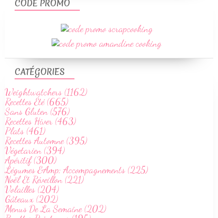
CODE PROMO
CATÉGORIES
Weightwatchers (1162)
Recettes Été (665)
Sans Gluten (576)
Recettes Hiver (463)
Plats (461)
Recettes Automne (395)
Végetarien (394)
Apéritif (300)
Légumes &Amp; Accompagnements (225)
Noël Et Réveillon (221)
Volailles (204)
Gâteaux (202)
Menus De La Semaine (202)