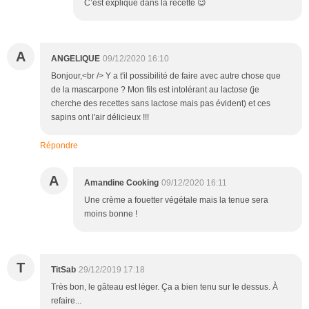
C’est expliqué dans la recette 😉
A
ANGELIQUE
09/12/2020 16:10
Bonjour,<br /> Y a t'il possibilité de faire avec autre chose que
de la mascarpone ? Mon fils est intolérant au lactose (je
cherche des recettes sans lactose mais pas évident) et ces
sapins ont l'air délicieux !!!
Répondre
A
Amandine Cooking
09/12/2020 16:11
Une crème a fouetter végétale mais la tenue sera
moins bonne !
T
TitSab
29/12/2019 17:18
Très bon, le gâteau est léger. Ça a bien tenu sur le dessus. À
refaire...