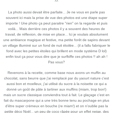
^^
La photo aussi devait être parfaite... Je ne vous en parle pas
souvent ici mais la prise de vue des photos est une étape super
importe ! Une photo ça peut paraitre "rien" on la regarde et puis
voilà... Mais derrière ces photos il y a souvent des heures de
travail, de réflexion, de mise en place... Ici je voulais absolument
une ambiance magique et festive, ma petite forêt de sapins devant
un village illuminé sur un fond de nuit étoilée... (il a fallu fabriquer le
fond avec les petites étoiles qui brillent en mode système D lol)
enfin tout ça pour vous dire que je surfkiffe ces photos !! ah ah !
Pas vous?
Revenons à la recette, comme base nous avons un muffin au
chocolat, sans beurre que j'ai remplacé par du yaourt nature c'est
aussi bon et moelleux, j'ai utilisé du sucre à la noisette ce qui a
donné un goût de pâte à tartiner aux muffins (miam, trop bon!)
mais un sucre classique conviendra tout à fait. Le glaçage c'est en
fait du mascarpone qui a une très bonne tenu au pochage en plus
d'être super crémeux en bouche (re miam!) et on n'oublie pas la
petite déco Noël... un peu de coco râpée pour un effet neige, des