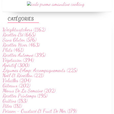
CATÉGORIES
Weightwatchers (1162)
Recettes Été (665)
Sans Gluten (576)
Recettes Hiver (463)
Plats (461)
Recettes Automne (395)
Végetarien (394)
Apéritif (300)
Légumes &Amp; Accompagnements (225)
Noël Et Réveillon (221)
Volailles (204)
Gâteaux (202)
Menus De La Semaine (202)
Recettes Printemps (195)
Grâtins (183)
Pâtes (181)
Poisson - Crustacé Et Fruit De Mer (179)