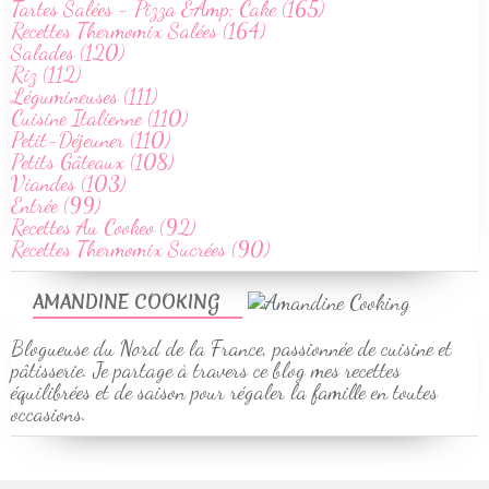
Tartes Salées - Pizza &Amp; Cake (165)
Recettes Thermomix Salées (164)
Salades (120)
Riz (112)
Légumineuses (111)
Cuisine Italienne (110)
Petit-Déjeuner (110)
Petits Gâteaux (108)
Viandes (103)
Entrée (99)
Recettes Au Cookeo (92)
Recettes Thermomix Sucrées (90)
AMANDINE COOKING
Blogueuse du Nord de la France, passionnée de cuisine et
pâtisserie. Je partage à travers ce blog mes recettes
équilibrées et de saison pour régaler la famille en toutes
occasions.