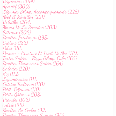
Végetarien (394)
Apéritif (300)
Légumes &Amp; Accompagnements (225)
Noël Et Réveillon (221)
Volailles (204)
Menus De La Semaine (203)
Gâteaux (202)
Recettes Printemps (195)
Grâtins (183)
Pâtes (181)
Poisson - Crustacé Et Fruit De Mer (179)
Tartes Salées - Pizza &Amp; Cake (165)
Recettes Thermomix Salées (164)
Salades (120)
Riz (112)
Légumineuses (111)
Cuisine Italienne (110)
Petit-Déjeuner (110)
Petits Gâteaux (108)
Viandes (103)
Entrée (99)
Recettes Au Cookeo (92)
Recettes Thermomix Sucrées (90)