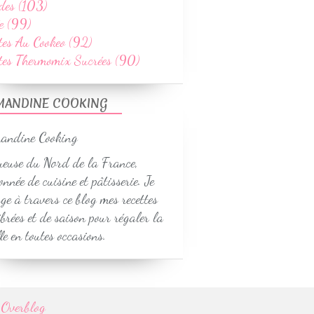
des (103)
e (99)
tes Au Cookeo (92)
ttes Thermomix Sucrées (90)
MANDINE COOKING
euse du Nord de la France,
onnée de cuisine et pâtisserie. Je
ge à travers ce blog mes recettes
ibrées et de saison pour régaler la
le en toutes occasions.
r
Overblog