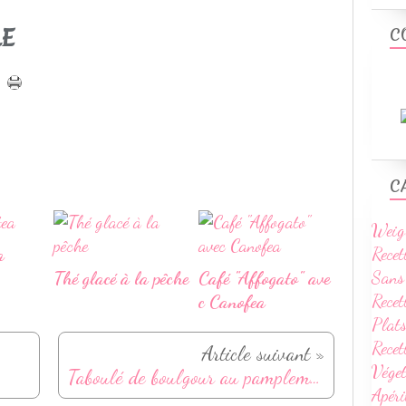
LE
C
C
Weig
Recet
a
Sans
Thé glacé à la pêche
Café "Affogato" ave
Recet
c Canofea
Plats
Rece
Article suivant »
Vége
Taboulé de boulgour au pamplemousse
Apéri