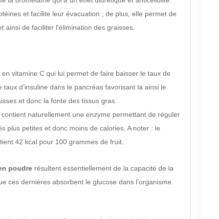
 bromélaïne qui a un effet diurétique et anticellulite.
ines et facilite leur évacuation ; de plus, elle permet de
et ainsi de
faciliter l'élimination des graisses.
en vitamine C qui lui permet de faire baisser le taux de
 taux d’insuline dans le pancréas favorisant la ainsi le
sses et donc la fonte des tissus gras.
e contient naturellement une enzyme permettant de réguler
s plus petites et donc moins de calories. A noter : le
ent 42 kcal pour 100 grammes de fruit.
en poudre
résultent essentiellement de la capacité de la
 que ces dernières absorbent le glucose dans l’organisme.