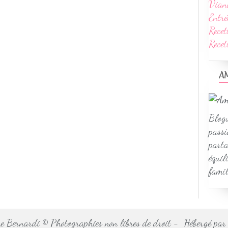
Vian
Entré
Recet
Rece
A
Blogu
passi
parta
équil
famil
 Bernardi © Photographies non libres de droit - Hébergé pa