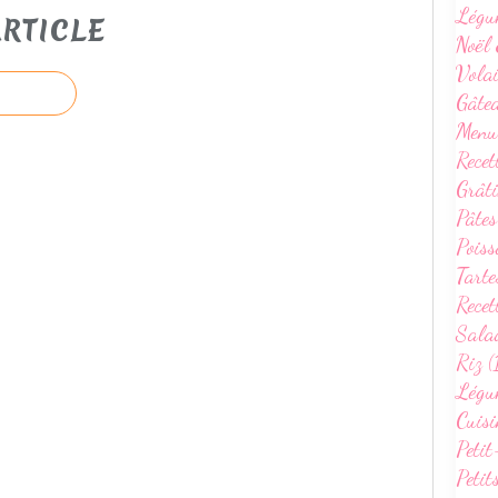
Légu
RTICLE
Noël 
Volai
Gâte
Menu
Recet
Grâti
Pâtes
Poiss
Tarte
Recet
Sala
Riz (
Légum
Cuisi
Petit
Petit