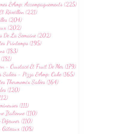
mes &Amp; Accompagnements (225)
Et Réveillon (221)
lles (204)
aux (202)
s De La Semaine (202)
tes Printemps (195)
ns (183)
 (181)
on - Crustacé Et Fruit De Mer (179)
s Salées - Pizza &Amp; Cake (165)
tes Thermomix Salées (164)
des (120)
112)
ineuses (111)
ne Italienne (110)
-Déjeuner (110)
s Gâteaux (108)