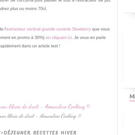
drer de curcuma puis passer le tout à l'extracteur de jus.
endrez plus ou moins 70cl.
e l'
extracteur vertical grande ouverte Slowberry
que vous
lement en promo à 30%)
en cliquant ici
. Je vous en parle
 rapidement dans un article test !
M
 non libres de droit - Amandine Cooking ©
,
T-DÉJEUNER
RECETTES HIVER