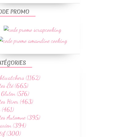
ODE PROMO
ATÉGORIES
htwatchers (1162)
tes Été (665)
 Gluten (576)
tes Hiver (463)
 (461)
ttes Automne (395)
tarien (394)
tif (300)