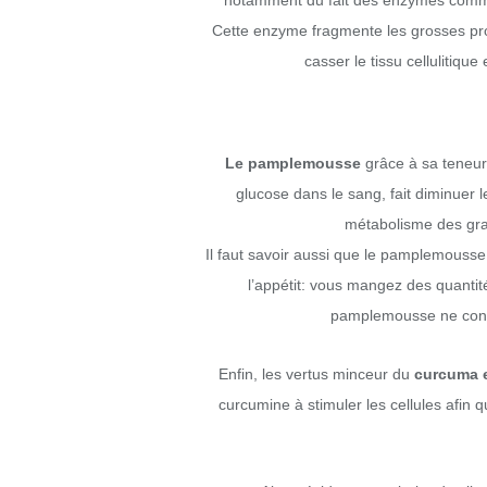
notamment du fait des enzymes comme la
Cette enzyme fragmente les grosses proté
casser le tissu cellulitique 
Le pamplemousse
grâce à sa teneur 
glucose dans le sang, fait diminuer le
métabolisme des grai
Il faut savoir aussi que le pamplemouss
l’appétit: vous mangez des quantité
pamplemousse ne conti
Enfin, les vertus minceur du
curcuma 
curcumine à stimuler les cellules afin