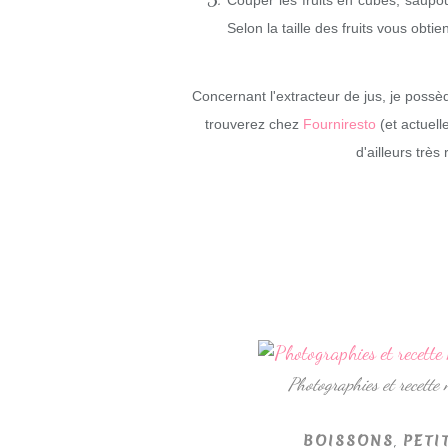
Couper les fruits en cubes, saupou
Selon la taille des fruits vous obti
Concernant l'extracteur de jus, je possèd
trouverez chez
Fourniresto
(et actuel
d'ailleurs très
Photographies et recette
,
BOISSONS
PETI